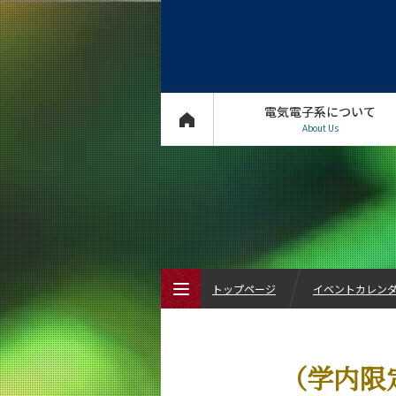
電気電子系について
About Us
トップページ
イベントカレン
トップページ
（学内限
電気電子系について