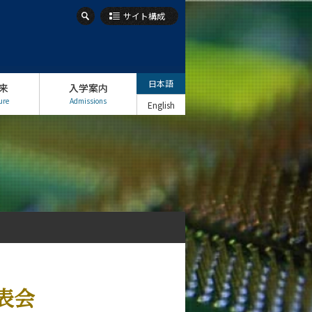
サイト構成
日本語
来
入学案内
ure
Admissions
English
】
発表会