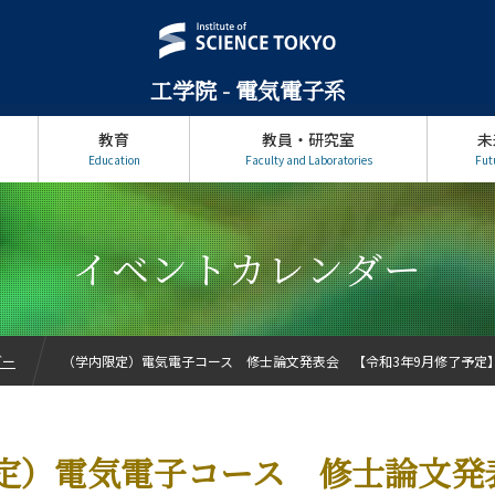
工学院 - 電気電子系
教育
教員・研究室
未
Education
Faculty and Laboratories
Fut
イベントカレンダー
ダー
（学内限定）電気電子コース 修士論文発表会 【令和3年9月修了予定
定）電気電子コース 修士論文