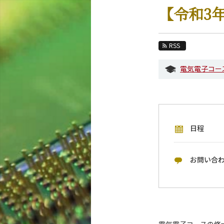
教育
【令和3
教員・研究室
未来
RSS
入学案内
電気電子コー
電気電子系 News
イベントカレンダー
今後のイベント
日程
今後の課程別イベント
年別アーカイブ
お問い合