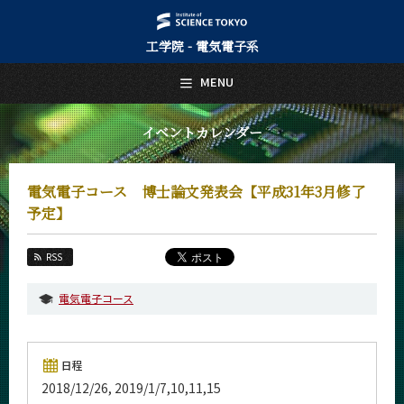
工学院 - 電気電子系
日本語
English
MENU
トップページ
Top Page
イベントカレンダー
電気電子系について
About Us
電気電子コース 博士論文発表会【平成31年3月修了
教育
予定】
Education
教員・研究室
RSS
Faculty and Laboratories
電気電子コース
未来
Future
入学案内
日程
Admissions
2018/12/26, 2019/1/7,10,11,15
電気電子系 News