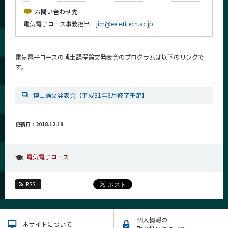
News
お問い合わせ先
電気電子コース事務担当
jim@ee.e.titech.ac.jp
イベントカレンダー
Event Calendar
今後のイベント
電気電子コースの博士課程論文発表会のプログラムは以下のリンクで
す。
今後の課程別イベント
年別アーカイブ
博士論文発表会【平成31年3月修了予定】
更新日：2018.12.19
サイト構成
電気電子コース
学内向け情報
RSS
系詳細情報
CLOSE
個人情報の
本サイトについて