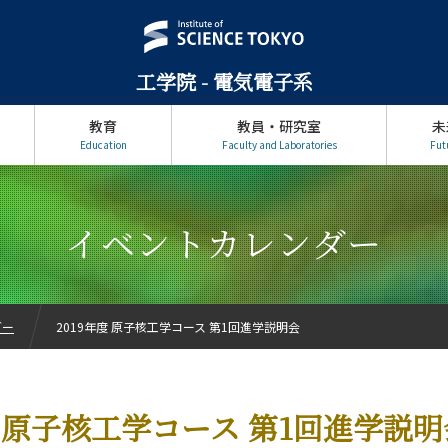
工学院 - 電気電子系
教育
教員・研究室
未
Education
Faculty and Laboratories
Fut
イベントカレンダー
ダー
2019年度 原子核工学コース 第1回進学説明会
度 原子核工学コース 第1回進学説明