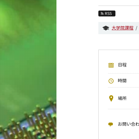
教育
RSS
教員・研究室
大学院課程
未来
入学案内
電気電子系 News
日程
イベントカレンダー
今後のイベント
時間
今後の課程別イベント
年別アーカイブ
場所
お問い合