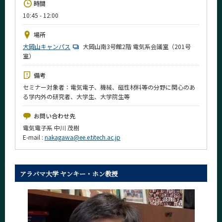
時間
News
10:45 - 12:00
イベントカレンダー
Event Calendar
場所
大岡山キャンパス
大岡山南3号館2階 電気系会議室（201号
今後のイベント
室）
今後の課程別イベント
備考
セミナー対象者：電気電子、機械、磁性材料等の分野に関心のあ
年別アーカイブ
る学内外の研究者、大学生、大学院生等
お問い合わせ先
電気電子系 中川 茂樹
E-mail :
nakagawa@ee.e.titech.ac.jp
サイト構成
学内向け情報
アラバマ大学 ヤンキー・ホン教授
系詳細情報
CLOSE