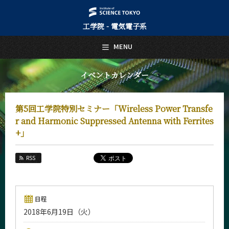
工学院 - 電気電子系
日本語
English
MENU
トップページ
Top Page
イベントカレンダー
電気電子系について
About Us
第5回工学院特別セミナー「Wireless Power Transfe
教育
r and Harmonic Suppressed Antenna with Ferrites
Education
+」
教員・研究室
Faculty and Laboratories
RSS
未来
Future
日程
入学案内
Admissions
2018年6月19日（火）
電気電子系 News