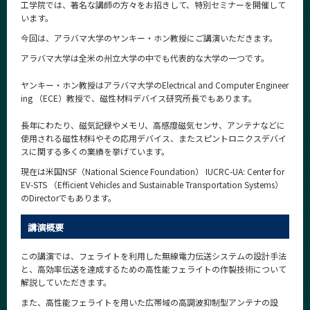
工学院では、著名な講師の方々をお招きして、特別セミナーを開催して
います。
今回は、アラバマ大学のヤンキー・ホン教授にご講演いただきます。
アラバマ大学は全米の州立大学の中でも代表的な大学の一つです。
ヤンキー・ホン教授はアラバマ大学のElectrical and Computer Engineer
ing （ECE）教授で、磁性材料デバイス研究所長でもあります。
長年にわたり、磁気記録やメモリ、高感度磁気センサ、アンテナなどに
使用される磁性材料やその応用デバイス、またスピントロニクスデバイ
スに関する多くの業績を挙げています。
現在は米国NSF（National Science Foundation） IUCRC-UA: Center for
EV-STS （Efficient Vehicles and Sustainable Transportation Systems）
のDirectorでもあります。
講演概要
この講演では、フェライトを利用した無線電力伝送システムの設計手法
と、高効率伝送を達成するための高性能フェライトの作製技術について
解説していただきます。
また、高性能フェライトを用いた広帯域の高調波抑制型アンテナの設