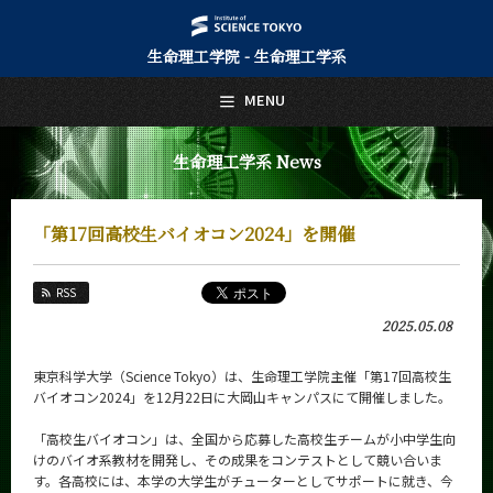
生命理工学院 - 生命理工学系
日本語
English
MENU
トップページ
Top Page
生命理工学系 News
生命理工学系について
About Us
「第17回高校生バイオコン2024」を開催
教育
Education
RSS
教員・研究室
2025.05.08
Faculty and Laboratories
未来
東京科学大学（Science Tokyo）は、生命理工学院主催「第17回高校生
Future
バイオコン2024」を12月22日に大岡山キャンパスにて開催しました。
入学案内
「高校生バイオコン」は、全国から応募した高校生チームが小中学生向
Admissions
けのバイオ系教材を開発し、その成果をコンテストとして競い合いま
す。各高校には、本学の大学生がチューターとしてサポートに就き、今
生命理工学系 News