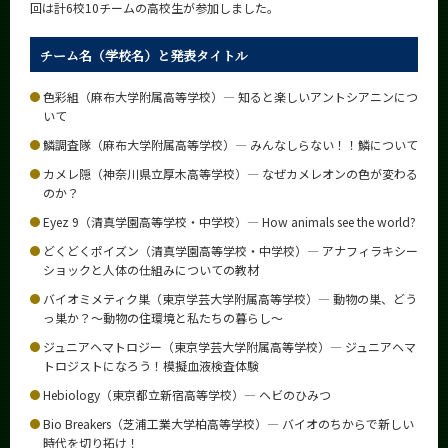
回は計6校10チームの高校生が参加しました。
News
News 一覧
チーム名（学校名）と発表タイトル
カテゴリ別
色彩組（麻布大学附属高等学校）― 知ると楽しいアントシアニンにつ
いて
課程別
鱗調査隊（麻布大学附属高等学校）― みんなしらない！！鱗について
月別
カメレ隠（神奈川県立厚木高等学校）― なぜカメレオンの色が変わる
のか？
イベントカレンダー
Event Calendar
Eyez 9（清真学園高等学校・中学校）― How animals see the world?
どくどくポイズン（清真学園高等学校・中学校）― アナフィラキシー
ショックと人体の仕組みについての教材
バイオミメティク巣（東京学芸大学附属高等学校）― 動物の巣、どう
サイト構成
っ巣か？～動物の住環境と私たちの暮らし～
ジュニアヘマトロジー（東京学芸大学附属高等学校）― ジュニアヘマ
学内向け情報
トロジストになろう！模擬血液検査体験
Hebiology（東京都立新宿高等学校）― ヘビのひみつ
系詳細情報
Bio Breakers（芝浦工業大学柏高等学校）― バイオのちからで新しい
時代を切り拓け！