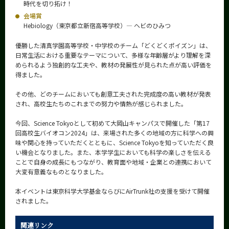
時代を切り拓け！
会場賞
Hebiology（東京都立新宿高等学校）― ヘビのひみつ
優勝した清真学園高等学校・中学校のチーム「どくどくポイズン」は、
日常生活における重要なテーマについて、多様な年齢層がより理解を深
められるよう独創的な工夫や、教材の発展性が見られた点が高い評価を
得ました。
その他、どのチームにおいても創意工夫された完成度の高い教材が発表
され、高校生たちのこれまでの努力や情熱が感じられました。
今回、Science Tokyoとして初めて大岡山キャンパスで開催した「第17
回高校生バイオコン2024」は、来場された多くの地域の方に科学への興
味や関心を持っていただくとともに、Science Tokyoを知っていただく良
い機会となりました。また、本学学生においても科学の楽しさを伝える
ことで自身の成長にもつながり、教育面や地域・企業との連携において
大変有意義なものとなりました。
本イベントは東京科学大学基金ならびにAirTrunk社の支援を受けて開催
されました。
関連リンク