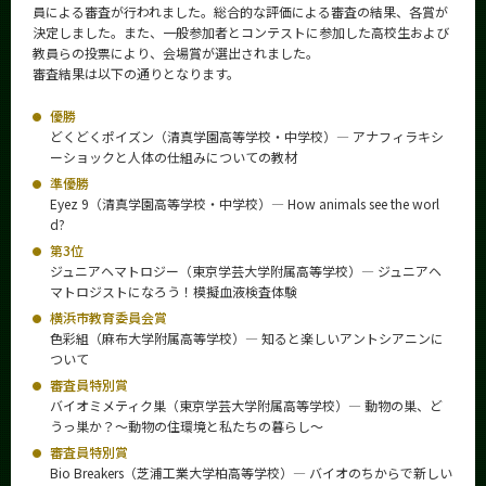
員による審査が行われました。総合的な評価による審査の結果、各賞が
決定しました。また、一般参加者とコンテストに参加した高校生および
教員らの投票により、会場賞が選出されました。
審査結果は以下の通りとなります。
優勝
どくどくポイズン（清真学園高等学校・中学校）― アナフィラキシ
ーショックと人体の仕組みについての教材
準優勝
Eyez 9（清真学園高等学校・中学校）― How animals see the worl
d?
第3位
ジュニアヘマトロジー（東京学芸大学附属高等学校）― ジュニアヘ
マトロジストになろう！模擬血液検査体験
横浜市教育委員会賞
色彩組（麻布大学附属高等学校）― 知ると楽しいアントシアニンに
ついて
審査員特別賞
バイオミメティク巣（東京学芸大学附属高等学校）― 動物の巣、ど
うっ巣か？～動物の住環境と私たちの暮らし～
審査員特別賞
Bio Breakers（芝浦工業大学柏高等学校）― バイオのちからで新しい