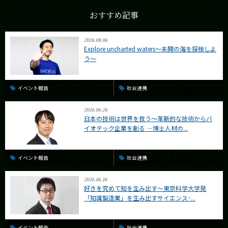
おすすめ記事
2026.08.06
Explore uncharted waters～未開の海を探検しよ
う～
イベント報告
社会連携
2026.06.26
日本の技術は世界を救う〜革新的な技術からバ
イオテック企業を創る —博士人材の...
イベント報告
社会連携
2026.06.18
好きを究めて知を生み出す〜東京科学大学発
「知識製造業」を生み出すサイエンス･...
イベント報告
社会連携