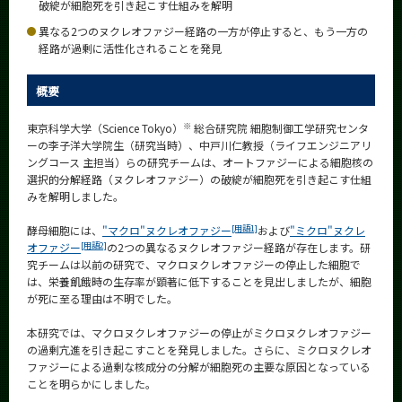
破綻が細胞死を引き起こす仕組みを解明
News
異なる2つのヌクレオファジー経路の一方が停止すると、もう一方の
News 一覧
経路が過剰に活性化されることを発見
カテゴリ別
概要
課程別
※
東京科学大学（Science Tokyo）
総合研究院 細胞制御工学研究センタ
ーの李子洋大学院生（研究当時）、中戸川仁教授（ライフエンジニアリ
月別
ングコース 主担当）らの研究チームは、オートファジーによる細胞核の
選択的分解経路（ヌクレオファジー）の破綻が細胞死を引き起こす仕組
イベントカレンダー
Event Calendar
みを解明しました。
[用語1]
酵母細胞には、
"マクロ"ヌクレオファジー
および
"ミクロ"ヌクレ
[用語2]
オファジー
の2つの異なるヌクレオファジー経路が存在します。研
究チームは以前の研究で、マクロヌクレオファジーの停止した細胞で
は、栄養飢餓時の生存率が顕著に低下することを見出しましたが、細胞
サイト構成
が死に至る理由は不明でした。
学内向け情報
本研究では、マクロヌクレオファジーの停止がミクロヌクレオファジー
の過剰亢進を引き起こすことを発見しました。さらに、ミクロヌクレオ
系詳細情報
ファジーによる過剰な核成分の分解が細胞死の主要な原因となっている
ことを明らかにしました。