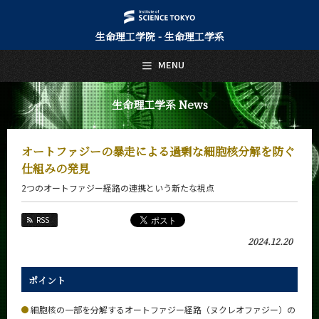
生命理工学院 - 生命理工学系
日本語
English
MENU
トップページ
Top Page
生命理工学系 News
生命理工学系について
About Us
オートファジーの暴走による過剰な細胞核分解を防ぐ
教育
仕組みの発見
Education
2つのオートファジー経路の連携という新たな視点
教員・研究室
Faculty and Laboratories
RSS
未来
2024.12.20
Future
入学案内
ポイント
Admissions
細胞核の一部を分解するオートファジー経路（ヌクレオファジー）の
生命理工学系 News