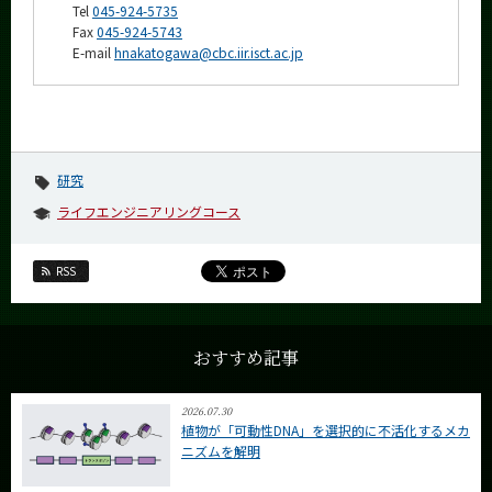
Tel
045-924-5735
Fax
045-924-5743
E-mail
hnakatogawa@cbc.iir.isct.ac.jp
研究
ライフエンジニアリングコース
RSS
おすすめ記事
2026.07.30
植物が「可動性DNA」を選択的に不活化するメカ
ニズムを解明