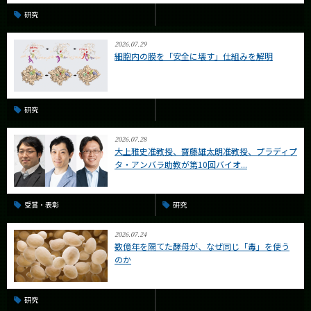
研究
2026.07.29
細胞内の膜を「安全に壊す」仕組みを解明
研究
2026.07.28
大上雅史准教授、齋藤雄太朗准教授、プラディプ
タ・アンバラ助教が第10回バイオ...
受賞・表彰
研究
2026.07.24
数億年を隔てた酵母が、なぜ同じ「毒」を使う
のか
研究