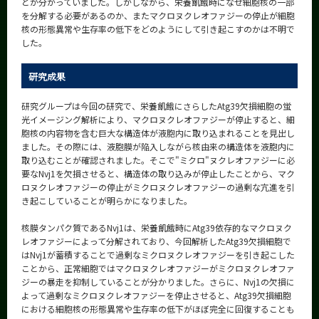
とが分かっていました。しかしながら、栄養飢餓時になぜ細胞核の一部
を分解する必要があるのか、またマクロヌクレオファジーの停止が細胞
核の形態異常や生存率の低下をどのようにして引き起こすのかは不明で
した。
研究成果
研究グループは今回の研究で、栄養飢餓にさらしたAtg39欠損細胞の蛍
光イメージング解析により、マクロヌクレオファジーが停止すると、細
胞核の内容物を含む巨大な構造体が液胞内に取り込まれることを見出し
ました。その際には、液胞膜が陥入しながら核由来の構造体を液胞内に
取り込むことが確認されました。そこで"ミクロ"ヌクレオファジーに必
要なNvj1を欠損させると、構造体の取り込みが停止したことから、マク
ロヌクレオファジーの停止がミクロヌクレオファジーの過剰な亢進を引
き起こしていることが明らかになりました。
核膜タンパク質であるNvj1は、栄養飢餓時にAtg39依存的なマクロヌク
レオファジーによって分解されており、今回解析したAtg39欠損細胞で
はNvj1が蓄積することで過剰なミクロヌクレオファジーを引き起こした
ことから、正常細胞ではマクロヌクレオファジーがミクロヌクレオファ
ジーの暴走を抑制していることが分かりました。さらに、Nvj1の欠損に
よって過剰なミクロヌクレオファジーを停止させると、Atg39欠損細胞
における細胞核の形態異常や生存率の低下がほぼ完全に回復することも