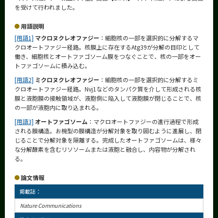
を受けて行われました。
用語説明
[用語1]
マクロヌクレオファジー
：細胞核の一部を選択的に分解するマ
クロオートファジー経路。核膜上に存在するAtg39が分解の目印として
働き、細胞核とオートファゴソーム膜をつなぐことで、核の一部をオー
トファゴソームに積み込む。
[用語2]
ミクロヌクレオファジー
：細胞核の一部を選択的に分解するミ
クロオートファジー経路。Nvj1などのタンパク質を介して形成される核
膜と液胞膜の接触領域が、液胞側に陥入して液胞膜が閉じることで、核
の一部が液胞内に取り込まれる。
[用語3]
オートファゴソーム
：マクロオートファジーの進行過程で形成
される膜構造。お椀型の膜構造が分解対象を取り囲むように進展し、閉
じることで分解対象を隔離する。完成したオートファゴソームは、様々
な分解酵素を含むリソソームまたは液胞と融合し、内容物が分解され
る。
論文情報
掲載誌：
Nature Communications