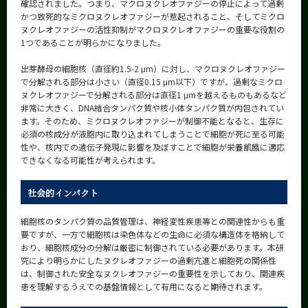
確認されました。つまり、マクロヌクレオファジーの停止によって過剰
かつ致死的なミクロヌクレオファジーが惹起されること、そしてミクロ
ヌクレオファジーの活性抑制がマクロヌクレオファジーの重要な役割の
1つであることが明らかになりました。
出芽酵母の細胞核（直径約1.5-2 μm）に対し、マクロヌクレオファジー
で分解される部分は小さい（直径0.15 μm以下）ですが、過剰なミクロ
ヌクレオファジーで分解される部分は直径1 μmを越えるものもあるなど
非常に大きく、DNA結合タンパク質や核小体タンパク質が内包されてい
ます。そのため、ミクロヌクレオファジーが制御不能となると、生存に
必須の核成分が液胞内に取り込まれてしまうことで細胞が死に至る可能
性や、核内での遺伝子発現に影響を及ぼすことで細胞が栄養飢餓に適応
できなくなる可能性が考えられます。
社会的インパクト
細胞核のタンパク質の品質管理は、神経変性疾患等との関連性からも重
要ですが、一方で細胞核は染色体などの生命に必須な構造体を格納して
おり、細胞核成分の分解は厳密に制御されている必要があります。本研
究により明らかにしたヌクレオファジーの過剰亢進と細胞死の関係性
は、制御された安全なヌクレオファジーの重要性を示しており、関連疾
患を理解するうえでの基盤情報として有用になると期待されます。