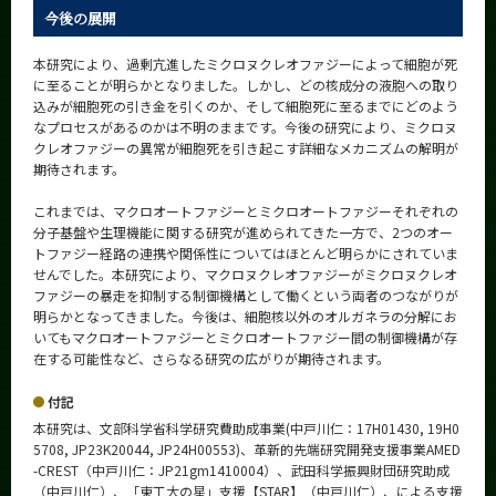
今後の展開
本研究により、過剰亢進したミクロヌクレオファジーによって細胞が死
に至ることが明らかとなりました。しかし、どの核成分の液胞への取り
込みが細胞死の引き金を引くのか、そして細胞死に至るまでにどのよう
なプロセスがあるのかは不明のままです。今後の研究により、ミクロヌ
クレオファジーの異常が細胞死を引き起こす詳細なメカニズムの解明が
期待されます。
これまでは、マクロオートファジーとミクロオートファジーそれぞれの
分子基盤や生理機能に関する研究が進められてきた一方で、2つのオー
トファジー経路の連携や関係性についてはほとんど明らかにされていま
せんでした。本研究により、マクロヌクレオファジーがミクロヌクレオ
ファジーの暴走を抑制する制御機構として働くという両者のつながりが
明らかとなってきました。今後は、細胞核以外のオルガネラの分解にお
いてもマクロオートファジーとミクロオートファジー間の制御機構が存
在する可能性など、さらなる研究の広がりが期待されます。
付記
本研究は、文部科学省科学研究費助成事業(中戸川仁：17H01430, 19H0
5708, JP23K20044, JP24H00553)、革新的先端研究開発支援事業AMED
-CREST（中戸川仁：JP21gm1410004）、武田科学振興財団研究助成
（中戸川仁）、「東⼯⼤の星」⽀援【STAR】（中戸川仁）、による支援