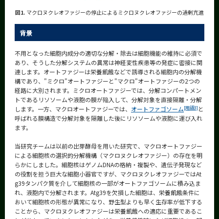
図1.
マクロヌクレオファジーの停止によるミクロヌクレオファジーの過剰亢進
背景
不用となった細胞内成分の適切な分解・除去は細胞機能の維持に必須で
あり、そうした分解システムの異常は神経変性疾患等の発症に密接に関
連します。オートファジーは栄養飢餓などで誘導される細胞内の分解機
構であり、"ミクロ"オートファジーと"マクロ"オートファジーの2つの
経路に大別されます。ミクロオートファジーでは、分解コンパートメン
トであるリソソームや液胞の膜が陥入して、分解対象を直接隔離・分解
[用語3]
します。一方、マクロオートファジーでは、
オートファゴソーム
と
呼ばれる膜構造で分解対象を隔離した後にリソソームや液胞に運び入れ
ます。
当研究チームは以前の出芽酵母を用いた研究で、マクロオートファジー
による細胞核の選択的分解機構（マクロヌクレオファジー）の存在を明
らかにしました。細胞核はゲノムDNAの格納・複製や、遺伝子発現など
の役割を担う巨大な細胞小器官ですが、マクロヌクレオファジーではAt
g39タンパク質を介して細胞核の一部がオートファゴソームに積み込ま
れ、液胞内で分解されます。Atg39を欠損した細胞は、栄養飢餓条件に
おいて細胞核の形態が異常になり、野生型よりも早く生存率が低下する
ことから、マクロヌクレオファジーは栄養飢餓への適応に重要であるこ