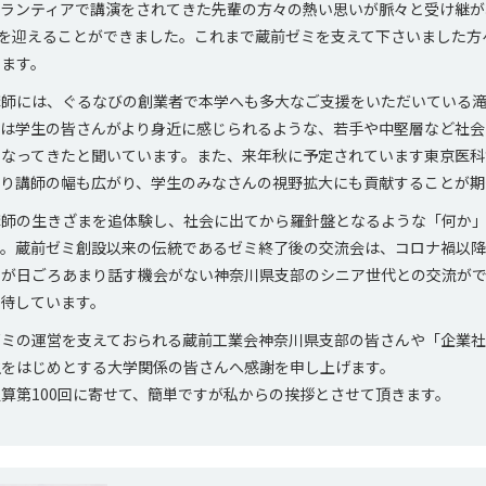
ランティアで講演をされてきた先輩の方々の熱い思いが脈々と受け継が
目を迎えることができました。これまで蔵前ゼミを支えて下さいました方
します。
師には、ぐるなびの創業者で本学へも多大なご支援をいただいている滝
近は学生の皆さんがより身近に感じられるような、若手や中堅層など社会
くなってきたと聞いています。また、来年秋に予定されています東京医科
より講師の幅も広がり、学生のみなさんの視野拡大にも貢献することが期
師の生きざまを追体験し、社会に出てから羅針盤となるような「何か」
す。蔵前ゼミ創設以来の伝統であるゼミ終了後の交流会は、コロナ禍以
んが日ごろあまり話す機会がない神奈川県支部のシニア世代との交流が
待しています。
ミの運営を支えておられる蔵前工業会神奈川県支部の皆さんや「企業社
生をはじめとする大学関係の皆さんへ感謝を申し上げます。
算第100回に寄せて、簡単ですが私からの挨拶とさせて頂きます。