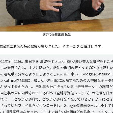
講師の後藤正徳 先生
物館の広瀬茂久特命教授が綴りました。その一部をご紹介します。
11年3月11日。東日本を 津波を伴う巨大地震が襲い甚大な被害をもたらし
ていた後藤さんは、すぐに動いた。救助や復旧の要となる道路の状況を
の運転手に分かるようにしようとしたのだ。幸い、Googleには2005
ンKatrinaを教訓に、被災状況を地図に反映するための大規模なデー
さんがまず考えたのは、自動車会社が持っている「走行データ」の利用だ
自社製の車に内蔵されているGPS（全地球測位システム）の信号を日
すれば、「どの道が通れて、どの道が通れなくなっているか」が手に取る
されていたファイルをダウンロードし、Googleの描画ツールに乗せて
おり 通行実績はなかった。ここまでは3～4時間ほどの作業で、インター