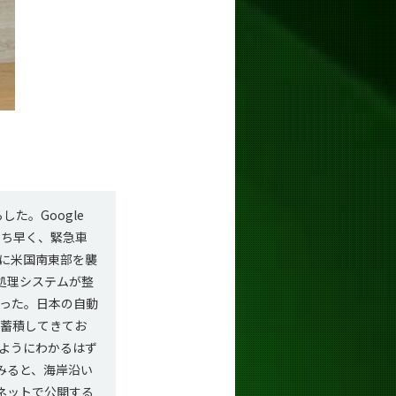
た。Google
いち早く、緊急車
年に米国南東部を襲
タ処理システムが整
った。日本の自動
々蓄積してきてお
ようにわかるはず
みると、海岸沿い
ネットで公開する