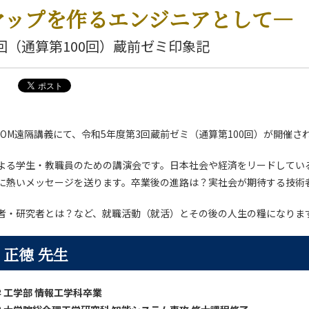
e マップを作るエンジニアとして—
回（通算第100回）蔵前ゼミ印象記
、ZOOM遠隔講義にて、令和5年度第3回蔵前ゼミ（通算第100回）が開催さ
よる学生・教職員のための講演会です。日本社会や経済をリードしてい
に熱いメッセージを送ります。卒業後の進路は？実社会が期待する技術
者・研究者とは？など、就職活動（就活）とその後の人生の糧になりま
 正徳 先生
学 工学部 情報工学科卒業