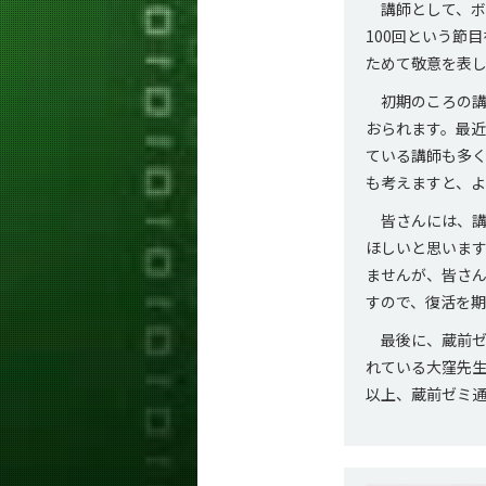
講師として、ボ
100回という節
ためて敬意を表
初期のころの講
おられます。最
ている講師も多
も考えますと、
皆さんには、講
ほしいと思いま
ませんが、皆さ
すので、復活を期
最後に、蔵前ゼ
れている大窪先
以上、蔵前ゼミ通