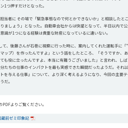
ン1つ押すだけとなった。
担当者に その場で「緊急事態なので何とかできないか」と相談したと
やりましょう」となった。自動車会社からは快諾となって、半日以内で公
意識が1つになる経験は貴重な財産になっているに違いない。
て、後藤さんが石巻に視察に行った時に、案内してくれた運転手に「“
報マップ）を作ったんですよ」という話をしたところ、「そうですか、
とても役に立ったんですよ、本当に有難うございました」と言われ、しば
自分たちの仕事のインパクトを最も実感できた瞬間だったようだ。それ
クトを与える仕事』について、より深く考えるようになり、今回の主要テ
そうだ。
のPDFよりご覧ください。
回蔵前ゼミ印象記