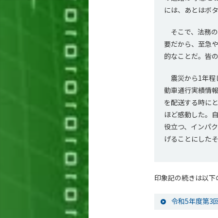
には、あとはボタ
そこで、法務の
要だから、至急
的なことだ。皆の
震災から1年程し
動車通行実績情
を配送する時に
ほど感動した。
役立つ、インパ
げることにした
印象記の続きは以下
令和5年度第3