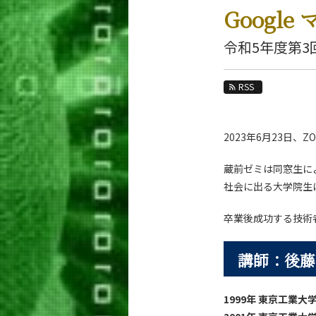
教育
Googl
教員・研究室
令和5年度第3
未来
RSS
入学案内
生命理工学系 News
2023年6月23日
News 一覧
カテゴリ別
蔵前ゼミは同窓生に
社会に出る大学院生
課程別
月別
卒業後成功する技術
イベントカレンダー
講師：後藤
1999年 東京工業大