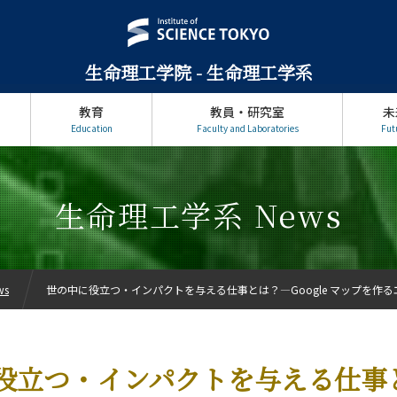
生命理工学院 - 生命理工学系
教育
教員・研究室
未
Education
Faculty and Laboratories
Fut
生命理工学系 News
ws
世の中に役立つ・インパクトを与える仕事とは？—Google マップを作
役立つ・インパクトを与える仕事