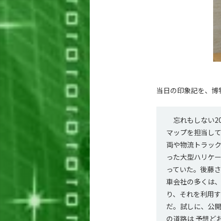
当日の印象記を、博
忘れもしない20
マップを担当し
両や物流トラック
った大型ハリケー
っていた。後藤
車会社の多くは、
り、それを利用
だ。試しに、公開
の道路は 予想ど