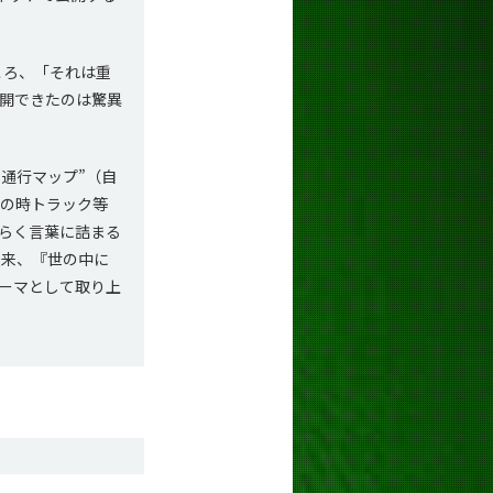
ころ、「それは重
開できたのは驚異
通行マップ”（自
あの時トラック等
らく言葉に詰まる
以来、『世の中に
ーマとして取り上