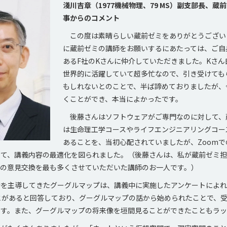
淺川吉章（1977機械物理、79 MS）副支部長、蔵
事からのコメント
この度は素晴らしい蔵前ゼミをありがとうござい
に蔵前ゼミの講師をお願いするにあたっては、ご自
あるF社のKさんに仲介していただきました。Kさん
世界的に活躍していて超多忙なので、引き受けても
もしれないとのことで、半ば諦めておりましたが、
くことができ、本当によかったです。
後藤さんはソフトウェアがご専門なのに対して、
は生命理工学コースやライフエンジニアリングコー
あることを、当初心配されていましたが、Zoom
して、講義内容の最適化を図られました。（後藤さんは、私が蔵前ゼミ担
前の意見交換を最も多くさせていただいた講師のお一人です。）
を主導してきたグーグルマップは、講義中に実施したアンケートによれ
とがあると回答しており、グーグルマップの話から始められたことで、
ます。また、グーグルマップの将来像を垣間見ることができたこともラッ