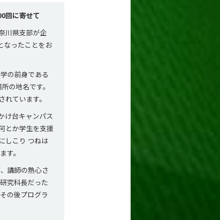
00回に寄せて
奈川県支部が企
となったことをお
大学の前身である
場所の地名です。
されています。
かけ台キャンパス
何とか学生を支援
にしこり つねは
ます。
、講師の熱心さ
学研究科長だった
。その後プログラ