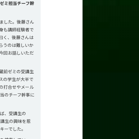
前ゼミ担当チーフ幹
ました。後藤さん
身も講師経験者で
曰く、後藤さんは
らうのは難しいか
今回お話しいただ
蔵前ゼミの受講生
スの学生が大半で
での打合せやメール
当のチーフ幹事に
ば、受講生の
受講生の興味を惹
キーでした。