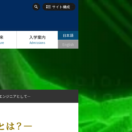
サイト構成
日本語
来
入学案内
ure
Admissions
English
るエンジニアとして—
とは？—