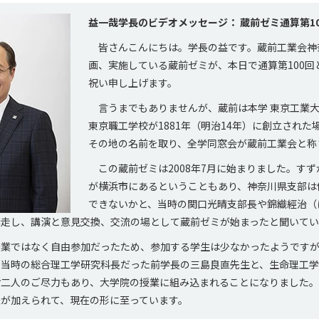
益一哉学長のビデオメッセージ： 蔵前ゼミ通算第1
皆さんこんにちは。学長の益です。蔵前工業会神
画、実施している蔵前ゼミが、本日で通算第100回
祝い申し上げます。
言うまでもありませんが、蔵前は本学 東京工業
東京職工学校が1881年（明治14年）に創立された
その地の名前を取り、全学同窓会が蔵前工業会と称
この蔵前ゼミは2008年7月に始まりました。すず
が横浜市にあるということもあり、神奈川県支部は
できないかと、当時の関口光晴支部長や錦織經治（
奔走し、講演と意見交換、交流の場として蔵前ゼミが始まったと聞いてい
業ではなく自由参加だったため、参加する学生は少なかったようですが
、当時の総合理工学研究科長だった前学長の三島良直先生と、生命理工
お二人のご尽力もあり、大学院の授業に組み込まれることになりました
夫が加えられて、現在の形に至っています。