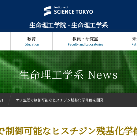
生命理工学院 - 生命理工学系
教育
教員・研究室
未
Education
Faculty and Laboratories
Fut
生命理工学系 News
ws
ナノ空間で制御可能なヒスチジン残基化学修飾を開発
で制御可能なヒスチジン残基化学