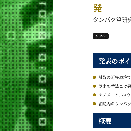
教育
発
教員・研究室
タンパク質研
未来
RSS
入学案内
生命理工学系 News
発表のポイ
News 一覧
カテゴリ別
触媒の近接環境
課程別
月別
従来の手法とは
ナノメートルス
イベントカレンダー
細胞内のタンパ
概要