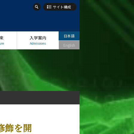
サイト構成
日本語
来
入学案内
ure
Admissions
English
修飾を開