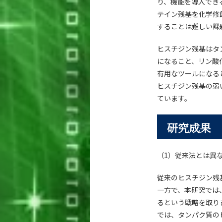
り、機能を導入でき
テイン残基を化学修
することは難しい課
ヒスチジン残基はタ
になること、リン酸
有用なツールになる
ヒスチジン残基の弱
ています。
研究成果
（1）従来法とは異
従来のヒスチジン残
一方で、本研究では
るという戦略を取り
では、タンパク質の