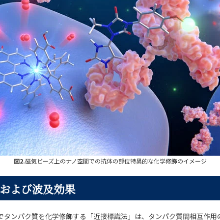
図2.
磁気ビーズ上のナノ空間での抗体の部位特異的な化学修飾のイメージ
および波及効果
でタンパク質を化学修飾する「近接標識法」は、タンパク質間相互作用