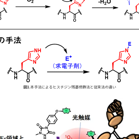
図1.
本手法によるヒスチジン残基修飾法と従来法の違い