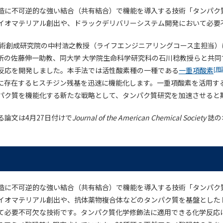
造に不可逆的な強い結合（共有結合）で機能を導入する技術「タンパク
イオマテリアル創出や、ドラックデリバリーシステム開発において必要
技術創成研究院の中村浩之教授（ライフエンジニアリングコース主担当）
所の佐藤伸一助教、同大学 大学院生命科学研究科の石川稔教授らと共同
[用
反応を開発しました。本手法では活性酸素種の一種である
一重項酸素
に存在するヒスチジン残基を迅速に機能化します。一重項酸素を活用す
パク質を機能化する新たな戦略として、タンパク質研究を加速させると
る論文は4月27日付けで
Journal of the American Chemical Society
誌の
造に不可逆的な強い結合（共有結合）で機能を導入する技術「タンパク
イオマテリアル創出や、抗体薬物複合体などのタンパク質を基盤とした
て必要不可欠な技術です。タンパク質化学修飾法に適用できる化学反応