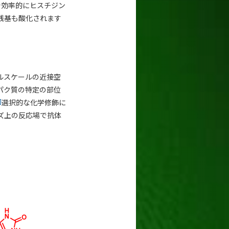
で効率的にヒスチジン
残基も酸化されます
ルスケールの近接空
パク質の特定の部位
]
選択的な化学修飾に
ズ上の反応場で抗体