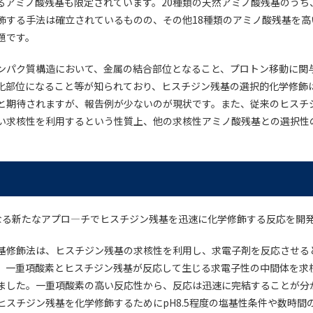
るアミノ酸残基も限定されています。20種類の天然アミノ酸残基のうち
飾する手法は確立されているものの、その他18種類のアミノ酸残基を高
題です。
ンパク質構造において、金属の結合部位となること、プロトン移動に関
化部位になること等が知られており、ヒスチジン残基の選択的化学修飾
と期待されますが、報告例が少ないのが現状です。また、従来のヒスチ
い求核性を利用するという性質上、他の求核性アミノ酸残基との選択性
なる新たなアプロ―チでヒスチジン残基を迅速に化学修飾する反応を開
基修飾法は、ヒスチジン残基の求核性を利用し、求電子剤を反応させる
、一重項酸素とヒスチジン残基が反応して生じる求電子性の中間体を求
ました。一重項酸素の高い反応性から、反応は迅速に完結することが分
ヒスチジン残基を化学修飾するためにpH8.5程度の塩基性条件や数時間