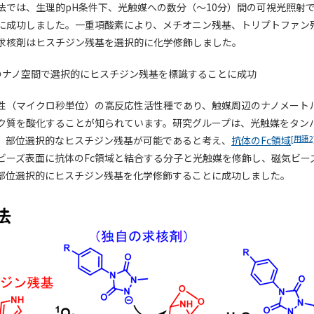
法では、生理的pH条件下、光触媒への数分（～10分）間の可視光照射
に成功しました。一重項酸素により、メチオニン残基、トリプトファン
求核剤はヒスチジン残基を選択的に化学修飾しました。
のナノ空間で選択的にヒスチジン残基を標識することに成功
性（マイクロ秒単位）の高反応性活性種であり、触媒周辺のナノメート
ク質を酸化することが知られています。研究グループは、光触媒をタン
[用語2
、部位選択的なヒスチジン残基が可能であると考え、
抗体のFc領域
ビーズ表面に抗体のFc領域と結合する分子と光触媒を修飾し、磁気ビー
部位選択的にヒスチジン残基を化学修飾することに成功しました。