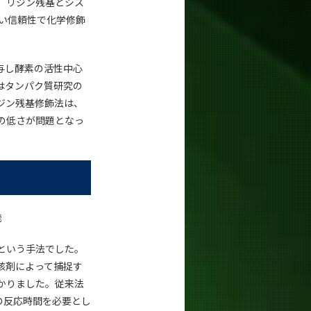
、リジン残基とシス
い信頼性で化学修飾
与し酵素の活性中心
はタンパク質研究の
ジン残基修飾法は、
の低さが問題となっ
発
という手法でした。
核剤によって捕捉す
かりました。従来法
の反応時間を必要とし