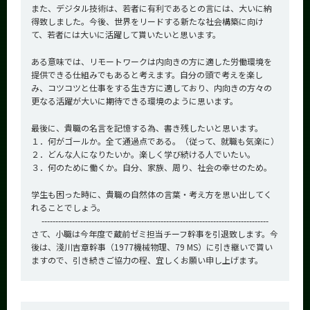
また、デジタル技術は、若者に有利であるとの言には、大いに納
得致しました。今後、世界をリードする新たな社会構築に向け
て、若者には大いに活躍して貰いたいと思います。
ある意味では、リモートワークは内向きの方に適した労働環境を
提供できる仕組みでもあると考えます。自分の頭で考えを楽し
み、コツコツと仕事をする生き方に適しており、内向きの方々の
更なる活躍が大いに期待できる環境のように思います。
最後に、貴職の名言を記憶する為、書き残したいと思います。
１．何がゴールか。全て通過点である。（従って、就職も気楽に）
２．どんな人になりたいか。楽しく学び続ける人でいたい。
３．何のために働くか。自分、家族、周り、社会の幸せのため。
学生も困った時に、貴職の自然体の言葉・考え方を思い出してく
れることでしょう。
----------------------------------------------------------------------------------
さて、小職は今年度で蔵前ゼミ担当チーフ幹事を引退致します。今
後は、淺川吉章幹事（1977機械物理、79 MS）に引き継いで貰い
ますので、引き続きご協力の程、宜しくお願い申し上げます。