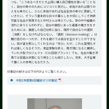
つも、“こうあるべきだと大上段に構え自己犠牲を強いる”ことな
く、自分の幸せのためにコツコツと努力し、余裕があれば周りの
人をも幸せにし、さらに余裕があれば社会全体の幸せに貢献して
いきたい、そういう基本的な日々の暮らしを大切にしてこそ持続
可能な社会が実現すると中村さんは考えている。世の中や組織の
流れに余りとらわれずに、自分の個性にあった最善の働き方をす
るためには、徹底した自己分析に加え、随所で自分なりの選択
（決断）をしなければならない。「選択（decision making）」は
難行苦行の一つだが、それを避けては自分を生かすことができな
い。我が道を照らしてくれるのは「学び」だが、これも習慣化す
れば楽しくなるそうだ。実証実験を終え、稼ぎ頭になると期待し
ていた大型プロジェクト（CO
回収プラント）でも、社会の動き次
2
第では足踏み状態になり得ることも紹介したい。将来、大手企業
で働く人の参考になるだろう。
印象記の続きは以下のPDFよりご覧ください。
令和2年度第6回蔵前ゼミ印象記