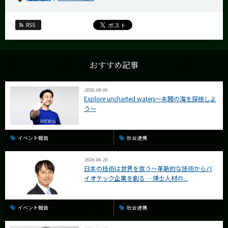
RSS
おすすめ記事
2026.08.06
Explore uncharted waters～未開の海を探検しよ
う～
イベント報告
社会連携
2026.06.26
日本の技術は世界を救う〜革新的な技術からバ
イオテック企業を創る —博士人材の...
イベント報告
社会連携