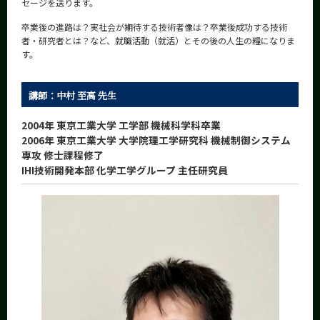
セージを送ります。
News
卒業後の進路は？実社会が期待する技術者像は？卒業後成功する技術
News 一覧
者・研究者とは？など、就職活動（就活）とその後の人生の糧になりま
す。
カテゴリ別
課程別
講師：中村 至高 先生
月別
2004年 東京工業大学 工学部 機械科学科卒業
2006年 東京工業大学 大学院理工学研究科 機械制御システム
イベントカレンダー
専攻 修士課程修了
Event Calendar
IHI技術開発本部 化学工学グループ 主任研究員
サイト構成
学内向け情報
系詳細情報