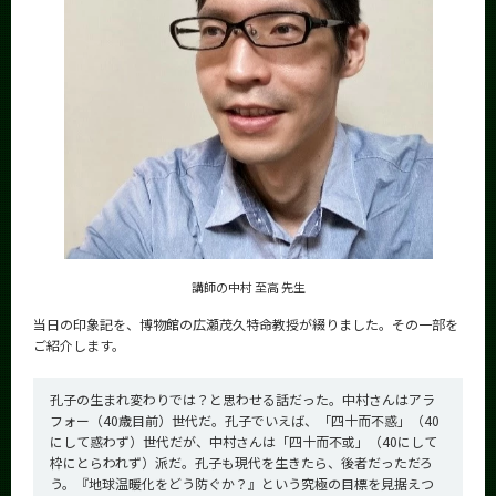
CLOSE
講師の中村 至高 先生
当日の印象記を、博物館の広瀬茂久特命教授が綴りました。その一部を
ご紹介します。
孔子の生まれ変わりでは？と思わせる話だった。中村さんはアラ
フォー（40歳目前）世代だ。孔子でいえば、「四十而不惑」（40
にして惑わず）世代だが、中村さんは「四十而不或」（40にして
枠にとらわれず）派だ。孔子も現代を生きたら、後者だっただろ
う。『地球温暖化をどう防ぐか？』という究極の目標を見据えつ