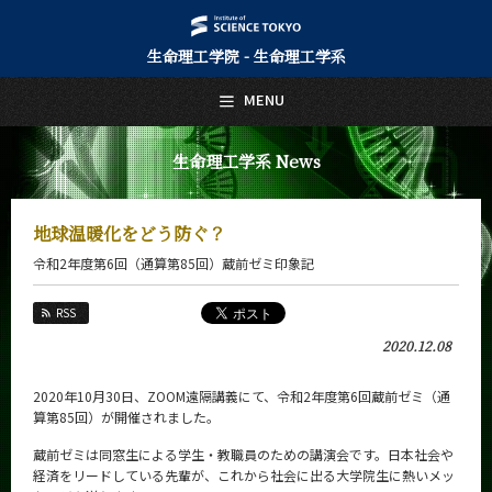
生命理工学院 - 生命理工学系
日本語
English
MENU
トップページ
Top Page
生命理工学系 News
生命理工学系について
About Us
地球温暖化をどう防ぐ？
教育
令和2年度第6回（通算第85回）蔵前ゼミ印象記
Education
教員・研究室
RSS
Faculty and Laboratories
2020.12.08
未来
Future
2020年10月30日、ZOOM遠隔講義にて、令和2年度第6回蔵前ゼミ（通
算第85回）が開催されました。
入学案内
Admissions
蔵前ゼミは同窓生による学生・教職員のための講演会です。日本社会や
経済をリードしている先輩が、これから社会に出る大学院生に熱いメッ
生命理工学系 News