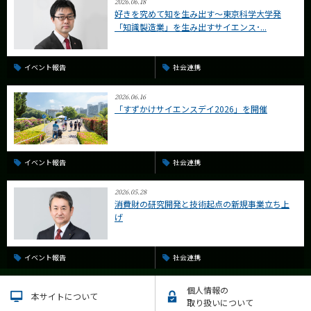
2026.06.18
好きを究めて知を生み出す〜東京科学大学発
「知識製造業」を生み出すサイエンス･...
イベント報告
社会連携
2026.06.16
「すずかけサイエンスデイ2026」を開催
イベント報告
社会連携
2026.05.28
消費財の研究開発と技術起点の新規事業立ち上
げ
イベント報告
社会連携
個人情報の
本サイトについて
取り扱いについて