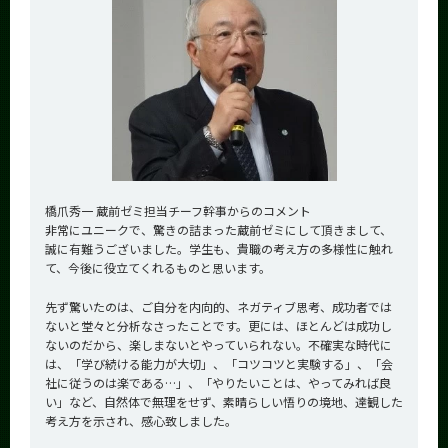
橋爪秀一 蔵前ゼミ担当チーフ幹事からのコメント
非常にユニークで、驚きの詰まった蔵前ゼミにして頂きまして、
誠に有難うございました。学生も、貴職の考え方の多様性に触れ
て、今後に役立てくれるものと思います。
先ず驚いたのは、ご自分を内向的、ネガティブ思考、成功者では
ないと堂々と分析なさったことです。更には、ほとんどは成功し
ないのだから、楽しまないとやっていられない。不確実な時代に
は、「学び続ける能力が大切」、「コツコツと実験する」、「会
社に従うのは楽である…」、「やりたいことは、やってみれば良
い」など、自然体で無理をせず、素晴らしい悟りの境地、達観した
考え方を示され、感心致しました。