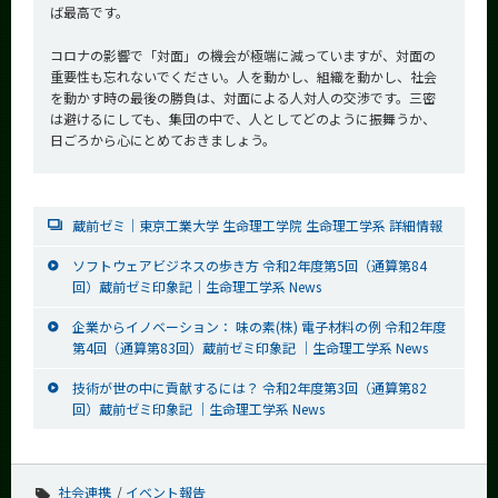
ば最高です。
コロナの影響で「対面」の機会が極端に減っていますが、対面の
重要性も忘れないでください。人を動かし、組織を動かし、社会
を動かす時の最後の勝負は、対面による人対人の交渉です。三密
は避けるにしても、集団の中で、人としてどのように振舞うか、
日ごろから心にとめておきましょう。
蔵前ゼミ│東京工業大学 生命理工学院 生命理工学系 詳細情報
ソフトウェアビジネスの歩き方 令和2年度第5回（通算第84
回）蔵前ゼミ印象記│生命理工学系 News
企業からイノベーション： 味の素(株) 電子材料の例 令和2年度
第4回（通算第83回）蔵前ゼミ印象記 │生命理工学系 News
技術が世の中に貢献するには？ 令和2年度第3回（通算第82
回）蔵前ゼミ印象記 │生命理工学系 News
社会連携
イベント報告