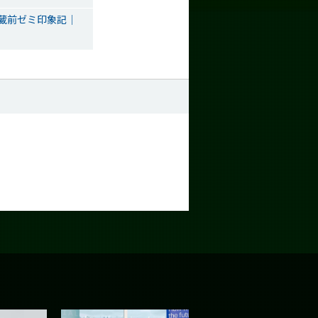
）蔵前ゼミ印象記│