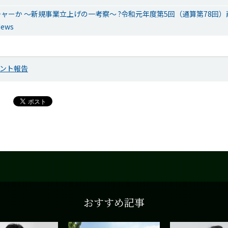
ャーか ～新規事業立上げの一考察～ ?令和元年度第5回（通算第78回
ews
ント報告
おすすめ記事