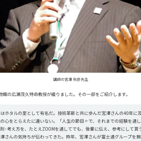
講師の宮澤 秋彦先生
物館の広瀬茂久特命教授が綴りました。その一部をご紹介します。
はホタルの里として有名だ。技術革新と共に歩んだ宮澤さんの40年に
生の心をとらえたに違いない。「人生の節目〃で、それまでの経験を通
則･考え方を、たとえZOOMを通してでも、後輩に伝え、参考にして貰
宮澤さんの気持ちが伝わってきた。昨年、宮澤さんが富士通グループを無