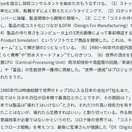
te･Miyaを設立し技術コンサルタントを始めたのもうなずける。（1）スト
率化に3年、転職せずによく耐えたというタイミングで、（2）ロボッ
ンバーに抜擢、製造現場から開発の現場へ、（3）ここで「コストの作
製品の低コスト化につながるDFM（Design For Manufacturin
4）製品の作り易さをコンピュータ上の3次元画像によって事前検証す
ual Product Simulator）というソフトウエア商品を開発した。これは
ォーム”として稼ぎ頭の1つとなっている。（5）1980～90年代の超円
くらく携帯”や“防水スマートフォン”でしのぎつつ、（6）世界の頂点を
PU（Central Processing Unit）用冷却技術や高密度の回路／
」や「富岳」の性能世界一獲得に貢献した。“世界一達成”はプロジェ
くれたそうだ。
980年代は時価総額で世界のトップ10に入る日本の会社が7社もあり、Japa
在ではトヨタの35位が日本勢で最高位とのことですが、その原因は？
本では製品は“壊れてはいけない”とされ、それだけの高い技術力を有
したことはないが、壊れたら交換すればいい」と割り切っている。作る
る意識改革が必要ではないかというのだ。コロナ後の世界では、「コス
とクローズ戦略」を考えつつ、最後に宮澤さんが強調した「DX（Digita