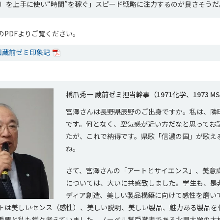
ation）を上手に使い“時間”を稼ぐ」スピード戦略に注力するのが良さそう
のPDFよりご覧ください。
回蔵前ゼミ印象記
橋爪秀一 蔵前ゼミ担当幹事（1971化学、1973 M
宮澤さんは長野県辰野のご出身ですか。私は、隣
です。何となく、空気感が近い方だなと思ってお
たが、これで納得です。県歌「信濃の国」が歌え
ね。
さて、宮澤さんの「アートとサイエンス」、美意
については、大いに共感致しました。学生も、是
ディア創造、美しい製品構築に向けて感性を磨い
トは美しいセンス（感性）、美しい説明、美しい製品、魅力ある製品を
重要と私も常々考えていました。ノーベル賞受賞者である北里大学の大村