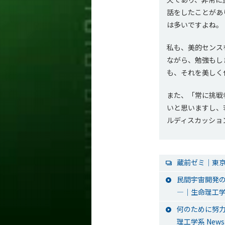
話をしたことがあ
は多いですよね。
私も、美的センス
ながら、勉強もし
も、それを美しく
また、「常に挑戦
いと思いますし、
ルディスカッショ
蔵前ゼミ│東京
民間宇宙開発の
―│生命理工学系
何のために努力
理工学系 News