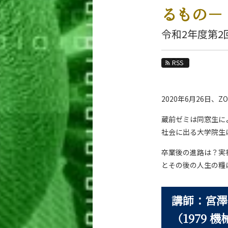
教育
るもの－
教員・研究室
令和2年度第2
未来
RSS
入学案内
生命理工学系 News
2020年6月26日
News 一覧
蔵前ゼミは同窓生に
カテゴリ別
社会に出る大学院生
課程別
月別
卒業後の進路は？実
とその後の人生の糧
イベントカレンダー
講師：宮澤
（1979 機