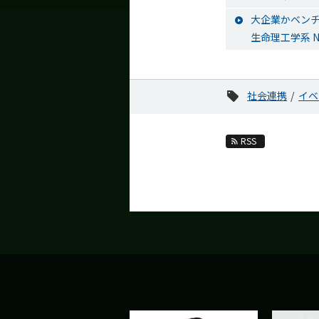
大企業かベンチ
生命理工学系 N
社会連携
イベ
RSS