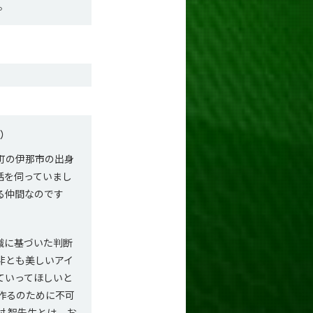
だ。
S）
町の伊那市の出身
話を伺っていまし
る仲間なのです
識に基づいた判断
非とも美しいアイ
ていってほしいと
作るのために不可
 智先生とは、お