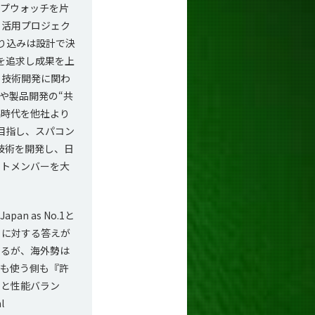
ップウォッチを片
ト活用プロジェク
り込みは設計で決
g）を追求し成果を上
る技術開発に関わ
、今や製品開発の“共
高時代を他社より
目指し、スパコン
実装技術を開発し、日
クトメンバーを大
n as No.1と
」に対する答えが
するが、海外勢は
側も使う側も『許
トと性能バラン
l