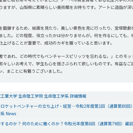
りますが、山梨県に素晴らしい美術館をお持ちです。アートに造詣が深
を鍛錬するため、絵画を見たり、美しい景色を見に行ったり、宝塚歌劇
ました。どの程度、役立ったかは分かりませんが。何を作るにしても、
仕上げることが重要で、成功のカギを握っていると思います。
者であれ、どの時代でもベンチャースピリッツを忘れるな。」とのモッ
若々しいお考えで、学生も心を揺さぶられて欲しいものです。有益なご
ン、まことに有難うございました。
工業大学 生命理工学院 生命理工学系 詳細情報
ロケットベンチャーの立ち上げ・経営―令和2年度第1回（通算第80回
 News
するのか？ 何のために働くのか？令和元年度第6回（通算第79回）蔵