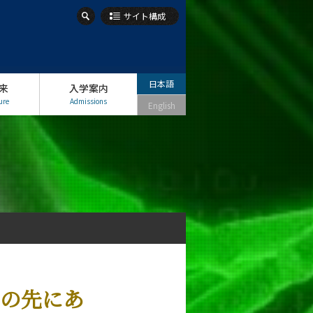
サイト構成
日本語
来
入学案内
ure
Admissions
English
その先にあ