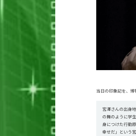
当日の印象記を、博
宮澤さんの出身地
の舞のように学
身につけた行動原
幸せだ」という