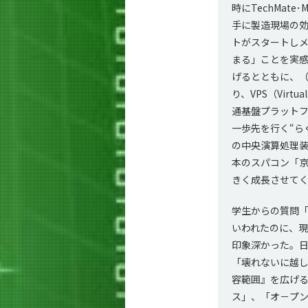
時にTechMa
手に製造現場の効
トがスタートしメ
まる」ことを実感し、
げるとともに、（
り、VPS（Virt
通基盤プラットフ
一歩先を行く“ら
の中央演算処理装置C
本のスパコン「京
きく成長させて
学生からの質問「1
いわれたのに、現
印象深かった。日
「壊れないに越
容範囲』を広げ
ス」、「オ－プン