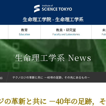
生命理工学院 - 生命理工学系
教育
教員・研究室
未
Education
Faculty and Laboratories
Fut
生命理工学系 News
ws
テクノロジの革新と共に －40年の足跡，その先にあるもの－
ジの革新と共に －40年の足跡，