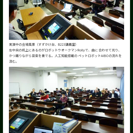
実演中の会場風景（すずかけ台、B223講義室）
左中央の机上にあるのがロボットウオークマンRollyで、曲に
合わせて光り、
かつ踊りながら音楽を奏でる。人工知能搭載の
ペットロボットAIBOの流れを
汲む。