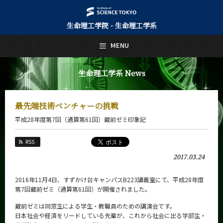
生命理工学院 - 生命理工学系
日本語
English
MENU
トップページ
Top Page
生命理工学系 News
生命理工学系について
About Us
最先端技術ベンチャーの挑戦
教育
平成28年度第7回（通算第61回）蔵前ゼミ印象記
Education
教員・研究室
RSS
Faculty and Laboratories
2017.03.24
未来
Future
2016年11月4日、すずかけ台キャンパスB223講義室にて、平成28年度
第7回蔵前ゼミ（通算第61回）が開催されました。
入学案内
Admissions
蔵前ゼミは同窓生による学生・教職員のための講演会です。
日本社会や経済をリードしている先輩が、これから社会に出る学部生・
生命理工学系 News