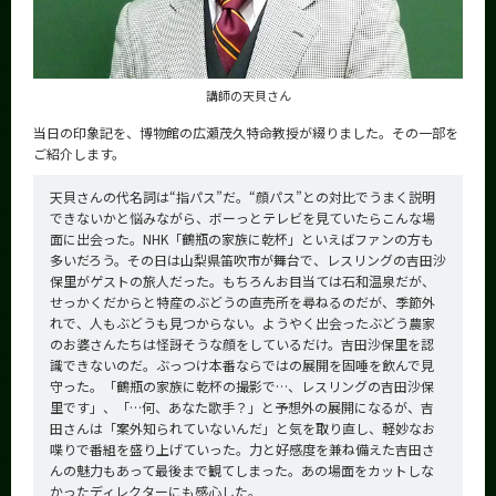
CLOSE
講師の天貝さん
当日の印象記を、博物館の広瀬茂久特命教授が綴りました。その一部を
ご紹介します。
天貝さんの代名詞は“指パス”だ。“顔パス”との対比でうまく説明
できないかと悩みながら、ボーっとテレビを見ていたらこんな場
面に出会った。NHK「鶴瓶の家族に乾杯」といえばファンの方も
多いだろう。その日は山梨県笛吹市が舞台で、レスリングの吉田沙
保里がゲストの旅人だった。もちろんお目当ては石和温泉だが、
せっかくだからと特産のぶどうの直売所を尋ねるのだが、季節外
れで、人もぶどうも見つからない。ようやく出会ったぶどう農家
のお婆さんたちは怪訝そうな顔をしているだけ。吉田沙保里を認
識できないのだ。ぶっつけ本番ならではの展開を固唾を飲んで見
守った。「鶴瓶の家族に乾杯の撮影で…、レスリングの吉田沙保
里です」、「…何、あなた歌手？」と予想外の展開になるが、吉
田さんは「案外知られていないんだ」と気を取り直し、軽妙なお
喋りで番組を盛り上げていった。力と好感度を兼ね備えた吉田さ
んの魅力もあって最後まで観てしまった。あの場面をカットしな
かったディレクターにも感心した。