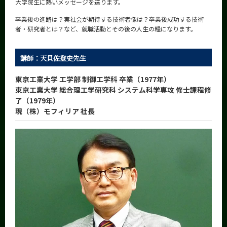
大学院生に熱いメッセージを送ります。
News
卒業後の進路は？実社会が期待する技術者像は？卒業後成功する技術
News 一覧
者・研究者とは？など、就職活動とその後の人生の糧になります。
カテゴリ別
講師：天貝佐登史先生
課程別
東京工業大学 工学部 制御工学科 卒業（1977年）
月別
東京工業大学 総合理工学研究科 システム科学専攻 修士課程修
了（1979年）
イベントカレンダー
現（株）モフィリア 社長
Event Calendar
サイト構成
学内向け情報
系詳細情報