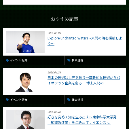
おすすめ記事
2026.08.06
Explore uncharted waters～未開の海を探検しよ
う～
イベント報告
社会連携
2026.06.26
日本の技術は世界を救う〜革新的な技術からバ
イオテック企業を創る —博士人材の...
イベント報告
社会連携
2026.06.18
好きを究めて知を生み出す〜東京科学大学発
「知識製造業」を生み出すサイエンス･...