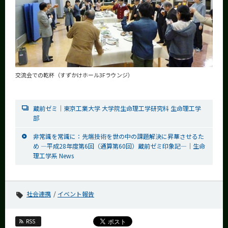
交流会での乾杯（すずかけホール3Fラウンジ）
蔵前ゼミ│東京工業大学 大学院生命理工学研究科 生命理工学
部
非常識を常識に：先端技術を世の中の課題解決に昇華させるた
め —平成28年度第6回（通算第60回）蔵前ゼミ印象記—│生命
理工学系 News
社会連携
イベント報告
RSS