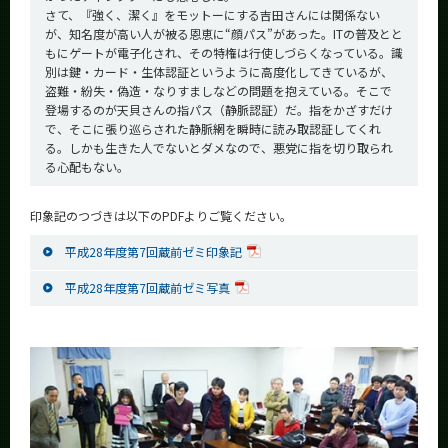
さて、『強く、潔く』をモットーにする吉田さんには関係ない
が、知名度が高い人が被る恩恵に“顔パス”があった。ITの普及とと
もにゲートが電子化され、その特権は行使しづらくなっている。識
別は鍵・カード・生体認証というように高度化してきているが、
盗難・紛失・偽造・なりすましなどの問題を抱えている。そこで
登場するのが天貝さんの指パス（静脈認証）だ。指をかざすだけ
で、そこに張り巡らされた静脈網を瞬時に読み取認証してくれ
る。しかも生きた人でないとダメなので、悪党に指を切り取られ
る心配もない。
印象記のつづきは以下のPDFよりご覧ください。
平成28年度第7回蔵前ゼミ印象記
平成28年度第7回蔵前ゼミ写真