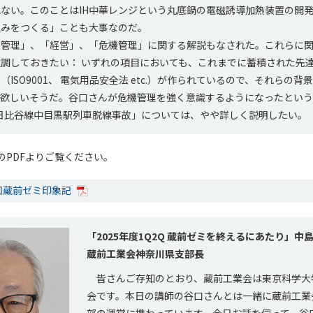
ない。このことはIH中華レンジという丸底鍋の電磁誘導加熱装置の開
組みをつくる」ことも大事なのだ。
管理」、「経営」、「危機管理」に関する解説もなされた。これらに関
調しておきたい： いずれの項目においても、これまでに蓄積された先
（ISO9001、 電気用品安全法 etc.）が作られているので、それらの
欲しいそうだ。谷口さんが危機管理を強く意識するようになったという
.3.8日比谷線中目黒駅列車脱線事故」については、やや詳しく説明したい。
のPDFよりご覧ください。
回蔵前ゼミ印象記
「2025年度1Q2Q 蔵前ゼミを終えるにあたり」中島
蔵前工業会神奈川県支部長
皆さんご存知のとおり、蔵前工業会は東京科学大
会です。本日の講師の谷口さんとは一緒に蔵前工業
部の運営に携わっています。今日お話を伺って、谷