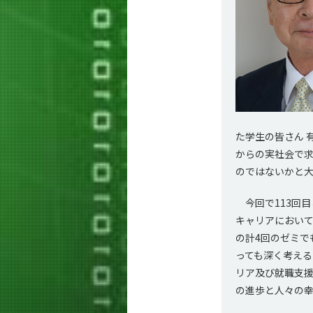
た学生の皆さん 
からの実社会で求
のではないかと
今回で113回
キャリアにおい
の計4回のゼミで
っても深く考え
リア及び就職支援
の進歩と人々の