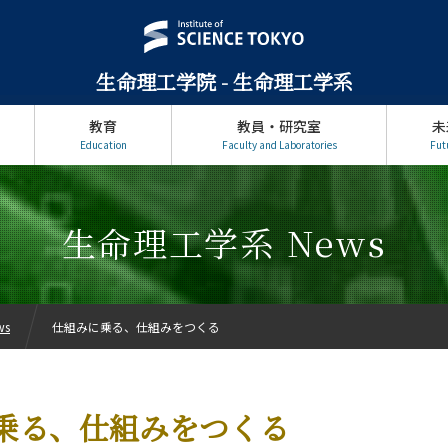
生命理工学院 - 生命理工学系
教育
教員・研究室
未
Education
Faculty and Laboratories
Fut
生命理工学系 News
ws
仕組みに乗る、仕組みをつくる
乗る、仕組みをつくる