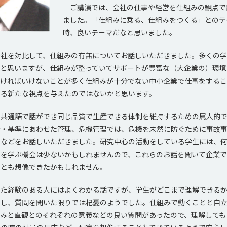
ご講演では、会社の仕事や経営を仕組みの観点で
ました。「仕組みに乗る、仕組みをつくる」とのテ
時、良いテーマだなと思いました。
社を対比して、仕組みの有無についてお話しいただきました。多くの学
ると思いますが、仕組みが整っていてサポートが豊富な（大企業の）環境
なければいけないことが多く仕組みが十分でない中小企業で仕事をするこ
する新たな視点を与えたのではないかと思います。
共通語で話ができ同じ品質で生産できる体制を維持するための属人的で
令・基準にあわせた管理、危機管理では、危機を未然に防ぐために事故
となどをお話しいただきました。研究中心の活動をしている学生には、
とを学ぶ機会は少ないかもしれませんので、これらのお話を聞いて企業
りとも想像できたかもしれません。
た経験のある人にはよくわかる話ですが、学生がどこまで理解できるか
かし、質問を聞いた限りでは杞憂のようでした。仕組みで動くことと自
組みと直観とのそれぞれの意義などの良い質問があったので、理解しても