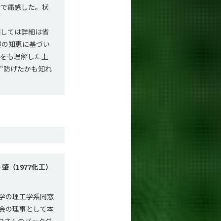
発で痛感した。状
しては詳細は省
達の知恵に基づい
背景をも理解した上
“防げたかも知れ
 肇（1977化工）
学の理工学系同窓
会の理事として本
口さんのバックグ