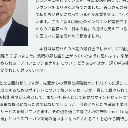
ラウンドをより深く理解できました。谷口さんの会社
で私たちが世話になっている外食産業を支え、ひい
います。さらに言えば最近のインバウンド需要で注
からのお客様への「日本の食」の提供も支えている
に面白いお話を聞かせて頂きました。
本日は蔵前ゼミの今期の最終会でしたが、4回通
有難うございました。質問の部も盛り上がっていたように思います。卒
められる「プロフェッショナル」について どうあるべきか、深く学ぶ
大変うれしく思っています。
目となる蔵前ゼミですが、先輩からの貴重な経験談やアドバイスを通じて
て成功するためのポイントについて熱いメッセージが一貫して届けられ
も技術者や研究者として、また一社会人として必要なマインドセットに
る貴重な機会になったのではないでしょうか。今後とも私たち蔵前工業会
サービスを続けていきます。その辺を通じて皆さんが将来Science Tok
幸福」というスローガン実現の担い手になってくれることを心から期待し