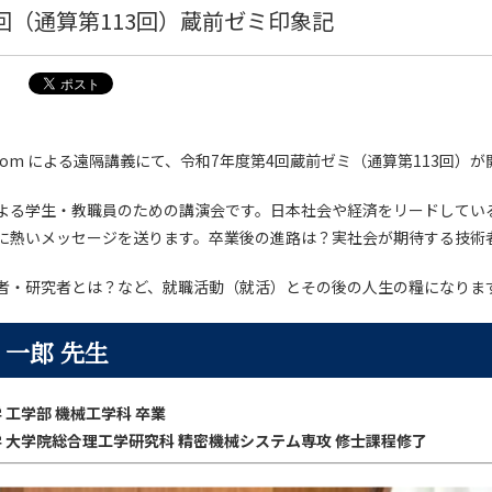
回（通算第113回）蔵前ゼミ印象記
、Zoom による遠隔講義にて、令和7年度第4回蔵前ゼミ（通算第113回）
よる学生・教職員のための講演会です。日本社会や経済をリードしてい
に熱いメッセージを送ります。卒業後の進路は？実社会が期待する技術
者・研究者とは？など、就職活動（就活）とその後の人生の糧になりま
 一郎 先生
学 工学部 機械工学科 卒業
大学 大学院総合理工学研究科 精密機械システム専攻 修士課程修了