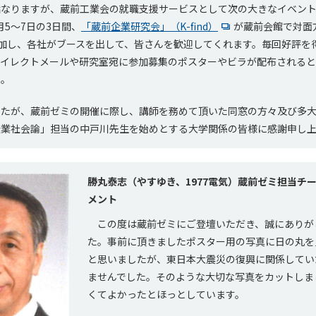
なりますが、蔵前工業会の就職支援サービスとして次の大きなイベント
1月5～7日の3日間、
「蔵前企業研究会」（K-find）
が蔵前会館で対面
参加し、各社がブースを出して、皆さんを歓迎してくれます。毎回好評を
ダイレクトメールや研究室宛に参加募集のポスターやビラが配布されると
い。
たが、蔵前ゼミの開催に際し、講師を務めて頂いた同窓の方々及び多大
企業社会論」担当の中戸川先生を始めとする大学関係の皆様に感謝申し
勝丸泰志（やすゆき、1977電気）蔵前ゼミ担当チ
メント
この度は蔵前ゼミにご登壇いただき、誠にありが
た。事前に頂きましたポスター用の写真に日の丸を
と思いましたが、東日本大震災の復興に関係してい
ませんでした。そのような大切な写真をカットしま
くてよかったとほっとしています。