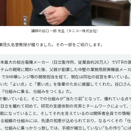
講師の谷口 一郎 先生（タニコー株式会社）
瀬茂久名誉教授が綴りました。その一部をご紹介します。
最大の総合電機メーカー（日立製作所、従業員約26万人）でVTRの
ステムの開発に関わった後、父親が創業した中堅の業務用厨房機器メー
弱）でIH中華レンジ等の開発担当を経て、現在は同社の経営を率いている
づいた「よい点」と「悪い点」を後輩のために披露してくれた。谷口さ
の『仕組みに乗る、仕組みをつくる』だ。
働いていると、そこでの仕組みが“当たり前”となって、優れている点
も日立を離れて初めて、研究の支援体制の充実とチームワークによって、
可能になっていること、そしてそれを支えているのは関係者全員での情報
ある組織の仕組みには、先達の知恵が込められており、なるべくその「
、仕組みに乗っかりっ放しでは、手順が確立していない“もの作り”に