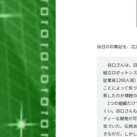
当日の印象記を、広
谷口さんは、日本
組立ロボットシ
従業員1200人
ことによって気
表したのが標題
1つの組織だけで
くい。谷口さん
ディーな開発が
気づいた。伝統
きなのだ。しかし