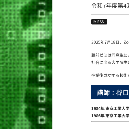
教育
令和7年度第4
教員・研究室
RSS
未来
入学案内
2025年7月18日
生命理工学系 News
蔵前ゼミは同窓生に
News 一覧
社会に出る大学院生
カテゴリ別
卒業後成功する技術
課程別
月別
講師：谷口
イベントカレンダー
1984年 東京工業大
1986年 東京工業