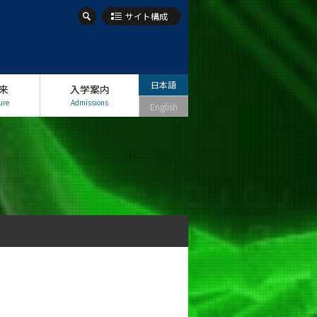
サイト構成
日本語
来
入学案内
ure
Admissions
English