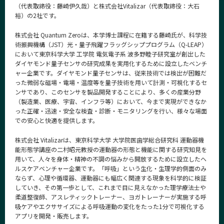
（代表取締役：藤崎伊久哉）と株式会社Vitalizar（代表取締役：大石
CLOSE
裕）の2社です。
株式会社 Quantum Zeroは、本学博士課程に在籍する藤崎氏が、科学技
術振興機構（JST）光・量子飛躍フラッグシッププログラム（Q-LEAP）
において東京科学大学 工学院 電気電子系 波多野睦子研究室が創出した
ダイヤモンド量子センサの研究成果を実用化するために設立したベンチ
ャー企業です。ダイヤモンド量子センサは、従来技術では検出が困難だ
った微弱な磁場・電場・温度等を量子技術を用いて計測・可視化するセ
ンサであり、このセンサを製品開発することにより、多くの産業分野
（製造業、医療、宇宙、インフラ等）において、今まで実現ができなか
った正確・迅速・安全な検査・診断・モニタリングを行い、様々な場面
での安心と快適を提供します。
株式会社 Vitalizarは、東京科学大学 大学院医歯学総合研究科 運動器機
能形態学講座の二村昭元教授の運動器の形態と機能に関する研究知見を
用いて、人々を身体・精神の不調の悩みから開放するために設立したヘ
ルスケアベンチャー企業です。「呼吸」という生化・生理学的側面のみ
ならず、心理や循環器、運動器にも幅広く関連する現象を科学的に検証
していき、その第一歩として、これまで目に見えなかった理学療法士や
柔道整復師、アスレティックトレーナー、ヨガトレーナーが実施する呼
吸ケアやエクササイズによる呼吸運動の変化をたった1分で可視化する
アプリを開発・販売します。