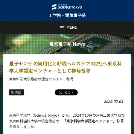
工学院 - 電気電子系
日本語
English
MENU
トップページ
Top Page
電気電子系 News
電気電子系について
About Us
量子センサの実用化と呼吸ヘルスケアの2社へ東京科
教育
学大学認定ベンチャーとして称号授与
Education
東京科学大学最初の認定ベンチャー称号
教員・研究室
Faculty and Laboratories
RSS
未来
2025.02.03
Future
東京科学大学（Science Tokyo） から、2024年10月の東京工業大学及び
入学案内
東京医科歯科大学の統合後初めて「
東京科学大学認定ベンチャー
」称号
Admissions
を授与しました。
電気電子系 News