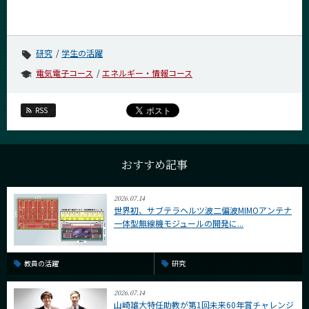
研究
学生の活躍
電気電子コース
エネルギー・情報コース
RSS
おすすめ記事
2026.07.14
世界初、サブテラヘルツ波二偏波MIMOアンテナ
一体型無線機モジュールの開発に...
教員の活躍
研究
2026.07.14
山崎雄大特任助教が第1回未来60年賞チャレンジ