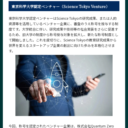
News
東京科学大学認定ベンチャー（Science Tokyo Venture）
News 一覧
東京科学大学認定ベンチャーはScience Tokyoの研究成果、または人的
資源等を活用しているベンチャー企業に、審査のうえ称号を授与する制
カテゴリ別
度です。大学統合に伴い、研究成果や技術等の社会実装をさらに促進す
るため、旧大学の制度から称号授与対象を拡大し、新たな称号制度とし
課程別
て開始しました。これを皮切りに、Science Tokyoの教育研究成果から
世界を変えるスタートアップ企業の創出に向けた歩みを本格化させま
月別
す。
イベントカレンダー
Event Calendar
サイト構成
学内向け情報
系詳細情報
今回、称号を認定されたベンチャー企業は、株式会社Quantum Zero