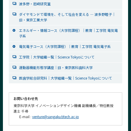
波多野・岩﨑研究室
ダイヤモンドで環境を、そして社会を変える — 波多野睦子｜
旧・東京工業大学
エネルギー・情報コース（大学院課程）｜教育｜工学院 電気電
子系
電気電子コース（大学院課程）｜教育｜工学院 電気電子系
工学院｜大学組織一覧｜Science Tokyoについて
運動器機能形態学講座｜旧・東京医科歯科大学
医歯学総合研究科｜大学組織一覧｜Science Tokyoについて
お問い合わせ先
東京科学大学 イノベーションデザイン機構 副機構長／特任教授
進士 千尋
E-mail :
venture@sangaku.titech.ac.jp