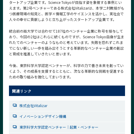
タートアップ企業です。Science Tokyoが目指す姿を象徴する事例とい
えます。第2号ベンチャーである株式会社Vitalizarは、本学二村教授がも
つ医療現場の知見と、医学×情報工学のサイエンスを活かし、実社会で
人々の幸せに貢献しようと立ち上がったスタートアップ企業です。
統合前の両大学では合わせて187社のベンチャー企業に称号を授与して
おり、今回の2社はこれらに続くものですが、Science Tokyo自身が生ま
れたてのベンチャーのようなものと考えています。失敗を恐れずこれま
でにない新しい一歩を踏み出そうとする革新的なベンチャー企業の創出
と育成を推進していきたいと思います。
今後、東京科学大学認定ベンチャーが、科学の力で善き未来を創ってい
くよう、その成長を支援するとともに、次なる革新的な挑戦を促進する
ための取り組みを強化してまいります。
関連リンク
株式会社Vitalizar
イノベーションデザイン機構
東京科学大学認定ベンチャー｜起業・ベンチャー