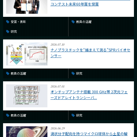
コンテスト未来60年賞を受賞
受賞・表彰
教員の活躍
研究
2026.07.10
ナノプラスチックを“捕まえて測る”SPRバイオセ
ンサー
教員の活躍
研究
2026.07.01
オンチップアンテナ搭載 300 GHz帯 2次元フェ
ーズドアレイトランシーバ...
教員の活躍
研究
2026.06.29
渦状分子配向を持つマイクロ球体から土星の輪