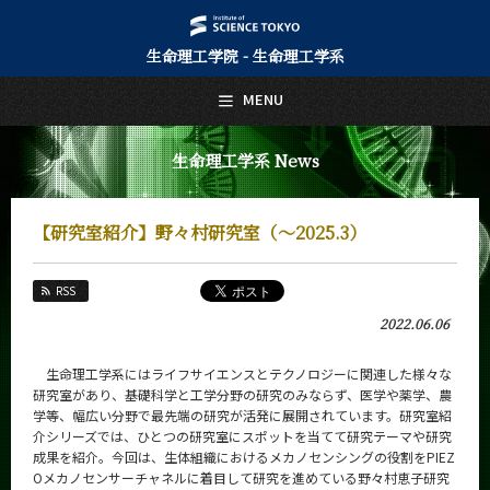
生命理工学院 - 生命理工学系
日本語
English
MENU
トップページ
Top Page
生命理工学系 News
生命理工学系について
About Us
【研究室紹介】野々村研究室（～2025.3）
教育
Education
RSS
教員・研究室
2022.06.06
Faculty and Laboratories
未来
生命理工学系にはライフサイエンスとテクノロジーに関連した様々な
Future
研究室があり、基礎科学と工学分野の研究のみならず、医学や薬学、農
学等、幅広い分野で最先端の研究が活発に展開されています。研究室紹
入学案内
介シリーズでは、ひとつの研究室にスポットを当てて研究テーマや研究
Admissions
成果を紹介。今回は、生体組織におけるメカノセンシングの役割をPIEZ
Oメカノセンサーチャネルに着目して研究を進めている野々村恵子研究
生命理工学系 News