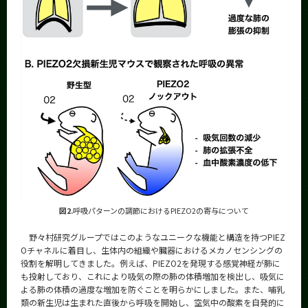
図2.
呼吸パターンの調節におけるPIEZO2の寄与について
野々村研究グループではこのようなユニークな機能と構造を持つPIEZ
Oチャネルに着目し、生体内の組織や臓器におけるメカノセンシングの
役割を解明してきました。例えば、PIEZO2を発現する感覚神経が肺に
も投射しており、これにより吸気の際の肺の体積増加を検出し、吸気に
よる肺の体積の過度な増加を防ぐことを明らかにしました。また、哺乳
類の新生児は生まれた直後から呼吸を開始し、空気中の酸素を自発的に