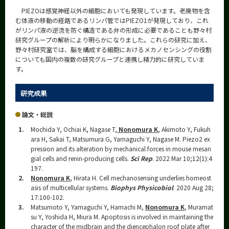
PIEZOは感覚神経以外の細胞においても発現しています。老廃物を含
む体液の移動の経路であるリンパ管ではPIEZO1が発現しており、これ
がリンパ液の逆流を防ぐ構造である弁の形成に必要であることも野々村
研究グループの解析により明らかになりました。これらの研究に加え、
野々村研究室では、脳を構成する細胞におけるメカノセンシングの役割
についても国内の複数の研究グループと連携し精力的に研究していま
す。
研究成果
論文・総説
1.
Mochida Y, Ochiai K, Nagase T,
Nonomura K
, Akimoto Y, Fukuh
ara H, Sakai T, Matsumura G, Yamaguchi Y, Nagase M. Piezo2 ex
pression and its alteration by mechanical forces in mouse mesan
gial cells and renin-producing cells.
Sci Rep
. 2022 Mar 10;12(1):4
197.
2.
Nonomura K
, Hirata H. Cell mechanosensing underlies homeost
asis of multicellular systems.
Biophys Physicobiol
. 2020 Aug 28;
17:100-102.
3.
Matsumoto Y, Yamaguchi Y, Hamachi M,
Nonomura K
, Muramat
su Y, Yoshida H, Miura M. Apoptosis is involved in maintaining the
character of the midbrain and the diencephalon roof plate after