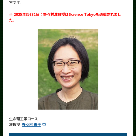
室です。
News
※ 2025年3月31日：野々村准教授はScience Tokyoを退職されまし
News 一覧
た。
カテゴリ別
課程別
月別
イベントカレンダー
Event Calendar
サイト構成
学内向け情報
生命理工学コース
系詳細情報
准教授
野々村 恵子