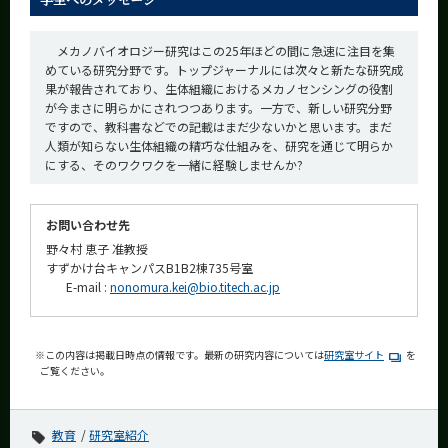
メカノバイオロジー研究はこの25年ほどの間に急速に注目を集
めている研究分野です。トップジャーナルには次々と新たな研究成
果が報告されており、生体組織におけるメカノセンシングの役割
が今まさに明らかにされつつあります。一方で、新しい研究分野
ですので、教科書などでの記載はまだ少ないかと思います。まだ
人類が知らない生体組織の精巧な仕組みを、研究を通じて明らか
にする、そのワクワクを一緒に経験しませんか?
お問い合わせ先
野々村 恵子 准教授
すずかけ台キャンパスB1B2棟735号室
E-mail :
nonomura.kei@bio.titech.ac.jp
※この内容は掲載日時点の情報です。最新の研究内容については
研究室サイト
を
ご覧ください。
教育
研究室紹介