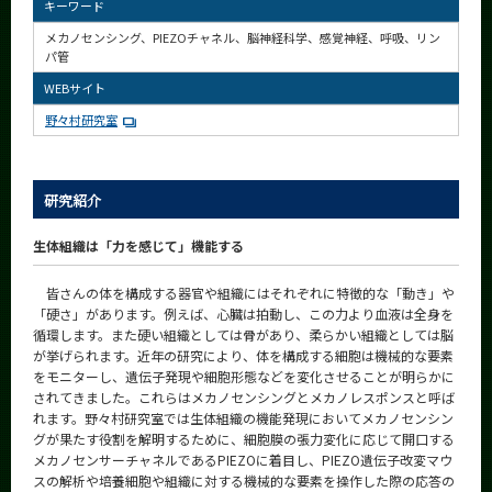
キーワード
CLOSE
メカノセンシング、PIEZOチャネル、脳神経科学、感覚神経、呼吸、リン
パ管
WEBサイト
野々村研究室
研究紹介
生体組織は「力を感じて」機能する
皆さんの体を構成する器官や組織にはそれぞれに特徴的な「動き」や
「硬さ」があります。例えば、心臓は拍動し、この力より血液は全身を
循環します。また硬い組織としては骨があり、柔らかい組織としては脳
が挙げられます。近年の研究により、体を構成する細胞は機械的な要素
をモニターし、遺伝子発現や細胞形態などを変化させることが明らかに
されてきました。これらはメカノセンシングとメカノレスポンスと呼ば
れます。野々村研究室では生体組織の機能発現においてメカノセンシン
グが果たす役割を解明するために、細胞膜の張力変化に応じて開口する
メカノセンサーチャネルであるPIEZOに着目し、PIEZO遺伝子改変マウ
スの解析や培養細胞や組織に対する機械的な要素を操作した際の応答の