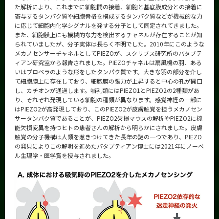
た解析により、これまでに細胞間の接着、細胞と基底膜成分との接着に
寄与するタンパク質や細胞骨格を構成するタンパク質などが機械的な力
に応じて細胞内化学シグナルを発する分子として同定されてきました。
また、細胞膜上にも機械的な力を検出するチャネルが存在することが知
られていましたが、分子実体は長らく不明でした。2010年にこのような
メカノセンサーチャネルとしてPIEZOが、スクリプス研究所のパタプテ
ィアン研究室から報告されました。PIEZOチャネルは扇風機の羽、ある
いはプロペラのような形をしたタンパク質です。大きな羽の部分を介し
て細胞膜上に存在しており、細胞膜の張力が上昇すると中心の孔が開口
し、カチオンが通過します。哺乳類にはPIEZO1とPIEZO2の2種類があ
り、それぞれ発現している細胞の種類が異なります。感覚神経の一部に
はPIEZO2が高発現しており、このPIEZO2が皮膚触覚を担うメカノセン
サータンパク質であることが、PIEZO2欠損マウスの解析やPIEZO2に機
能欠損変異を持つヒトの患者さんの解析から明らかにされました。皮膚
触覚の分子機構は人類を惹きつけてきた長年の謎の一つであり、PIEZO
の発見によりこの解明を進めたパタプティアン博士には2021年にノーベ
ル生理学・医学賞を授与されました。