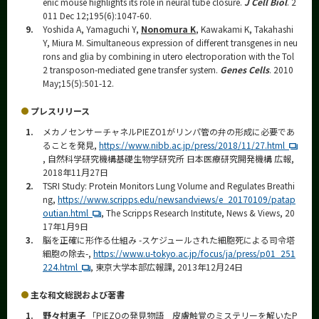
enic mouse highlights its role in neural tube closure.
J Cell Biol
. 2
011 Dec 12;195(6):1047-60.
9.
Yoshida A, Yamaguchi Y,
Nonomura K
, Kawakami K, Takahashi
Y, Miura M. Simultaneous expression of different transgenes in neu
rons and glia by combining in utero electroporation with the Tol
2 transposon-mediated gene transfer system.
Genes Cells
. 2010
May;15(5):501-12.
プレスリリース
1.
メカノセンサーチャネルPIEZO1がリンパ管の弁の形成に必要であ
ることを発見,
https://www.nibb.ac.jp/press/2018/11/27.html
, 自然科学研究機構基礎生物学研究所 日本医療研究開発機構 広報,
2018年11月27日
2.
TSRI Study: Protein Monitors Lung Volume and Regulates Breathi
ng,
https://www.scripps.edu/newsandviews/e_20170109/patap
outian.html
, The Scripps Research Institute, News & Views, 20
17年1月9日
3.
脳を正確に形作る仕組み -スケジュールされた細胞死による司令塔
細胞の除去-,
https://www.u-tokyo.ac.jp/focus/ja/press/p01_251
224.html
, 東京大学本部広報課, 2013年12月24日
主な和文総説および著書
1.
野々村恵子
「PIEZOの発見物語 皮膚触覚のミステリーを解いたP