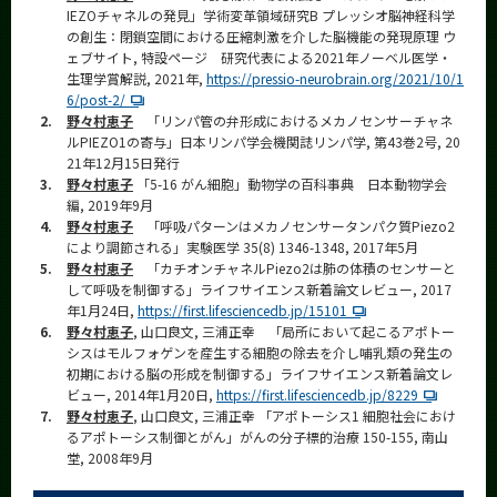
IEZOチャネルの発見」学術変革領域研究B プレッシオ脳神経科学
の創生：閉鎖空間における圧縮刺激を介した脳機能の発現原理 ウ
ェブサイト, 特設ページ 研究代表による2021年ノーベル医学・
生理学賞解説, 2021年,
https://pressio-neurobrain.org/2021/10/1
6/post-2/
2.
野々村恵子
「リンパ管の弁形成におけるメカノセンサーチャネ
ルPIEZO1の寄与」日本リンパ学会機関誌リンパ学, 第43巻2号, 20
21年12月15日発行
3.
野々村恵子
「5-16 がん細胞」動物学の百科事典 日本動物学会
編, 2019年9月
4.
野々村恵子
「呼吸パターンはメカノセンサータンパク質Piezo2
により調節される」実験医学 35(8) 1346-1348, 2017年5月
5.
野々村恵子
「カチオンチャネルPiezo2は肺の体積のセンサーと
して呼吸を制御する」ライフサイエンス新着論文レビュー, 2017
年1月24日,
https://first.lifesciencedb.jp/15101
6.
野々村恵子
, 山口良文, 三浦正幸 「局所において起こるアポトー
シスはモルフォゲンを産生する細胞の除去を介し哺乳類の発生の
初期における脳の形成を制御する」ライフサイエンス新着論文レ
ビュー, 2014年1月20日,
https://first.lifesciencedb.jp/8229
7.
野々村恵子
, 山口良文, 三浦正幸 「アポトーシス1 細胞社会におけ
るアポトーシス制御とがん」がんの分子標的治療 150-155, 南山
堂, 2008年9月