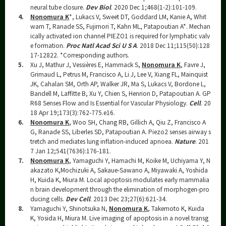
neural tube closure.
Dev Biol
. 2020 Dec 1;468(1-2):101-109.
4.
Nonomura K
*, Lukacs V, Sweet DT, Goddard LM, Kanie A, Whit
wam T, Ranade SS, Fujimori T, Kahn ML, Patapoutian A*. Mechan
ically activated ion channel PIEZO1 is required for lymphatic valv
e formation.
Proc Natl Acad Sci U S A
. 2018 Dec 11;115(50):128
17-12822. *Corresponding authors.
5.
Xu J, Mathur J, Vessières E, Hammack S,
Nonomura K
, Favre J,
Grimaud L, Petrus M, Francisco A, Li J, Lee V, Xiang FL, Mainquist
JK, Cahalan SM, Orth AP, Walker JR, Ma S, Lukacs V, Bordone L,
Bandell M, Laffitte B, Xu Y, Chien S, Henrion D, Patapoutian A. GP
R68 Senses Flow and Is Essential for Vascular Physiology.
Cell
. 20
18 Apr 19;173(3):762-775.e16.
6.
Nonomura K
, Woo SH, Chang RB, Gillich A, Qiu Z, Francisco A
G, Ranade SS, Liberles SD, Patapoutian A. Piezo2 senses airway s
tretch and mediates lung inflation-induced apnoea.
Nature
. 201
7 Jan 12;541(7636):176-181.
7.
Nonomura K
, Yamaguchi Y, Hamachi M, Koike M, Uchiyama Y, N
akazato K,Mochizuki A, Sakaue-Sawano A, Miyawaki A, Yoshida
H, Kuida K, Miura M. Local apoptosis modulates early mammalia
n brain development through the elimination of morphogen-pro
ducing cells.
Dev Cell
. 2013 Dec 23;27(6):621-34.
8.
Yamaguchi Y, Shinotsuka N,
Nonomura K
, Takemoto K, Kuida
K, Yosida H, Miura M. Live imaging of apoptosis in a novel transg