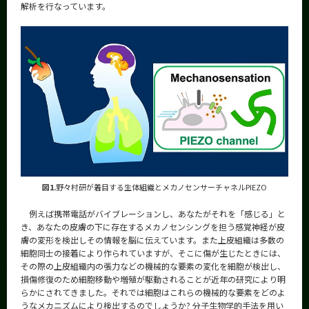
解析を行なっています。
図1.
野々村研が着目する生体組織とメカノセンサーチャネルPIEZO
例えば携帯電話がバイブレーションし、あなたがそれを「感じる」と
き、あなたの皮膚の下に存在するメカノセンシングを担う感覚神経が皮
膚の変形を検出しその情報を脳に伝えています。また上皮組織は多数の
細胞同士の接着により作られていますが、そこに傷が生じたときには、
その際の上皮組織内の張力などの機械的な要素の変化を細胞が検出し、
損傷修復のため細胞移動や増殖が駆動されることが近年の研究により明
らかにされてきました。それでは細胞はこれらの機械的な要素をどのよ
うなメカニズムにより検出するのでしょうか? 分子生物学的手法を用い