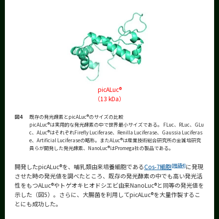
picALuc®
（13 kDa）
図4
既存の発光酵素とpicALuc®のサイズの比較
picALuc®は実用的な発光酵素の中で世界最小サイズである。 FLuc、RLuc、GLu
c、ALuc®はそれぞれFirefly Luciferase、Renilla Luciferase、Gaussia Luciferas
e、Artificial Luciferaseの略称。またALuc®は産業技術総合研究所の金誠培研究
員らが開発した発光酵素、NanoLuc®はPromega社の製品である。
[用語4]
開発したpicALuc®を、哺乳類由来培養細胞である
Cos-7細胞
に発現
させた時の発光値を調べたところ、既存の発光酵素の中でも高い発光活
性をもつALuc®やトゲオキヒオドシエビ由来NanoLuc®と同等の発光値を
示した（図5）。さらに、大腸菌を利用してpicALuc®を大量作製するこ
とにも成功した。