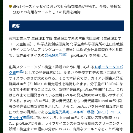
News
BRETベースアッセイにおいても有効な結果が得られ、今後、多様な
分野での有用なツールとしての利用を期待
News 一覧
概要
カテゴリ別
課程別
東京工業大学 生命理工学院 生命理工学系の古田忠臣助教（生命理工学
コース主担当）、科学技術創成研究院 化学生命科学研究所の上田宏教授
月別
（ライフエンジニアリングコース主担当）は株式会社島津製作所と共同
[用語1]
で、世界最小サイズの
発光酵素
「picALuc®」を開発した。
イベントカレンダー
Event Calendar
創薬スクリーニング・検査・診断のために用いられる
レポータータンパ
[用語2]
ク質
としての発光酵素には、明るさや熱安定性等の高さに加えて、
サイズの小ささが求められる。そこで本研究では、カイアシ類由来発光
酵素ALuc®（21 kDa）の発光活性を維持したまま、分子量が13 kDaにな
るまで小型化することにより、新規発光酵素picALuc®を開発した。これ
サイト構成
はこれまでに開発されている実用レベルの発光酵素の中で最小のサイズ
である。またpicALuc®は、高い発光活性をもつ発光酵素NanoLuc®と同
学内向け情報
等の発光値と熱安定性を示した。さらに、picALuc®を分子間相互作用検
出のための汎用法である
生物発光共鳴エネルギー移動（BRET）ベース
[用語3]
アッセイ
に用いたところ、NanoLuc®よりも高い応答が観察され
系詳細情報
た。picALuc®は今後、ライフサイエンス分野から創薬スクリーニング・
診断・検査までの幅広い分野において、有用なツールとなることが期待