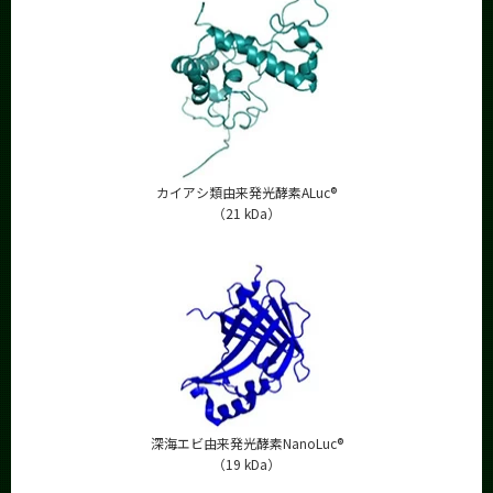
カイアシ類由来発光酵素ALuc®
（21 kDa）
深海エビ由来発光酵素NanoLuc®
（19 kDa）