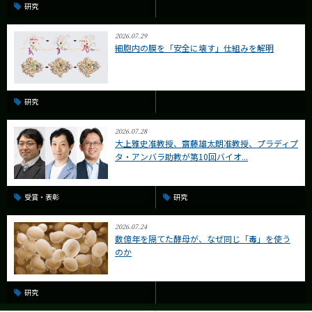
研究
2026.07.29
細胞内の膜を「安全に壊す」仕組みを解明
研究
2026.07.28
大上雅史准教授、齋藤雄太朗准教授、プラディプ
タ・アンバラ助教が第10回バイオ...
受賞・表彰
研究
2026.07.24
数億年を隔てた酵母が、なぜ同じ「毒」を使う
のか
研究