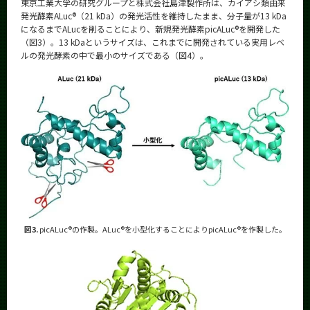
東京工業大学の研究グループと株式会社島津製作所は、カイアシ類由来
発光酵素ALuc®（21 kDa）の発光活性を維持したまま、分子量が13 kDa
になるまでALucを削ることにより、新規発光酵素picALuc®を開発した
（図3）。13 kDaというサイズは、これまでに開発されている実用レベ
ルの発光酵素の中で最小のサイズである（図4）。
図3.
picALuc®の作製。ALuc®を小型化することによりpicALuc®を作製した。