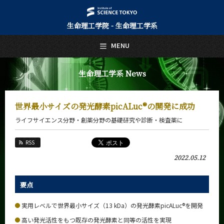
生命理工学院 - 生命理工学系
日本語
English
MENU
トップページ
Top Page
生命理工学系 News
生命理工学系について
About Us
世界最小サイズの発光酵素picALuc®の開発に成功
教育
ライフサイエンス分野・創薬分野の基礎研究や診断・検査薬に
Education
教員・研究室
RSS
Faculty and Laboratories
2022.05.12
未来
Future
要点
入学案内
Admissions
実用レベルで世界最小サイズ（13 kDa）の発光酵素picALuc®を開発
高い発光活性をもつ既存の発光酵素と同等の活性を実現
生命理工学系 News