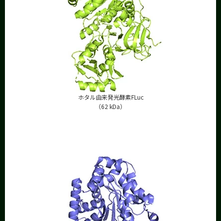
ホタル由来発光酵素FLuc
（62 kDa）