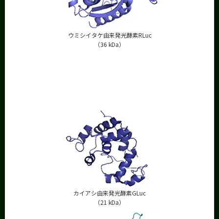
ウミシイタケ由来発光酵素RLuc
（36 kDa）
カイアシ由来発光酵素GLuc
（21 kDa）