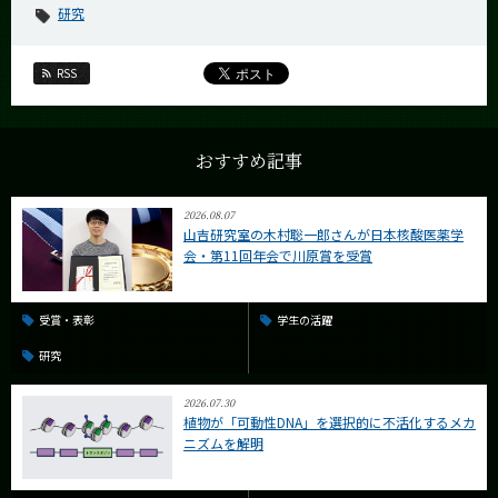
研究
RSS
おすすめ記事
2026.08.07
山吉研究室の木村聡一郎さんが日本核酸医薬学
会・第11回年会で川原賞を受賞
受賞・表彰
学生の活躍
研究
2026.07.30
植物が「可動性DNA」を選択的に不活化するメカ
ニズムを解明