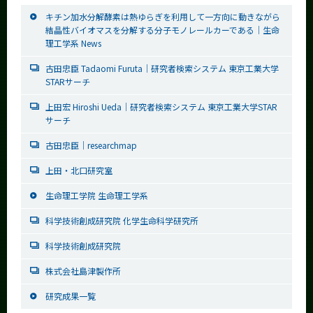
キチン加水分解酵素は熱ゆらぎを利用して一方向に動きながら
結晶性バイオマスを分解する分子モノレールカーである│生命
理工学系 News
古田忠臣 Tadaomi Furuta｜研究者検索システム 東京工業大学
STARサーチ
上田宏 Hiroshi Ueda｜研究者検索システム 東京工業大学STAR
サーチ
古田忠臣｜researchmap
上田・北口研究室
生命理工学院 生命理工学系
科学技術創成研究院 化学生命科学研究所
科学技術創成研究院
株式会社島津製作所
研究成果一覧