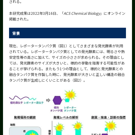
される。
CLOSE
本研究成果は2022年3月16日、「
ACS Chemical Biology
」にオンライン
掲載された。
背景
現在、レポータータンパク質（図1）としてさまざまな発光酵素が利用
されている。レポータータンパク質としての発光酵素には、明るさや熱
安定性等の高さに加えて、サイズの小ささが求められる。その理由とし
ては、発光酵素のサイズが大きいと、標的の挙動を阻害する可能性があ
ることが挙げられる。またもう1つの理由として、標的と発光酵素との
融合タンパク質を作製した時に、発光酵素が大きいと正しい構造の融合
タンパク質が生成しにくいことがある（図2）。