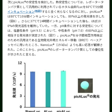
次にpicALuc®の安定性を検討した。熱安定性については、レポータータ
ンパク質として汎用的に利用されているホタル由来FLucを60℃で5分間
[用語5]
インキュベーション
すると全く光らなくなるのに対し、picALuc®
は80℃で10分間インキュベーションしても、80%以上の発光値を示した
（図6）。さらに37℃で24時間インキュベーションした後も、ほぼ10
0%の発光活性を維持していた。一方、pH条件に対する安定性について
は、塩基性条件（pH 9.5）において、中性条件（pH 7.0）の80%以上に
相当する発光値が測定された（図7）。picALuc®を分子間相互作用検出
のための汎用法である生物発光共鳴エネルギー移動（BRET）ベースア
ッセイに用いたところ、NanoLuc®（19 kDa）よりも高い応答が観察さ
れた。このことから、picALuc®のレポータータンパク質としての優位性
が示されたと言える。