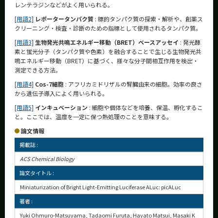
レンテラジンなどがよく用いられる。
[用語2]
レポータータンパク質
: 標的タンパク質の探索・解析や、創薬ス
クリーニング・検査・診断のための指標として使用されるタンパク質。
[用語3]
生物発光共鳴エネルギー移動（BRET）ベースアッセイ
: 発光酵
素と蛍光分子（タンパク質や色素）を融合することで生じる生物発光共
鳴エネルギー移動（BRET）に基づく、様々な分子間相互作用を検出・
測定できる方法。
[用語4]
Cos-7細胞
: アフリカミドリザルの腎臓由来の細胞。効率の良さ
から遺伝子導入によく用いられる。
[用語5]
インキュベーション
: 細胞や個体などを培養、保温、孵化するこ
と。ここでは、温度を一定に保つ熱処理のことを意味する。
論文情報
掲載誌 :
ACS Chemical Biology
論文タイトル :
Miniaturization of Bright Light-Emitting Luciferase ALuc: picALuc
著者 :
Yuki Ohmuro-Matsuyama, Tadaomi Furuta, Hayato Matsui, Masaki K