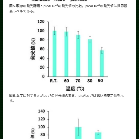
図5.
既存の発光酵素とpicALuc®の発光値の比較。picALuc®の発光値は世界最
高レベルである。
図6.
温度に対するpicALuc®の発光値の変化。picALuc®は高い熱安定性を示
す。