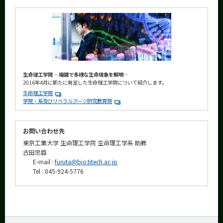
生命理工学院 ―複雑で多様な生命現象を解明―
2016年4月に新たに発足した生命理工学院について紹介します。
生命理工学院
学院・系及びリベラルアーツ研究教育院
お問い合わせ先
東京工業大学 生命理工学院 生命理工学系 助教
古田忠臣
E-mail :
furuta@bio.titech.ac.jp
Tel : 045-924-5776