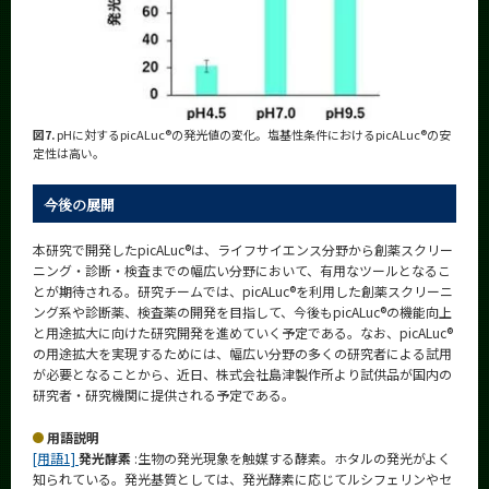
図7.
pHに対するpicALuc®の発光値の変化。塩基性条件におけるpicALuc®の安
定性は高い。
今後の展開
本研究で開発したpicALuc®は、ライフサイエンス分野から創薬スクリー
ニング・診断・検査までの幅広い分野において、有用なツールとなるこ
とが期待される。研究チームでは、picALuc®を利用した創薬スクリーニ
ング系や診断薬、検査薬の開発を目指して、今後もpicALuc®の機能向上
と用途拡大に向けた研究開発を進めていく予定である。なお、picALuc®
の用途拡大を実現するためには、幅広い分野の多くの研究者による試用
が必要となることから、近日、株式会社島津製作所より試供品が国内の
研究者・研究機関に提供される予定である。
用語説明
[用語1]
発光酵素
:生物の発光現象を触媒する酵素。ホタルの発光がよく
知られている。発光基質としては、発光酵素に応じてルシフェリンやセ