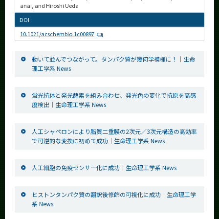
anai, and Hiroshi Ueda
DOI :
10.1021/acschembio.1c00897
動いて並んでつながって。タンパク質が幾何学模様に！│生命
理工学系 News
蛍光抗体と発光酵素を組み合わせ、発光色の変化で抗原を高感
度検出│生命理工学系 News
人工シャペロンにより脂質二重膜の2次元／3次元構造の高効率
で可逆的な変換に初めて成功│生命理工学系 News
人工細胞の免疫センサー化に成功│生命理工学系 News
ヒストンタンパク質の翻訳後修飾の可視化に成功│生命理工学
系 News