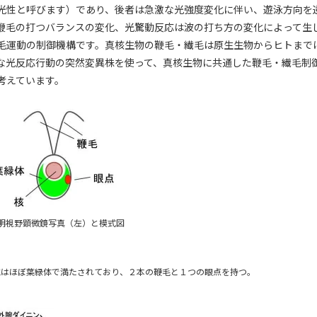
光性と呼びます）であり、後者は急激な光強度変化に伴い、遊泳方向を
鞭毛の打つバランスの変化、光驚動反応は波の打ち方の変化によって生
毛運動の制御機構です。真核生物の鞭毛・繊毛は原生生物からヒトまで
な光反応行動の突然変異株を使って、真核生物に共通した鞭毛・繊毛制
考えています。
明視野顕微鏡写真（左）と模式図
はほぼ葉緑体で満たされており、２本の鞭毛と１つの眼点を持つ。