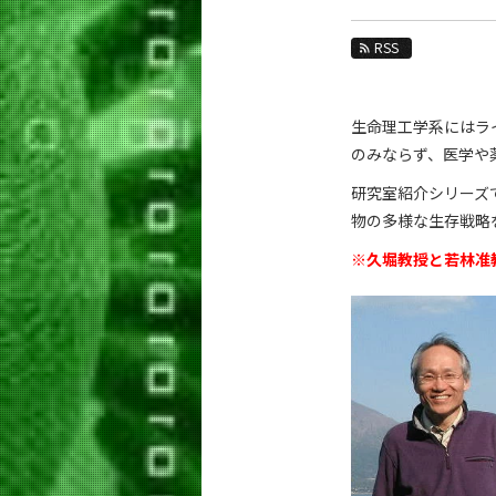
教育
RSS
教員・研究室
未来
生命理工学系にはラ
入学案内
のみならず、医学や
生命理工学系 News
研究室紹介シリーズ
物の多様な生存戦略
News 一覧
※久堀教授と若林准教
カテゴリ別
課程別
月別
イベントカレンダー