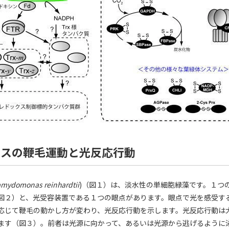
ナスの鞭毛運動と光反応行動
amydomonas reinhardtii
)（図１）は、淡水性の単細胞緑藻です。１つ
図２）と、光受容装置である１つの眼点があります。眼点で光を感受する
応じて鞭毛の動かし方が変わり、光反応行動を示します。光反応行動は
ます（図３）。前者は光源に向かって、あるいは光源から逃げるように