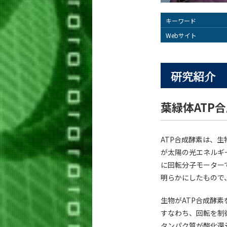
キーワード
Webサイト
研究紹介
葉緑体ATP
ATP合成酵素は、
が太陽の光エネルギ
に回転分子モーター
明らかにしたもので
生物がATP合成酵
すなわち、回転を制
タンパク質が酸化還