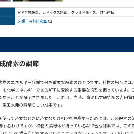
ATP合成酵素、レドックス制御、クラミドモナス、鞭毛運動
久堀・若林研究室
合成酵素の調節
生物界のエネルギー代謝で最も重要な酵素のひとつです。植物の場合には、
ーを化学エネルギーであるATPに変換する重要な役割を担っています。こ
であることが証明されました。これは、当時、資源化学研究所の吉田賢
、東工大発の素晴らしい成果です。
素を使って必要なときに必要なだけATPを生産するためには、この酵素の
御するわけですが、植物の葉緑体が持っているATP合成酵素では、この
元によって構造変化をするというユニークなシステムです。2018年に