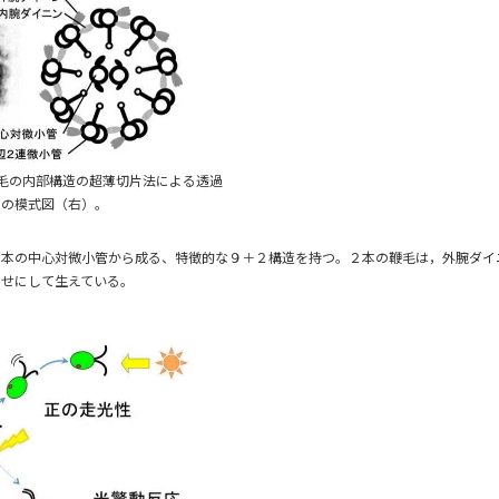
毛の内部構造の超薄切片法による透過
その模式図（右）。
本の中心対微小管から成る、特徴的な９＋２構造を持つ。２本の鞭毛は，外腕ダイ
わせにして生えている。