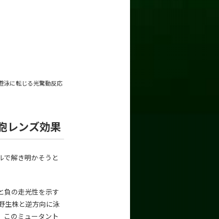
遊泳に転じる光驚動反応
胞レンズ効果
ルで解き明かそうと
と負の走光性を示す
利用して、野生株と逆方向に泳
)（図４）。このミュータント