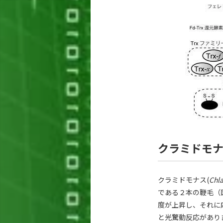
クラミドモ
クラミドモナス(
Chl
である２本の鞭毛（
度が上昇し、それに
と光驚動反応があり