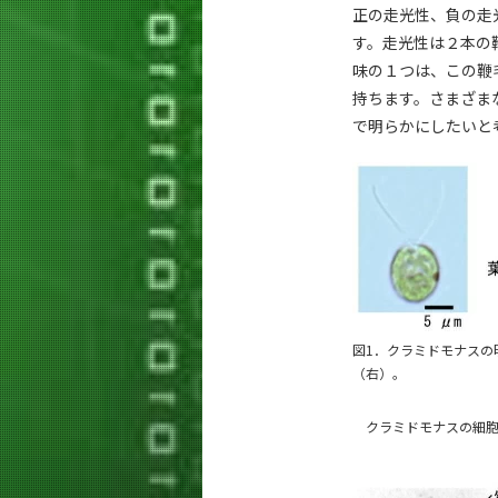
正の走光性、負の走
す。走光性は２本の
味の１つは、この鞭
持ちます。さまざま
で明らかにしたいと
図1．クラミドモナスの
（右）。
クラミドモナスの細胞