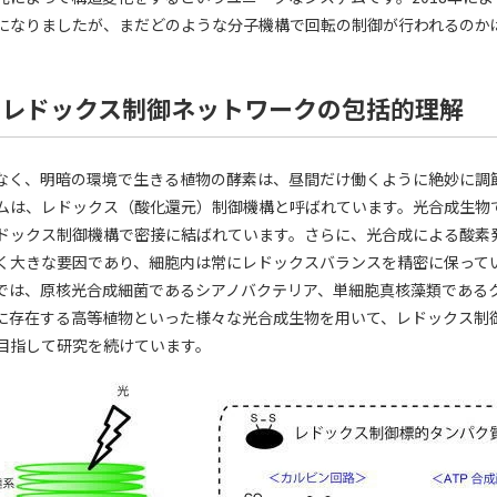
になりましたが、まだどのような分子機構で回転の制御が行われるのか
のレドックス制御ネットワークの包括的理解
でなく、明暗の環境で生きる植物の酵素は、昼間だけ働くように絶妙に調
ムは、レドックス（酸化還元）制御機構と呼ばれています。光合成生物
ドックス制御機構で密接に結ばれています。さらに、光合成による酸素
く大きな要因であり、細胞内は常にレドックスバランスを精密に保って
では、原核光合成細菌であるシアノバクテリア、単細胞真核藻類である
に存在する高等植物といった様々な光合成生物を用いて、レドックス制
目指して研究を続けています。