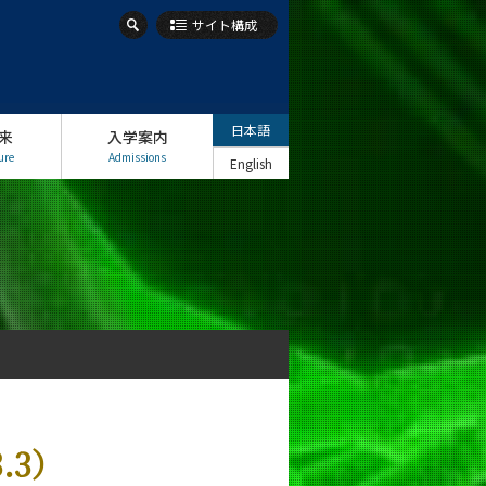
サイト構成
日本語
来
入学案内
ure
Admissions
English
.3）