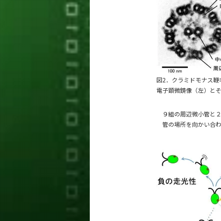
図2．クラミドモナス鞭
電子顕微鏡像（左）と
９組の周辺微小管と２
管の場所を向かい合