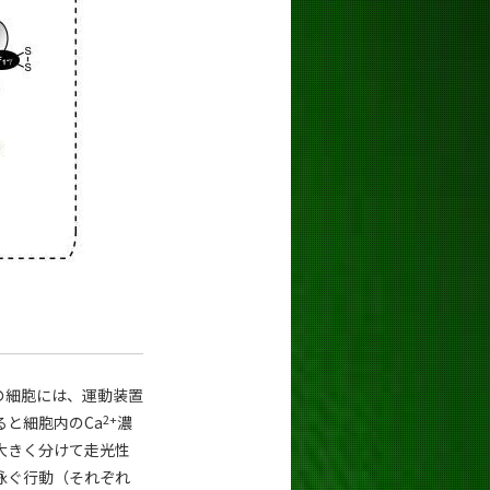
の細胞には、運動装置
2+
と細胞内のCa
濃
大きく分けて走光性
泳ぐ行動（それぞれ