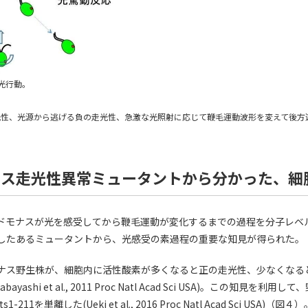
光行動。
性、光源から逃げる負の走光性、急激な光照射に応じて鞭毛運動波形を変えて後方
ナス走光性異常ミュータントから分かった、細
ドモナスが光を感受してから鞭毛運動が変化するまでの過程を分子レベ
したあるミュータントから、光感受の素過程の重要な知見が得られた。
ナス野生株が、細胞内に活性酸素が多くなると正の走光性、少なくなる
yashi et al., 2011 Proc Natl Acad Sci USA)。この知見を
211を単離した(Ueki et al., 2016 Proc Natl Acad Sci USA