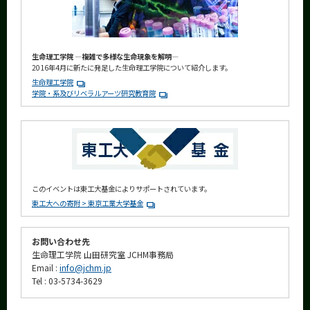
生命理工学院 ―複雑で多様な生命現象を解明―
2016年4月に新たに発足した生命理工学院について紹介します。
生命理工学院
学院・系及びリベラルアーツ研究教育院
このイベントは東工大基金によりサポートされています。
東工大への寄附 > 東京工業大学基金
お問い合わせ先
生命理工学院 山田研究室 JCHM事務局
Email :
info@jchm.jp
Tel : 03-5734-3629