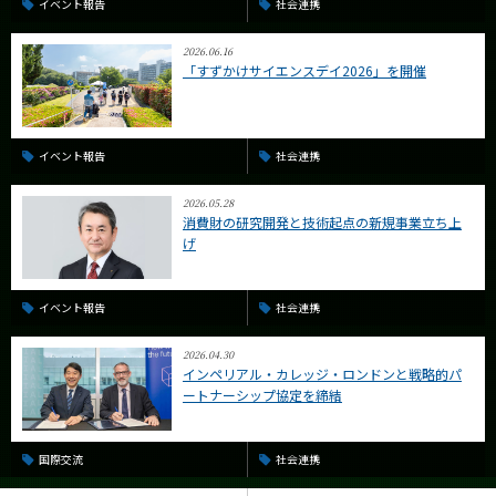
イベント報告
社会連携
2026.06.16
「すずかけサイエンスデイ2026」を開催
イベント報告
社会連携
2026.05.28
消費財の研究開発と技術起点の新規事業立ち上
げ
イベント報告
社会連携
2026.04.30
インペリアル・カレッジ・ロンドンと戦略的パ
ートナーシップ協定を締結
国際交流
社会連携