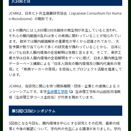
JCHMとは
News
JCHMは、日本ヒト共生菌叢研究協会（Japanese Consortium for Huma
News 一覧
n Microbiome）の略称です。
カテゴリ別
ヒトの腸内には 1,000種100兆個体の微生物が共生していると言われ、
それらの腸内細菌の乱れは多くの疾病に関わっていることが知られてい
課程別
ます。 欧米では腸内細菌解析の重要性が早くから認識されており、 大
型予算が割り当てられて多くの研究者が携わっていることから、 日本に
月別
おいても日本人腸内環境の全容解明は急務と言えます。 そこで、東京工
業大学は日本人腸内環境の全容解明をテーマに掲げ、 日本人腸内微生物
イベントカレンダー
データーベース構築による「日本人固有の腸内環境及び腸内代謝系の発
Event Calendar
見」と 「疾病マーカーの発見」を目指したプロジェクト活動を推進して
います。
JCHMは、当研究に関心を持つ関係機関・団体・企業との連携によるコ
ンソーシアムです。本学
生命理工学院
生命理工学系の山田拓司准教
サイト構成
授（生命理工学コース主担当）が代表を務めています。
学内向け情報
第5回JCHMシンポジウム
系詳細情報
5回目となる今回も、腸内環境を中心とする研究とその応用、最新の成
果と今後の展望について、学内外の先生による講演がありました。学内