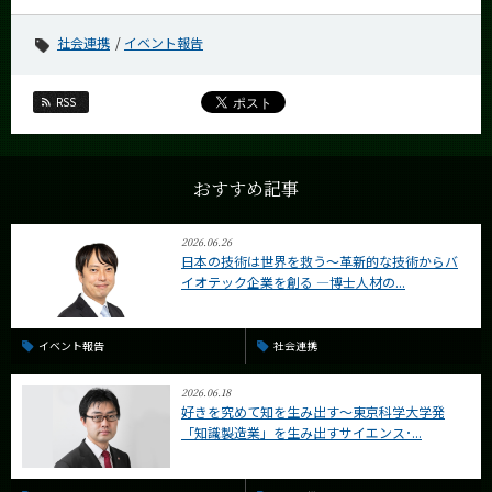
社会連携
イベント報告
RSS
おすすめ記事
2026.06.26
日本の技術は世界を救う〜革新的な技術からバ
イオテック企業を創る —博士人材の...
イベント報告
社会連携
2026.06.18
好きを究めて知を生み出す〜東京科学大学発
「知識製造業」を生み出すサイエンス･...