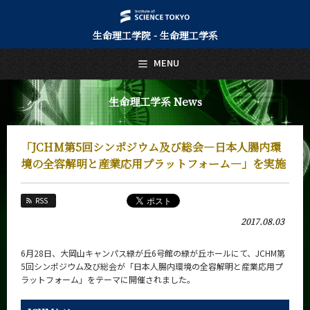
生命理工学院 - 生命理工学系
日本語
English
MENU
トップページ
Top Page
生命理工学系 News
生命理工学系について
About Us
「JCHM第5回シンポジウム及び総会―日本人腸内環
教育
境の全容解明と産業応用プラットフォーム―」を実施
Education
教員・研究室
RSS
Faculty and Laboratories
2017.08.03
未来
Future
6月28日、大岡山キャンパス緑が丘6号館の緑が丘ホールにて、JCHM第
5回シンポジウム及び総会が「日本人腸内環境の全容解明と産業応用プ
入学案内
ラットフォーム」をテーマに開催されました。
Admissions
生命理工学系 News