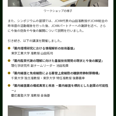
ワークショップの様子
また、シンポジウムの冒頭では、JCHM代表の山田准教授がJCHM総会の
昨年度の活動報告を行った後、JCHMパートナーへの謝辞を述べ、さら
に今後の抱負や今後の展開について説明を行いました。
引き続き、以下の講演を開催しました。
「腸内環境研究における情報解析の技術基盤」
東京工業大学 准教授 山田拓司
「腸内脂質代謝の理解に向けた基盤技術開発の現状と今後の展望」
理化学研究所 副チームリーダー 池田和貴
「腸内細菌と免疫細胞による腸管上皮細胞の糖鎖修飾制御機構」
千葉大学 独立准教授・東京大学 特任准教授 後藤義幸
「腸内細菌叢の構成異常と疾患 －腸内細菌を標的とした創薬の可能性
－」
慶応義塾大学 准教授 金倫基