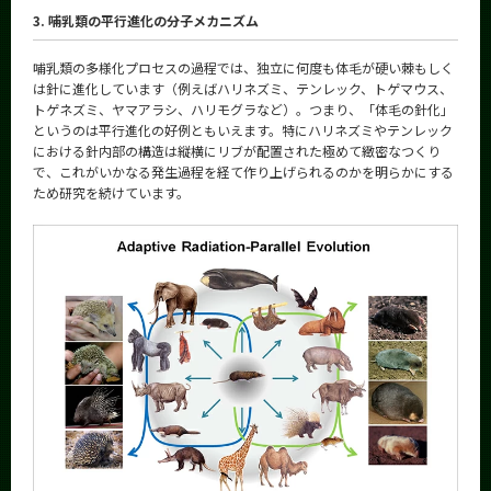
3. 哺乳類の平行進化の分子メカニズム
哺乳類の多様化プロセスの過程では、独立に何度も体毛が硬い棘もしく
は針に進化しています（例えばハリネズミ、テンレック、トゲマウス、
トゲネズミ、ヤマアラシ、ハリモグラなど）。つまり、「体毛の針化」
というのは平行進化の好例ともいえます。特にハリネズミやテンレック
における針内部の構造は縦横にリブが配置された極めて緻密なつくり
で、これがいかなる発生過程を経て作り上げられるのかを明らかにする
ため研究を続けています。