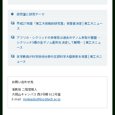
研究室と研究テーマ
平成27年度「東工大挑戦的研究賞」受賞者決定 | 東工大ニュー
ス
アフリカ・シクリッドの多様性は過去のゲノム多型が基盤 ―
シクリッド5種の全ゲノム配列を決定して解明― | 東工大ニュ
ース
本学教員が科学技術分野の文部科学大臣表彰を受賞 | 東工大ニ
ュース
お問い合わせ先
准教授 二階堂雅人
大岡山キャンパス 西3号館 612号室
E-mail :
mnikaido@bio.titech.ac.jp