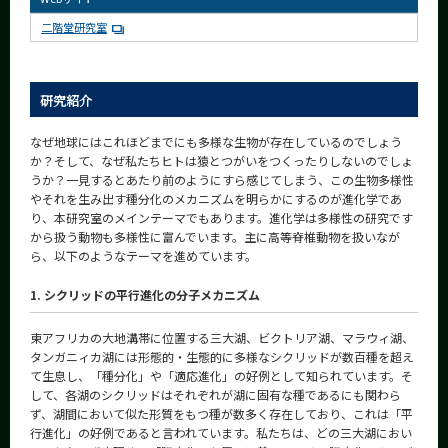
CLOSE
二階堂研究室
研究紹介
なぜ地球にはこれほどまでにも多様な生物が存在しているのでしょう
か？そして、なぜ私たちヒトは猿とつがいをつくったりしないのでしょ
うか？一見するとあたり前のようにすら感じてしまう、この生物多様性
やそれを生み出す種分化のメカニズムを明らかにするのが進化学であ
り、本研究室のメインテーマでもあります。進化学は多様性の研究です
から扱う動物も多様性に富んでいます。主に高等脊椎動物を扱いなが
ら、以下のようなテーマを進めています。
1. シクリッドの平行進化の分子メカニズム
東アフリカの大地溝帯に位置する三大湖、ビクトリア湖、マラウィ湖、
タンガニィカ湖には形態的・生態的に多様なシクリッドが数百種を超え
て生息し、「種分化」や「適応進化」の好例として知られています。そ
して、各湖のシクリッドはそれぞれが湖に固有な種であるにも関わら
ず、湖間において似た形質をもつ種が数多く存在しており、これは「平
行進化」の好例であると言われています。私たちは、どの三大湖におい