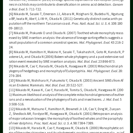
nes in cichlids may contribute to diversification in amino acid detection.
Genom
e Biol. Evol.
5: 711-722.
[6] Nikaido M, Sasaki T, Emerson JJ, Aibara M, Mzighani SI, Budeba YL, Ngatung
a BP, Iwata M, Abe Y, Li W-H, Okada N. (2011) Genetically distinct coelacanth po
pulation off the northern Tanzanian coast.
Proc. Natl. Acad. Sci. U. S. A.
108:180
09-18013.
[7] Nikaido M, Piskurek O and Okada N. (2007) Toothed whale monophyly reass
essed by SINE insertion analysis: the absence of lineage sorting effects suggests a
small population of a common ancestral species.
Mol. Phylogenet. Evol.
43:216-2
24.
[8] Nikaido M, Hamilton H, Makino H, Sasaki T, Takahashi K, Goto M, Kanda N, P
astene LA, and Okada N (2006) Baleen whale phylogeny and a past extensive rad
iation event revealed by SINE insertion analysis.
Mol. Biol. Evol.
23:866-873.
[9] Nikaido M, Cao Y, Harada M, Okada N, Hasegawa M. (2003) Mitochondrial ph
ylogeny of hedgehogs and monophyly of Eulipotyphla.
Mol. Phylogenet. Evol.
28:
276-284.
[10] Nikaido M, Nishihara H, Fukumoto Y, Okada N. (2003) Ancient SINEs from Af
rican Endemic Mammals.
Mol. Biol. Evol.
20:522-527.
[11] Nikaido M, Kawai K, Cao Y, Harada M, Tomita S, Okada N, Hasegawa M. (200
1) Maximum likelihood analysis of the complete mitochondrial genomes of euther
ians and a reevaluation of the phylogeny of bats and insectivores.
J. Mol. Evol.
5
3:508-516.
[12] Nikaido M, Matsuno F, Hamilton H, Brownell Jr. LR, Cao Y, Ding W, Zuoyan
Z, Shedlock AM, Fordyce RE, Hasegawa M, Okada N. (2001) Retroposon analysis
of major cetacean lineages: the monophyly of toothed whales and the paraphyly
of river dolphins.
Proc. Natl. Acad. Sci. U. S. A.
98:7384-7389.
[13] Nikaido M, Harada M, Cao Y, Hasegawa M, Okada N. (2000) Monophyletic ori
gin of the order chiroptera and its phylogenetic position among mammalia, as inf