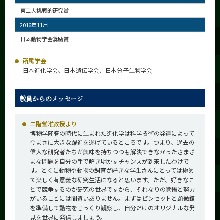
東工大挑戦的研究賞
2016年11月
日本動物学会奨励賞
所属学会
日本進化学会、日本遺伝学会、日本分子生物学会
教員からのメッセージ
二階堂准教授より
博物学隆盛の時代に生まれた進化学は科学技術の発達によって
今まさに大きな躍進を遂げているところです。つまり、過去の
偉大な研究者たちが興味を持ちつつも解決できなかったさまざ
まな問題を自分の手で解き明かすチャンスが到来したわけで
す。とくに動物や動物の飼育が好きな学生さんにとっては極め
て楽しく有意義な研究生活になると思います。ただ、好きなこ
とで競争するのが研究の世界ですから、それなりの覚悟と努力
がいることには間違いありません。まずはピンセットと顕微鏡
を準備して動物をじっくり観察し、自分だけのオリジナルな発
見を世界に発信しましょう。