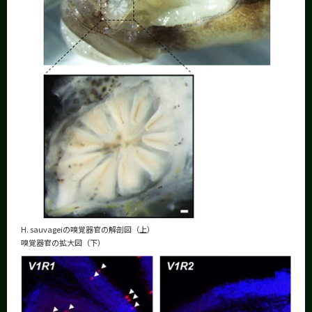
H. sauvageiの嗅覚器官の解剖図（上）
嗅覚器官の拡大図（下）