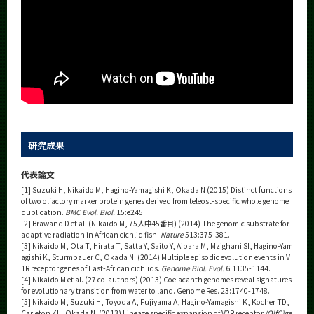
研究成果
代表論文
[1] Suzuki H, Nikaido M, Hagino-Yamagishi K, Okada N (2015) Distinct functions
of two olfactory marker protein genes derived from teleost-specific whole genome
duplication.
BMC Evol. Biol.
15:e245.
[2] Brawand D et al. (Nikaido M, 75人中45番目) (2014) The genomic substrate for
adaptive radiation in African cichlid fish.
Nature
513:375-381.
[3] Nikaido M, Ota T, Hirata T, Satta Y, Saito Y, Aibara M, Mzighani SI, Hagino-Yam
agishi K, Sturmbauer C, Okada N. (2014) Multiple episodic evolution events in V
1R receptor genes of East-African cichlids.
Genome Biol. Evol.
6:1135-1144.
[4] Nikaido M et al. (27 co-authors) (2013) Coelacanth genomes reveal signatures
for evolutionary transition from water to land. Genome Res. 23:1740-1748.
[5] Nikaido M, Suzuki H, Toyoda A, Fujiyama A, Hagino-Yamagishi K, Kocher TD,
Carleton KL, Okada N. (2013) Lineage specific expansion of V2R receptor
(OlfC)
ge