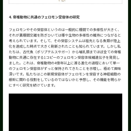
4. 脊椎動物に共通のフェロモン受容体の研究
フェロモンやその受容体というのは一般的に種間での多様性が大きく、
それが異種間交雑を防ぎひいては種や生物の多様性の維持につながると
考えられています。そして、その受容システムは祖先となる魚類が陸上
化を達成した時点で大きく刷新されたことも知られています。しかし私
たちは、古代魚（ポリプテルスやガー）から哺乳類までほぼ全ての脊椎
動物に共通に存在する1コピーのフェロモン受容体候補遺伝子を発見し
ました。これは、脊椎動物の4億年以上に渡る進化の過程において単一
のフェロモン受容体がずっと保持されてきたことを示唆し、極めて興味
深いです。私たちはこの新規受容体がフェロモンを受容する神経細胞の
根幹に関わる役割をしているのではないかと予想し、その機能を明らか
にすべく研究を続けています。