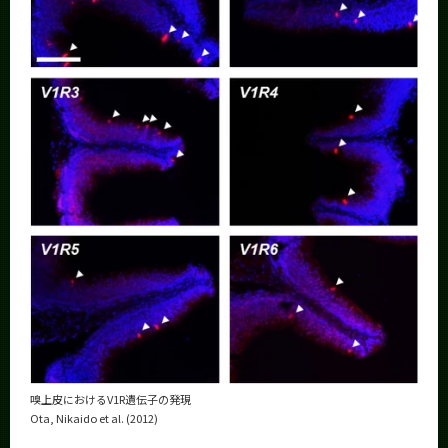
嗅上皮におけるV1R遺伝子の発現
Ota, Nikaido et al. (2012)