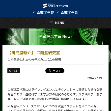
生命理工学院 - 生命理工学系
日本語
English
MENU
トップページ
Top Page
生命理工学系 News
生命理工学系について
About Us
【研究室紹介】 二階堂研究室
教育
生物多様性創出の分子メカニズムの解明
Education
教員・研究室
RSS
Faculty and Laboratories
2016.11.21
未来
Future
生命理工学系にはライフサイエンスとテクノロジーに関連した様々な研
究室があり、基礎科学と工学分野の研究のみならず、医学や薬学、農学
入学案内
等、幅広い分野で最先端の研究が活発に展開されています。
Admissions
研究室紹介シリーズでは、ひとつの研究室にスポットを当てて研究テー
マや研究成果を紹介。今回は、生物多様性創出のメカニズムの理解を目
生命理工学系 News