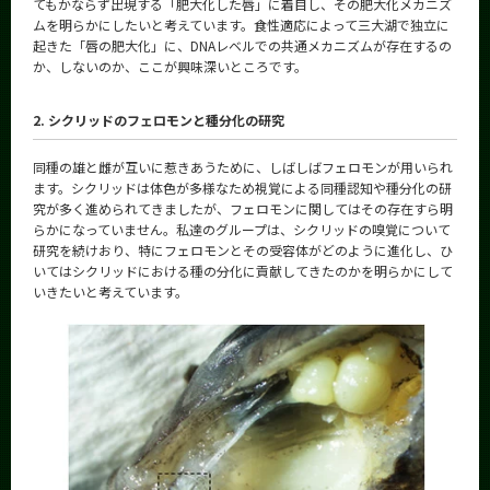
てもかならず出現する「肥大化した唇」に着目し、その肥大化メカニズ
ムを明らかにしたいと考えています。食性適応によって三大湖で独立に
起きた「唇の肥大化」に、DNAレベルでの共通メカニズムが存在するの
か、しないのか、ここが興味深いところです。
2. シクリッドのフェロモンと種分化の研究
同種の雄と雌が互いに惹きあうために、しばしばフェロモンが用いられ
ます。シクリッドは体色が多様なため視覚による同種認知や種分化の研
究が多く進められてきましたが、フェロモンに関してはその存在すら明
らかになっていません。私達のグループは、シクリッドの嗅覚について
研究を続けおり、特にフェロモンとその受容体がどのように進化し、ひ
いてはシクリッドにおける種の分化に貢献してきたのかを明らかにして
いきたいと考えています。