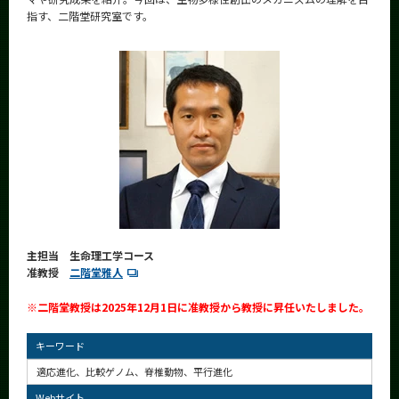
News
指す、二階堂研究室です。
News 一覧
カテゴリ別
課程別
月別
イベントカレンダー
Event Calendar
主担当 生命理工学コース
准教授
二階堂雅人
サイト構成
※二階堂教授は2025年12月1日に准教授から教授に昇任いたしました。
学内向け情報
キーワード
系詳細情報
適応進化、比較ゲノム、脊椎動物、平行進化
Webサイト