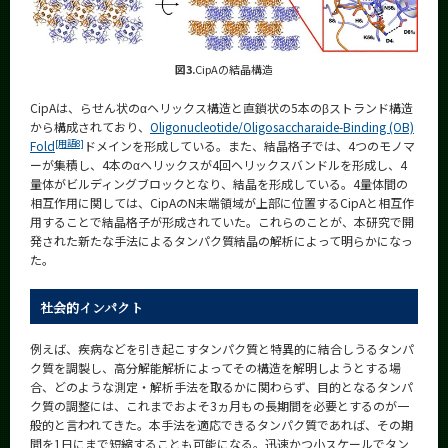
図3.
CipAの結晶構造
CipAは、らせん状のαヘリックス構造と直鎖状の5本のβストランド構造
から構成されており、
Oligonucleotide/Oligosaccharaide-Binding (OB)
[用語8]
Fold
ドメインを形成している。また、結晶格子では、4つのモノマ
ーが集積し、4本のαヘリックスが4回ヘリックスバンドルを形成し、4
量体がビルディングブロックとなり、結晶を形成している。4量体間の
相互作用に関しては、CipAのN末端領域が上部に位置するCipAと相互作
用することで結晶格子が形成されていた。これらのことが、本研究で開
発された新たな手法によるタンパク質結晶の解析によって明らかになっ
た。
社会的インパクト
例えば、疾病などを引き起こすタンパク質と特異的に結合しうるタンパ
ク質を調製し、高分解能解析によってその構造を解明しようとする場
合、どのような測定・解析手法を取るかに関わらず、目的となるタンパ
ク質の調整には、これまでおよそ3ヵ月もの長期間を必要とするのが一
般的と言われてきた。本手法を適応できるタンパク質であれば、その期
間を1日にまで短縮することも可能になる。迅速かつ小スケールでタン