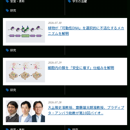
受賞・表彰
学生の活躍
研究
2026.07.30
植物が「可動性DNA」を選択的に不活化するメカ
ニズムを解明
研究
2026.07.29
細胞内の膜を「安全に壊す」仕組みを解明
研究
2026.07.28
大上雅史准教授、齋藤雄太朗准教授、プラディプ
タ・アンバラ助教が第10回バイオ...
受賞・表彰
研究