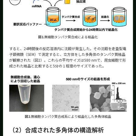
図1.
無細胞タンパク質合成による結晶化
すると、24時間後の反応溶液内に沈殿が発生した。その沈殿を走査型電
子顕微鏡（SEM）で測定すると、立方体をした多角体のタンパク質結晶
が観察された（図2）。これらの平均サイズは580 nmで、昆虫細胞で形
成された結晶と比較すると5分の１程度のサイズであった。
図2.
無細胞タンパク質合成系により結晶化した多角体結晶
（2）合成された多角体の構造解析