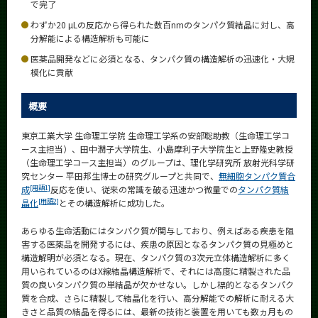
で完了
News
わずか20 µLの反応から得られた数百nmのタンパク質結晶に対し、高
News 一覧
分解能による構造解析も可能に
医薬品開発などに必須となる、タンパク質の構造解析の迅速化・大規
カテゴリ別
模化に貢献
課程別
概要
月別
東京工業大学 生命理工学院 生命理工学系の安部聡助教（生命理工学コ
イベントカレンダー
ース主担当）、田中潤子大学院生、小島摩利子大学院生と上野隆史教授
Event Calendar
（生命理工学コース主担当）のグループは、理化学研究所 放射光科学研
究センター 平田邦生博士の研究グループと共同で、
無細胞タンパク質合
[用語1]
成
反応を使い、従来の常識を破る迅速かつ微量での
タンパク質結
[用語2]
晶化
とその構造解析に成功した。
サイト構成
あらゆる生命活動にはタンパク質が関与しており、例えばある疾患を阻
害する医薬品を開発するには、疾患の原因となるタンパク質の見極めと
学内向け情報
構造解明が必須となる。現在、タンパク質の3次元立体構造解析に多く
用いられているのはX線結晶構造解析で、それには高度に精製された品
系詳細情報
質の良いタンパク質の単結晶が欠かせない。しかし標的となるタンパク
質を合成、さらに精製して結晶化を行い、高分解能での解析に耐える大
きさと品質の結晶を得るには、最新の技術と装置を用いても数ヵ月もの