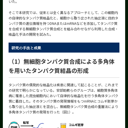
いた。
そこで本研究では、従来とは全く異なるアプローチとして、この細胞内
の自律的なタンパク質結晶化と、細胞から取り出された抽出液に目的タ
ンパク質の遺伝情報を持つDNAまたはmRNAなどを添加してタンパク質
を合成する無細胞タンパク質合成とを組み合わせながら利用した合成・
結晶化手法の開発を試みた。
研究の手法と成果
（1）無細胞タンパク質合成による多角体
を用いたタンパク質結晶の形成
タンパク質の偶発的な結晶化は疾患に関連して起こることが、これまで
の研究で明らかになっている。安部助教らのグループは、細胞質多角体
病に罹患した昆虫細胞内において自律的な結晶化を行う多角体タンパク
質に着目した。そのタンパク質の発現情報をもつmRNAとコムギ胚芽か
ら取り出した抽出液とを混合し、無細胞タンパク質合成の重層法により
多角体タンパク質の発現を行った（図1）。