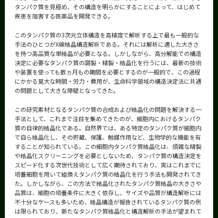
タンパク質を見極め、その構造を明らかにすることによって、はじめて
疾患を阻害する医薬品を開発できる。
このタンパク質の3次元立体構造を高精度で解析する上で最も一般的な
手法のひとつがX線結晶構造解析である。それには解析に適した大きさ
を持つ高品質な単結晶が必要となる。しかしながら、高分解能での構造
決定に必要なタンパク質の調製・精製・結晶化を行うには、最新の技術
や装置を使っても数ヵ月もの期間を必要とするのが一般的で、この過程
にかかる莫大な時間・労力・費用が、生命科学領域の構造決定法に共通
の問題として大きな障壁となってきた。
この研究素材となるタンパク質の合成および結晶化の問題を解決する一
手法として、これまで注目を集めてきたのが、細胞内におけるタンパク
質の自律的結晶化である。自然界では、ある特定のタンパク質が細胞内
で自ら結晶化し、その貯蔵、保護、触媒作用など、生物学的な機能を有
することが知られている。この細胞内タンパク質結晶化は、煩雑な精製
や結晶化スクリーニングを必要としないため、タンパク質の構造決定を
スピード化する次世代技術として広く期待されており、実はこれまでに
培養細胞を用いて組換えタンパク質の結晶化を行う手法も開発されてき
た。しかしながら、この方法で結晶化されたタンパク質結晶の大きさや
品質は、細胞の培養条件に大きく依存し、サイズや品質が構造解析には
不十分なケースも多いため、結晶構造が報告されているタンパク質の例
は限られており、新たなタンパク質結晶化と構造解析の手法が望まれて