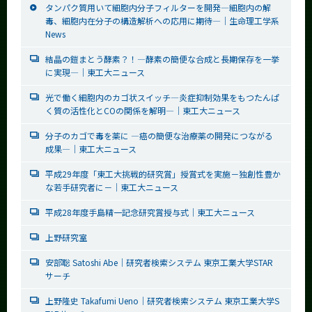
タンパク質用いて細胞内分子フィルターを開発―細胞内の解
毒、細胞内在分子の構造解析への応用に期待―｜生命理工学系
News
結晶の鎧まとう酵素？！―酵素の簡便な合成と長期保存を一挙
に実現―｜東工大ニュース
光で働く細胞内のカゴ状スイッチ―炎症抑制効果をもつたんぱ
く質の活性化とCOの関係を解明―｜東工大ニュース
分子のカゴで毒を薬に ―癌の簡便な治療薬の開発につながる
成果―｜東工大ニュース
平成29年度「東工大挑戦的研究賞」授賞式を実施－独創性豊か
な若手研究者に－｜東工大ニュース
平成28年度手島精一記念研究賞授与式｜東工大ニュース
上野研究室
安部聡 Satoshi Abe｜研究者検索システム 東京工業大学STAR
サーチ
上野隆史 Takafumi Ueno｜研究者検索システム 東京工業大学S