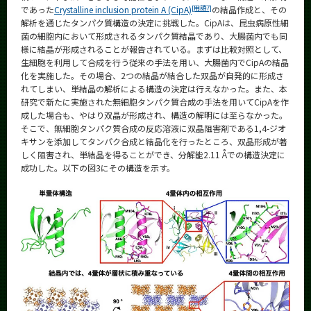
[用語7]
であった
Crystalline inclusion protein A (CipA)
の結晶作成と、その
解析を通じたタンパク質構造の決定に挑戦した。CipAは、昆虫病原性細
菌の細胞内において形成されるタンパク質結晶であり、大腸菌内でも同
様に結晶が形成されることが報告されている。まずは比較対照として、
生細胞を利用して合成を行う従来の手法を用い、大腸菌内でCipAの結晶
化を実施した。その場合、2つの結晶が結合した双晶が自発的に形成さ
れてしまい、単結晶の解析による構造の決定は行えなかった。また、本
研究で新たに実施された無細胞タンパク質合成の手法を用いてCipAを作
成した場合も、やはり双晶が形成され、構造の解明には至らなかった。
そこで、無細胞タンパク質合成の反応溶液に双晶阻害剤である1,4-ジオ
キサンを添加してタンパク合成と結晶化を行ったところ、双晶形成が著
しく阻害され、単結晶を得ることができ、分解能2.11 Åでの構造決定に
成功した。以下の図3にその構造を示す。