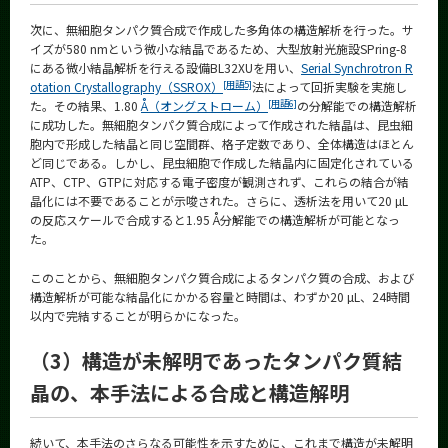
次に、無細胞タンパク質合成で作成した多角体の構造解析を行った。サ
イズが580 nmという微小な結晶であるため、大型放射光施設SPring-8
にある微小結晶解析を行える設備BL32XUを用い、
Serial Synchrotron R
[用語5]
otation Crystallography（SSROX）
法によって回折実験を実施し
[用語6]
た。その結果、1.80
Å（オングストローム）
の分解能での構造解析
に成功した。無細胞タンパク質合成によって作成された結晶は、昆虫細
胞内で形成した結晶と同じ空間群、格子定数であり、全体構造はほとん
ど同じである。しかし、昆虫細胞で作成した結晶内に固定化されている
ATP、CTP、GTPに対応する電子密度が観測されず、これらの結合が結
晶化には不要であることが示唆された。さらに、透析法を用いて20 µL
の反応スケールで合成すると1.95 Å分解能での構造解析が可能となっ
た。
このことから、無細胞タンパク質合成によるタンパク質の合成、および
構造解析が可能な結晶化にかかる容量と時間は、わずか20 µL、24時間
以内で完結することが明らかになった。
（3）構造が未解明であったタンパク質結
晶の、本手法による合成と構造解明
続いて、本手法のさらなる可能性を示すために、これまで構造が未解明