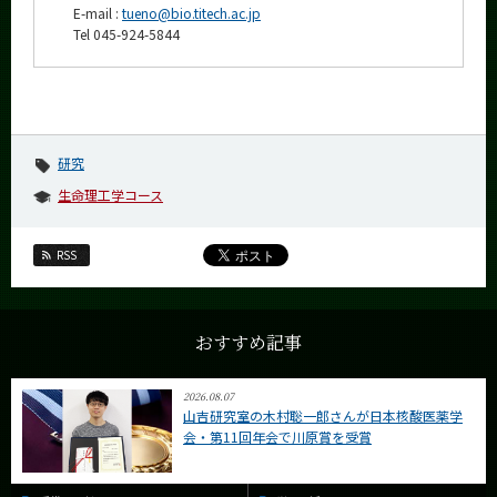
E-mail :
tueno@bio.titech.ac.jp
Tel 045-924-5844
研究
生命理工学コース
RSS
おすすめ記事
2026.08.07
山吉研究室の木村聡一郎さんが日本核酸医薬学
会・第11回年会で川原賞を受賞