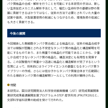
パク質結晶の合成・解析を行うことを可能にする本研究の手法は、新し
い生体反応メカニズム解析手法として、幅広い生命科学の基礎分野の発
展に貢献できるばかりではなく、従来の方法で必要とされていた大量の
試薬や器具、大型装置使用の削減にもつながるため、環境負荷の低減に
も大きく貢献できる。
今後の展開
今回報告した無細胞タンパク質合成による結晶化は、従来の結晶合成手
法では精製が困難とされる不安定なタンパク質の結晶化と構造解明を可
能にするものであり、また微量での結晶化が可能であることから、少量
しか合成できないタンパク質の結晶化、構造決定にも有用性を発揮す
る。この試験管内で微量かつ迅速に結晶化と構造解析が完了するという
性質によって、将来的にはライフサイエンスの基盤となるタンパク質ラ
イブラリーの作成、さらには低分子からタンパク質複合体まで広範囲に
わたる標的タンパク質の構造解明ツールとしての利用が期待される。
付記
本研究は、国立研究開発法人科学技術振興機構（JST）研究成果展開事
業研究成果最適展開支援プログラム A-STEP 産学共同 JPMJTR20U1と、
文部科学省科研費の助成を受けて行われた。