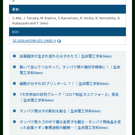
n
著者 :
S. Abe, J. Tanaka, M. Kojima, S. Kanamaru, K. Hirata, K. Yamashita, A.
Kobayashi and T. Ueno
DOI :
10.1038/s41598-022-19681-9
金属錯体が生まれ変わる分子のカゴ｜生命理工学系News
動いて並んでつながって。タンパク質が幾何学模様に！｜生命
理工学系News
細胞が分子の3Dプリンターに？！｜生命理工学系News
7大学参加の研究グループ「コロナ制圧タスクフォース」発足
｜生命理工学系News
タンパク質分子の彫刻を創る｜生命理工学系News
タンパク質カゴの中で踊る金原子を観る―タンパク質結晶を使
った金属イオン集積過程の観察―｜生命理工学系News