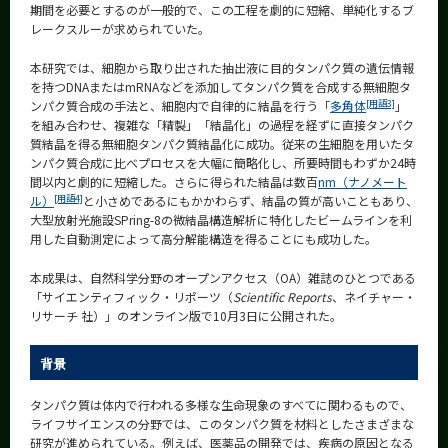
期間を必要とするのが一般的で、この工程を劇的に短縮、単純化するブ
CLOSE
レークスルーが求められていた。
本研究では、細胞から取り出された抽出液に目的タンパク質の遺伝情報
を持つDNAまたはmRNAなどを添加してタンパク質を合成する無細胞タ
[用語3]
ンパク質合成の手法と、細胞内で自律的に結晶を行う「
多角体
」
を組み合わせ、複雑な「精製」「結晶化」の過程を経ずに直接タンパク
質結晶を得る無細胞タンパク質結晶化に成功。従来の生細胞を用いたタ
ンパク質合成に比べプロセスを大幅に簡略化し、所要時間もわずか24時
間以内と劇的に短縮した。さらに得られた結晶は数百
nm（ナノメート
[用語4]
ル）
と小さめであるにもかかわらず、結晶の質が高いこともあり、
大型放射光施設SPring-8の微結晶構造解析に特化したビームラインを利
用した自動測定によって高分解能構造を得ることにも成功した。
本成果は、自然科学分野のオープンアクセス（OA）雑誌のひとつである
「サイエンティフィック・リポーツ（
Scientific Reports
、ネイチャー・
リサーチ 社）」のオンライン版で10月3日に公開された。
背景
タンパク質は体内で行われる多様な生命現象のすべてに関わるもので、
ライフサイエンスの分野では、このタンパク質を材料としたさまざまな
研究が進められている。例えば、医薬品の開発では、疾病の原因となる