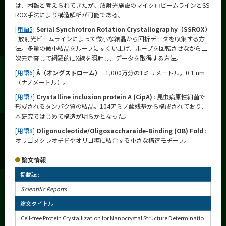
は、困難と考えられてきたが、放射光施設のマイクロビームラインとSS
ROX手法により構造解析が可能である。
[用語5]
Serial Synchrotron Rotation Crystallography（SSROX）
: 放射光ビームラインによって微小な結晶から回折データを収集する方
法。多量の微小結晶をループにすくい上げ、ループを回転させながら二
次元走査して網羅的にX線を照射し、データを取得する方法。
[用語6]
Å（オングストローム）
: 1,000万分の1ミリメートル。0.1 nm
（ナノメートル）。
[用語7]
Crystalline inclusion protein A (CipA)
: 昆虫病原性細菌で
形成されるタンパク質の結晶。104アミノ酸残基から構成されており、
本研究ではじめて構造が明らかとなった。
[用語8]
Oligonucleotide/Oligosaccharaide-Binding (OB) Fold
:
オリゴヌクレオチドやオリゴ糖に結合する小さな構造モチーフ。
論文情報
掲載誌 :
Scientific Reports
論文タイトル :
Cell-free Protein Crystallization for Nanocrystal Structure Determinatio