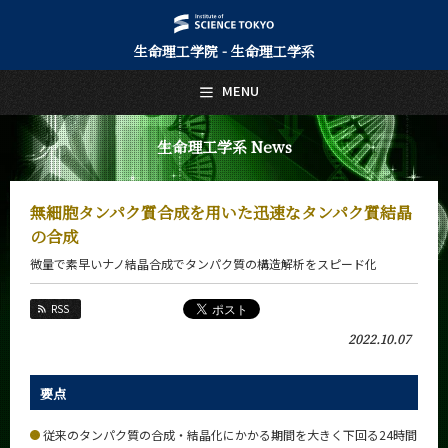
生命理工学院 - 生命理工学系
日本語
English
MENU
トップページ
Top Page
生命理工学系 News
生命理工学系について
About Us
無細胞タンパク質合成を用いた迅速なタンパク質結晶
教育
の合成
Education
微量で素早いナノ結晶合成でタンパク質の構造解析をスピード化
教員・研究室
Faculty and Laboratories
RSS
未来
2022.10.07
Future
入学案内
要点
Admissions
従来のタンパク質の合成・結晶化にかかる期間を大きく下回る24時間
生命理工学系 News