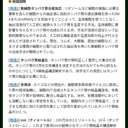
用語説明
[用語1]
無細胞タンパク質合成反応
: リボゾームなど細胞の複製に必要な
要素を含んだ細胞からの抽出液に目的タンパク質の遺伝情報を持ったDN
AまたはmRNAなどを添加することによって、生体細胞を使うことなく、
抽出溶液内で人工的に組換えタンパク質を生産する手法。生体細胞に悪
影響を与えるタンパク質の合成も行える点、手法が溶液の混合という比
較的簡便なものである点、人工的な機能追加や生産効率の向上が行える
点などが注目されている。現在、コムギ、大腸菌、昆虫の細胞など、さ
まざまな種類の細胞から取り出された抽出液を用いた無細胞タンパク質
の合成手法が開発されている。
[用語2]
タンパク質結晶化
: タンパク質が規則正しく整列した集合化反
応。タンパク質の3次元立体構造を決定する方法のなかでも中心的なも
ののひとつとしてX線結晶構造解析があり、同手法での測定にはタンパ
ク質の結晶が必要になる。
[用語3]
多角体
: カイコなどの昆虫が、細胞質多角体病ウイルスに感染し
た際の感染後期に、細胞内で合成されるタンパク質の結晶構造体。多角
体タンパク質が自律的に集合し結晶化する。水中、有機溶媒中において
も溶解しない高い安定性を有している。 細胞内タンパク質結晶で、さま
ざまな用途に向けた研究対象として研究が進められているタンパク質結
晶のひとつ。
[用語4]
nm（ナノメートル）
: 100万分の1ミリメートル。10 Å（オング
ストローム）。これまで数百nmの超微小なタンパク質結晶の構造解析