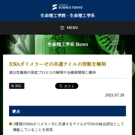
生命理工学院 - 生命理工学系
日本語
English
MENU
トップページ
Top Page
生命理工学系 News
生命理工学系について
About Us
RNAポリメラーゼの共通テイルの役割を解明
教育
遺伝性難病の発症プロセスの解明や治療薬開発に期待
Education
教員・研究室
RSS
Faculty and Laboratories
2021.07.28
未来
Future
要点
入学案内
Admissions
3種類のRNAポリメラーゼに共通するテイルがTFIIHの結合部位として
機能していることを発見
生命理工学系 News