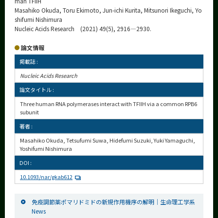
man TFIIH
Masahiko Okuda, Toru Ekimoto, Jun-ichi Kurita, Mitsunori Ikeguchi, Yo
shifumi Nishimura
Nucleic Acids Research (2021) 49(5), 2916—2930.
論文情報
掲載誌 :
Nucleic Acids Research
論文タイトル :
Three human RNA polymerases interact with TFIIH via a common RPB6
subunit
著者 :
Masahiko Okuda, Tetsufumi Suwa, Hidefumi Suzuki, Yuki Yamaguchi,
Yoshifumi Nishimura
DOI :
10.1093/nar/gkab612
免疫調節薬ポマリドミドの新規作用機序の解明｜生命理工学系
News