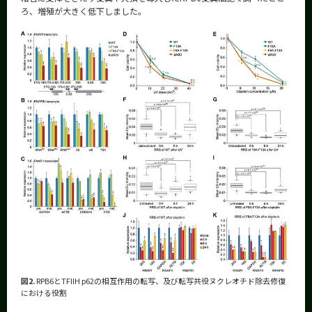
ろ、増殖が大きく低下しました。
図2.
RPB6とTFIIH p62の相互作用の転写、及び転写共役ヌクレオチド除去修復
における役割