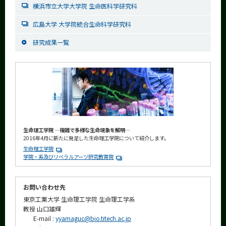
横浜市立大学大学院 生命医科学研究科
広島大学 大学院統合生命科学研究科
研究成果一覧
生命理工学院 ―複雑で多様な生命現象を解明―
2016年4月に新たに発足した生命理工学院について紹介します。
生命理工学院
学院・系及びリベラルアーツ研究教育院
お問い合わせ先
東京工業大学 生命理工学院 生命理工学系
教授 山口雄輝
E-mail :
yyamaguc@bio.titech.ac.jp