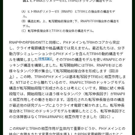
図1.
ヒトRNAポリメラーゼIIとTFIIHのドッキング構造モデル
（A）ヒトRNAポリメラーゼII（RNAPII）とTFIIHとの複合体の構造モデ
ル。
（B）構造比較。上、転写開始前複合体; 下、RNAPII-TFIIH複合体の構造モ
デル。
（C）転写伸長複合体とTFIIHとの複合体の構造モデル。
RNAP中のRPB6のNTTと同様に、PHドメインもTFIIHのコアから突出
し、クライオ電顕構造や結晶構造では見えません。最近私たちは、分子
動力学シミュレーションからPHドメインを含んだTFIIHの動的構造モデ
[参考文献1]
ルを構築しました
。そのTFIIHの構造モデルを使いRNAPIIとのド
ッキング構造を構築しました。転写開始時にはTFIIH、RNAPIIをはじめ
様々なタンパク質が集合して転写開始前複合体を形成します（図1B
上）。この時、TFIIHのPHドメインは基本転写因子TFIIEαと相互作用しま
す。NTTはそこから離れているので、RNAPIIとTFIIHのドッキングモデル
構造が転写開始段階で形成されるとは考えにくいです。開始に続く伸長
段階では、開始段階とは違う様々なタンパク（転写伸長因子）がRNAPII
と相互作用しその働きを助けます。活性化された転写伸長複合体の構造
が最近他の研究グループによりクライオ電顕で解かれました。転写伸長
複合体とTFIIHとのドッキングモデルを構築したところ、転写伸長因子と
の立体障害はなくTFIIHはRNAPIIと相互作用できました（図1C）。
このRNAPとTFIIHの相互作用が生体内で重要かどうか、PHドメインとの
結合に支障をきたす変異や欠損を導入したRPB6変異細胞で調べたとこ