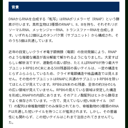
CLOSE
背景
DNAからRNAを合成する「転写」はRNAポリメラーゼ（RNAP）という酵
素が行います。真核生物は3種類のRNAP I、II、IIIを持ち、それぞれリボ
ソーマルRNA、メッセンジャーRNA、トランスファーRNAを合成しま
す。いずれも12個以上のタンパク質（サブユニット）から構成され、そ
のうち5個は共通しています。
近年の目覚しいクライオ電子顕微鏡（電顕）の技術発展により、RNAP
のような複雑な構造が高分解能で解かれるようになりました。大変すば
らしい解析法ですが、運動性の高い部分、たとえばRNAPIIが持つ最大サ
ブユニットRPB1のC末にある500残基弱の長いテイルは、一定の構造を
とらずふらふらしているため、クライオ電顕構造や結晶構造では見えま
せん。その他のサブユニットはRNAPに共通のサブユニットRPB6を除い
てほとんどが見えています。RPB6はN末の41残基、全体の約3分の1も
の広い領域が見えていません。RPB6の見えている領域は安定した構造
を形成しRNAPIIの内部にあります。そのアミノ酸配列はヒトから酵母ま
でよく保存されています。一方で、見えていない短いN末テイル （NT
T）の配列は脊椎動物間でのみ保存されており、脊椎動物の3種類のRNA
Pは共通した短いテイルを持つことが推測されます。しかし、その普遍
性にも関わらず、この短いテイルはこれまで注目されてきませんでし
た。