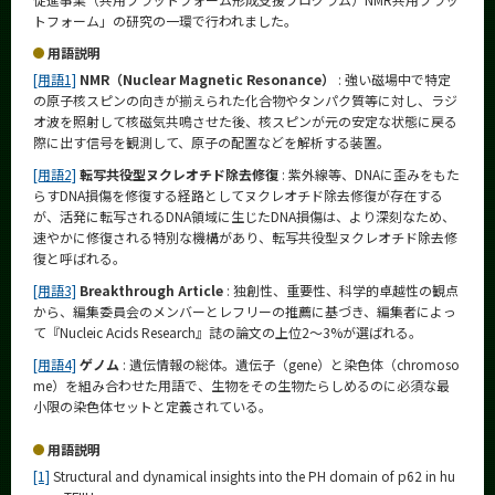
トフォーム」の研究の一環で行われました。
用語説明
[用語1]
NMR（Nuclear Magnetic Resonance）
: 強い磁場中で特定
の原子核スピンの向きが揃えられた化合物やタンパク質等に対し、ラジ
オ波を照射して核磁気共鳴させた後、核スピンが元の安定な状態に戻る
際に出す信号を観測して、原子の配置などを解析する装置。
[用語2]
転写共役型ヌクレオチド除去修復
: 紫外線等、DNAに歪みをもた
らすDNA損傷を修復する経路としてヌクレオチド除去修復が存在する
が、活発に転写されるDNA領域に生じたDNA損傷は、より深刻なため、
速やかに修復される特別な機構があり、転写共役型ヌクレオチド除去修
復と呼ばれる。
[用語3]
Breakthrough Article
: 独創性、重要性、科学的卓越性の観点
から、編集委員会のメンバーとレフリーの推薦に基づき、編集者によっ
て『Nucleic Acids Research』誌の論文の上位2～3%が選ばれる。
[用語4]
ゲノム
: 遺伝情報の総体。遺伝子（gene）と染色体（chromoso
me）を組み合わせた用語で、生物をその生物たらしめるのに必須な最
小限の染色体セットと定義されている。
用語説明
[1]
Structural and dynamical insights into the PH domain of p62 in hu