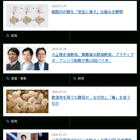
2026.07.29
細胞内の膜を「安全に壊す」仕組みを解明
研究
2026.07.28
大上雅史准教授、齋藤雄太朗准教授、プラディプ
タ・アンバラ助教が第10回バイオ...
受賞・表彰
研究
2026.07.24
数億年を隔てた酵母が、なぜ同じ「毒」を使う
のか
研究
2026.07.23
川井研究室の田口心太郎さんが第37回 生体機能