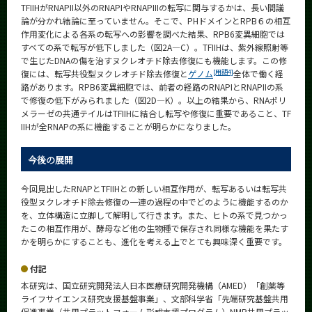
TFIIHがRNAPII以外のRNAPIやRNAPIIIの転写に関与するかは、長い間議
論が分かれ結論に至っていません。そこで、PHドメインとRPB６の相互
作用変化による各系の転写への影響を調べた結果、RPB6変異細胞では
すべての系で転写が低下しました（図2A—C）。TFIIHは、紫外線照射等
で生じたDNAの傷を治すヌクレオチド除去修復にも機能します。この修
[用語4]
復には、転写共役型ヌクレオチド除去修復と
ゲノム
全体で働く経
路があります。RPB6変異細胞では、前者の経路のRNAPIとRNAPIIの系
で修復の低下がみられました（図2D—K）。以上の結果から、RNAポリ
メラーゼの共通テイルはTFIIHに結合し転写や修復に重要であること、TF
IIHが全RNAPの系に機能することが明らかになりました。
今後の展開
今回見出したRNAPとTFIIHとの新しい相互作用が、転写あるいは転写共
役型ヌクレオチド除去修復の一連の過程の中でどのように機能するのか
を、立体構造に立脚して解明して行きます。また、ヒトの系で見つかっ
たこの相互作用が、酵母など他の生物種で保存され同様な機能を果たす
かを明らかにすることも、進化を考える上でとても興味深く重要です。
付記
本研究は、国立研究開発法人日本医療研究開発機構（AMED）「創薬等
ライフサイエンス研究支援基盤事業」、文部科学省「先端研究基盤共用
促進事業（共用プラットフォーム形成支援プログラム）NMR共用プラッ