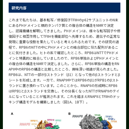
研究内容
これまで私たちは、基本転写／修復因子TFIIHのp62サブユニットのN末
にあるPHドメインと標的タンパク質との複合体の構造をNMRで決定
し、認識機構を解明してきました。PHドメインは、様々な転写因子や修
復因子と相互作用してTFIIHを機能部位へ先導するため、遺伝子の正常な
発現に重要な役割を果たしていると考えられるためです。その研究の過
程で、RPB6のNTTの中にPHドメインとの結合部位に似た配列があるこ
とに気付きました。ヒトの系で確認したところ、RPB6はNTTでPHドメ
インと特異的に結合していましたので、RPB6単独およびPHドメインと
の複合体の構造をNMRで決定しました。さらに、RPB6単独の構造をRN
APII中のRPB6の構造と比較したところ、興味深い相違が見られました。
RPB6は、NTTの一部がβストランド（β1）となって他のβストランドとβ
シートを形成します。一方で、RNAPII中ではRPB6のβ1がRPB1のβスト
ランドに置き換わっています。このことから、RNAPIIの形成時にRPB6
はRPB1とβストランドを交換し、その分長くなったNTTがRNAPIIのテイ
ルになっていることが推測されます。これを踏まえRNAPIIとTFIIHのドッ
キング構造モデルを構築しました（図1A、1B下）。