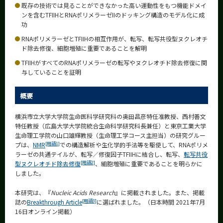
既存の技術では見ることができなかった高い運動性をもつ機能ドメイ
News
ンを含むTFIIHとRNAポリメラーゼIIのドッキング構造のモデル化に成
功
News 一覧
RNAポリメラーゼとTFIIHの相互作用が、転写、転写共役型ヌクレオチ
カテゴリ別
ド除去修復、細胞増殖に重要であることを解明
課程別
TFIIHがすべてのRNAポリメラーゼの転写やヌクレオチド除去修復に関
与していることを証明
月別
概要
イベントカレンダー
Event Calendar
横浜市立大学大学院生命医科学研究科の奥田昌彦特任准教授、西村善文
特任教授（広島大学大学院統合生命科学研究科長兼任）と東京工業大学
生命理工学院の山口雄輝教授（生命理工学コース主担当）の研究グルー
[用語1]
プは、
NMR
での構造解析や生化学的手法等を駆使して、RNAポリメ
ラーゼの共通テイルが、転写／修復因子TFIIHに結合し、転写、
転写共役
サイト構成
[用語2]
型ヌクレオチド除去修復
、細胞増殖に重要であることを明らかに
しました。
学内向け情報
本研究は、『
Nucleic Acids Research
』に掲載されました。また、掲載
系詳細情報
[用語3]
誌の
Breakthrough Article
に選ばれました。（日本時間 2021年7月
16日オンライン掲載）