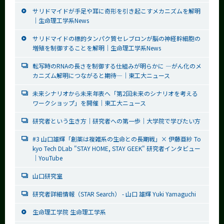
サリドマイドが手足や耳に奇形を引き起こすメカニズムを解明
｜生命理工学系News
サリドマイドの標的タンパク質セレブロンが脳の神経幹細胞の
増殖を制御することを解明｜生命理工学系News
転写時のRNAの長さを制御する仕組みが明らかに ―がん化のメ
カニズム解明につながると期待―｜東工大ニュース
未来シナリオから未来年表へ「第2回未来のシナリオを考える
ワークショップ」を開催｜東工大ニュース
研究者という生き方｜研究者への第一歩｜大学院で学びたい方
#3 山口雄輝「創薬は複雑系の生命との長期戦」× 伊藤亜紗 To
kyo Tech DLab "STAY HOME, STAY GEEK" 研究者インタビュー
｜YouTube
山口研究室
研究者詳細情報（STAR Search） - 山口 雄輝 Yuki Yamaguchi
生命理工学院 生命理工学系