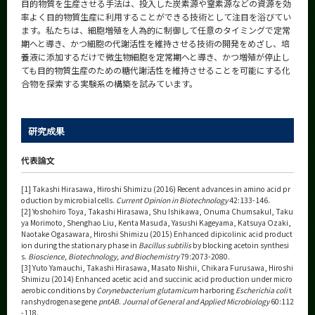
目的物質を生産させる手法は、投入した炭素源や窒素源などの資源を効
率よく目的物質生産に利用することができる技術として注目を浴びてい
ます。私たちは、細胞増殖を人為的に制御して任意のタイミングで定常
期へと導き、かつ細胞の代謝活性を維持させる技術の開発をめざし、培
養液に添加するだけで微生物細胞を定常期へと導き、かつ増殖が停止し
ても目的物質生産のための糖代謝活性を維持させることを可能にする化
合物を探索する実験系の構築を試みています。
研究成果
代表論文
[1] Takashi Hirasawa, Hiroshi Shimizu (2016) Recent advances in amino acid pr
oduction by microbial cells.
Current Opinion in Biotechnology
42:133-146.
[2] Yoshohiro Toya, Takashi Hirasawa, Shu Ishikawa, Onuma Chumsakul, Taku
ya Morimoto, Shenghao Liu, Kenta Masuda, Yasushi Kageyama, Katsuya Ozaki,
Naotake Ogasawara, Hiroshi Shimizu (2015) Enhanced dipicolinic acid product
ion during the stationary phase in
Bacillus subtilis
by blocking acetoin synthesi
s.
Bioscience, Biotechnology, and Biochemistry
79:2073-2080.
[3] Yuto Yamauchi, Takashi Hirasawa, Masato Nishii, Chikara Furusawa, Hiroshi
Shimizu (2014) Enhanced acetic acid and succinic acid production under micro
aerobic conditions by
Corynebacterium glutamicum
harboring
Escherichia coli
t
ranshydrogenase gene
pntAB
.
Journal of General and Applied Microbiology
60:112
-118.