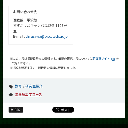
お問い合わせ先
准教授 平沢敬
すずかけ台キャンパスJ2棟 1109号
室
E-mail :
thirasawa@bio.titech.ac.jp
※この内容は掲載日時点の情報です。最新の研究内容については
研究室サイト
を
ご覧ください。
※ 2025年5月1日：一部最新の情報に更新しました。
教育
研究室紹介
生命理工学コース
RSS