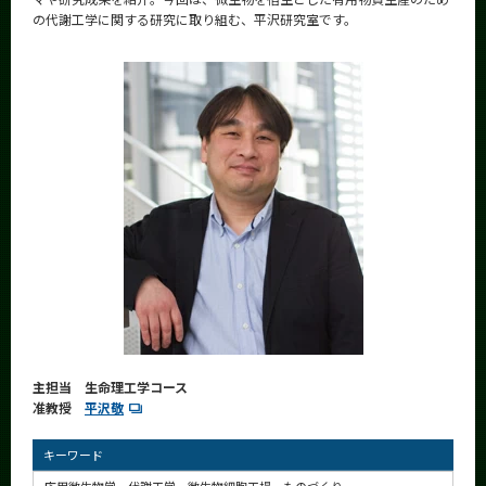
News
の代謝工学に関する研究に取り組む、平沢研究室です。
News 一覧
カテゴリ別
課程別
月別
イベントカレンダー
Event Calendar
サイト構成
主担当 生命理工学コース
学内向け情報
准教授
平沢敬
系詳細情報
キーワード