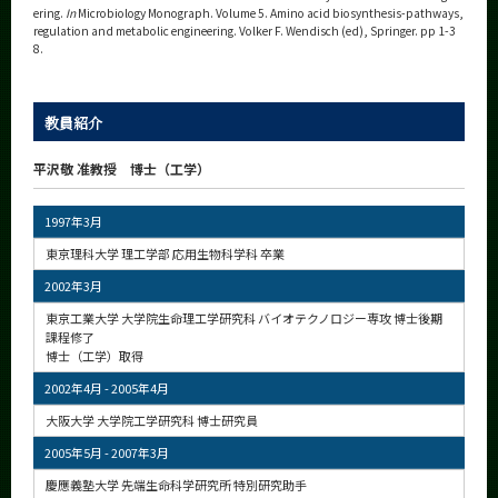
ering.
In
Microbiology Monograph. Volume 5. Amino acid biosynthesis-pathways,
regulation and metabolic engineering. Volker F. Wendisch (ed), Springer. pp 1-3
8.
教員紹介
平沢敬 准教授 博士（工学）
1997年3月
東京理科大学 理工学部 応用生物科学科 卒業
2002年3月
東京工業大学 大学院生命理工学研究科 バイオテクノロジー専攻 博士後期
課程修了
博士（工学）取得
2002年4月 - 2005年4月
大阪大学 大学院工学研究科 博士研究員
2005年5月 - 2007年3月
慶應義塾大学 先端生命科学研究所 特別研究助手