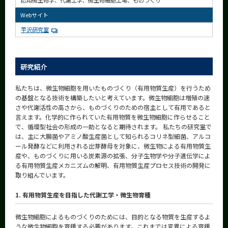
応用微生物学、代謝工学、微生物細胞工場、ものづくり
CLOSE
Webサイト
平沢研究室
研究紹介
私たちは、微生物細胞を用いたものづくり（有用物質生産）を行うため
の基盤となる技術を構築したいと考えています。微生物細胞は増殖の速
さや代謝活性の高さから、ものづくりのための宿主として有用であると
言えます。化学的に作られていた有用物質を微生物細胞に作らせること
で、循環型社会の形成の一助となると期待されます。 私たちの研究室で
は、主に大腸菌やアミノ酸生産菌として知られるコリネ型細菌、アルコ
ール発酵などに利用される出芽酵母を対象に、微生物による有用物質生
産や、ものづくりに用いる炭素源の拡張、分子生物学や分子遺伝学によ
る有用物質生産メカニズムの解明、有用物質生産プロセス技術の開発に
取り組んでいます。
1. 有用物質生産を目指した代謝工学・微生物育種
微生物細胞によるものづくりのためには、目的となる物質を生産するよ
うな微生物細胞を育種する必要があります。これまでは変異による育種