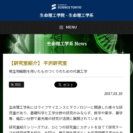
生命理工学院 - 生命理工学系
日本語
English
MENU
トップページ
Top Page
生命理工学系 News
生命理工学系について
About Us
【研究室紹介】 平沢研究室
教育
微生物細胞を用いたものづくりのための代謝工学
Education
教員・研究室
RSS
Faculty and Laboratories
2017.01.10
未来
Future
生命理工学系にはライフサイエンスとテクノロジーに関連した様々な研
究室があり、基礎科学と工学分野の研究のみならず、医学や薬学、農学
入学案内
等、幅広い分野で最先端の研究が活発に展開されています。
Admissions
研究室紹介シリーズでは、ひとつの研究室にスポットを当てて研究テー
マや研究成果を紹介。今回は、微生物を宿主とした有用物質生産のため
生命理工学系 News