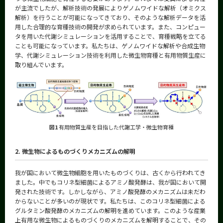
が主流でしたが、解析技術の発展によりゲノムワイドな解析（オミクス
解析）を行うことが可能になってきており、そのような解析データを活
用した合理的な育種技術の開発が求められています。また、コンピュー
タを用いた代謝シミュレーションを活用することで、育種戦略を立てる
ことも可能になっています。私たちは、ゲノムワイドな解析や合成生物
学、代謝シミュレーション技術を利用した微生物育種と有用物質生産に
取り組んでいます。
図1
有用物質生産を目指した代謝工学・微生物育種
2. 微生物によるものづくりメカニズムの解明
我が国において微生物細胞を用いたものづくりは、古くから行われてき
ました。中でもコリネ型細菌によるアミノ酸発酵は、我が国において開
発された技術です。しかしながら、アミノ酸発酵のメカニズムは未だわ
からないことが多いのが現状です。私たちは、このコリネ型細菌による
グルタミン酸発酵のメカニズムの解明を進めています。このような産業
上有用な微生物によるものづくりのメカニズムを解明することで、その