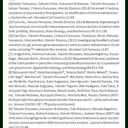
[4] Kento Tokuyama, Satoshi Ohno, Katsunori Yoshikawa, Takashi Hirasawa, S
hotaro Tanaka, Chikara Furusawa, Hiroshi Shimizu (2014) Increased 3-hydroxy
propionic acid production from glycerol, by modification of central metabolism i
n
Escherichia coli
.
Microbial Cell Factories
13:64
[5] Yuma Ito, Takashi Hirasawa, Hiroshi Shimizu (2014) Metabolic engineering of
Saccharomyces cerevisiae
for improving succinic acid production based on meta
bolic profiling.
Bioscience, Biotechnology, and Biochemistry
78:151-159.
[6] Yuki Usui, Takashi Hirasawa, Chikara Furusawa, Tomokazu Shirai, Natsuko
Yamamoto, Hirotada Mori, Hiroshi Shimizu (2012) Investigating the effects of pert
urbations to pgi and eno gene expression on central carbon metabolism in
Esche
richia coli
using
13
C metabolic flux analysis.
Microbial Cell Factories
11:87.
[7] Jongpill Kim, Hirohisa Fukuda, Takashi Hirasawa, Keisuke Nagahisa, Kazuo
Nagai, Masaaki Wachi, Hiroshi Shimizu (2010) Requirement of de novo synthesis
of the OdhI protein in penicillin-induced glutamate production by
Corynebacter
ium glutamicum
.
Applied Microbiology and Biotechnology
86:911-920.
[8] Nobuyoshi Ishii
#
, Kenji Nakahigashi
#
, Tomoya Baba
#
, Martin Robert
#
, Tomoy
oshi Soga
#
, Akio Kanai
#
, Takashi Hirasawa
#
, Miki Naba, Kenta Hirai, Aminul Hoq
ue, Pei Yee Ho, Yuji Kakazu, Kaori Sugawara, Saori Igarashi, Satoshi Harada, Tak
eshi Masuda, Naoyuki Sugiyama, Takashi Togashi, Miki Hasegawa, Yuki Takai, K
atsuyuki Yugi, Kazuharu Arakawa, Nayuta Iwata, Yoshihiro Toya, Yoichi Nakaya
ma, Takaaki Nishioka, Kazuyuki Shimizu, Hirotada Mori, Masaru Tomita (2007)
Multiple high throughput analyses monitor the response of
E. coli
to perturbatio
ns.
Science
316:593-597. (
#
Equally contributed)
[9] Takashi Hirasawa, Katsunori Yoshikawa, Yuki Nakakura, Keisuke Nagahisa,
Chikara Furusawa, Yoshio Katakura, Hiroshi Shimizu, Suteaki Shioya (2007) Ide
ntification of target genes for conferring ethanol stress-tolerance to yeast
Sacchar
omyces cerevisiae
based on DNA microarray data analysis.
Journal of Biotechnol
ogy
131:33-44.