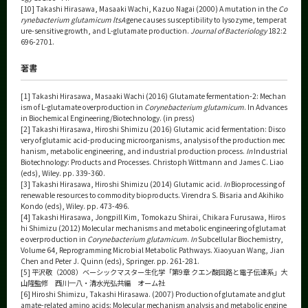
[10] Takashi Hirasawa, Masaaki Wachi, Kazuo Nagai (2000) A mutation in the
Co
rynebacterium glutamicum ltsA
gene causes susceptibility to lysozyme, temperat
ure-sensitive growth, and L-glutamate production.
Journal of Bacteriology
182:2
696-2701.
著書
[1] Takashi Hirasawa, Masaaki Wachi (2016) Glutamate fermentation-2: Mechan
ism of L-glutamate overproduction in
Corynebacterium glutamicum
. In Advances
in Biochemical Engineering/Biotechnology. (in press)
[2] Takashi Hirasawa, Hiroshi Shimizu (2016) Glutamic acid fermentation: Disco
very of glutamic acid-producing microorganisms, analysis of the production mec
hanism, metabolic engineering, and industrial production process.
In
Industrial
Biotechnology: Products and Processes. Christoph Wittmann and James C. Liao
(eds), Wiley. pp. 339-360.
[3] Takashi Hirasawa, Hiroshi Shimizu (2014) Glutamic acid.
In
Bioprocessing of
renewable resources to commodity bioproducts. Virendra S. Bisaria and Akihiko
Kondo (eds), Wiley. pp. 473-496.
[4] Takashi Hirasawa, Jongpill Kim, Tomokazu Shirai, Chikara Furusawa, Hiros
hi Shimizu (2012) Molecular mechanisms and metabolic engineering of glutamat
e overproduction in
Corynebacterium glutamicum
.
In
Subcellular Biochemistry,
Volume 64, Reprogramming Microbial Metabolic Pathways. Xiaoyuan Wang, Jian
Chen and Peter J. Quinn (eds), Springer. pp. 261-281.
[5] 平沢敬（2008）ベーシックマスター生化学「第9章 クエン酸回路と電子伝達系」大
山隆監修 西川一八・清水光弘共編 オーム社
[6] Hiroshi Shimizu, Takashi Hirasawa. (2007) Production of glutamate and glut
amate-related amino acids: Molecular mechanism analysis and metabolic engine