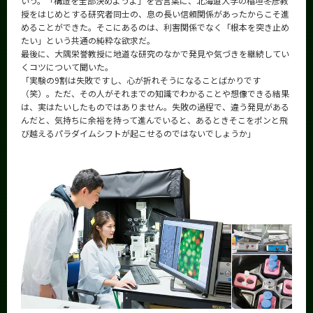
いう。「構造を全部決めようよ」を合言葉に、北海道大学の稲垣冬彦教
授をはじめとする研究者同士の、息の長い信頼関係があったからこそ進
めることができた。そこにあるのは、利害関係でなく「根本を突き止め
たい」という共通の純粋な欲求だ。
最後に、大隅栄誉教授に地道な研究のなかで発見や気づきを継続してい
くコツについて聞いた。
「実験の9割は失敗ですし、心が折れそうになることばかりです
（笑）。ただ、その人がそれまでの知識でわかることや想像できる結果
は、実はたいしたものではありません。失敗の過程で、違う発見がある
んだと、気持ちに余裕を持って進んでいると、あるときそこをポンと飛
び越えるパラダイムシフトが起こせるのではないでしょうか」