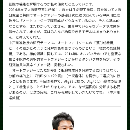
細胞の機能を解明するのが私の使命だと思っています」
2014年まで大隅研究室に所属し、現在は生命理工学院に籍を置いて大隅
研究室と共同でオートファジーの基礎研究に取り組んでいる中戸川仁准
教授は「オートファジーで膜形成がどうなっているのか、そんな基本的
なことすら、まだわかっていません。世界中でいろんなデータや成果が
報告されていますが、実はみんなが納得できるモデルはあまりありませ
ん」と教えてくれた。
中戸川准教授の研究テーマは、オートファゴソームの「膜形成機構」
と、その膜がどのように分解対象を見つけるのかという「標的の認識機
構」である。標的認識に関しては、2014年にオルガネラの中でも重要な
核と小胞体の選択的オートファジーにかかわるタンパク質を特定。その
研究結果は英ネイチャー誌に掲載された。
「オートファジーはただ無差別に細胞質成分を分解するだけではなく、
分解の標的上に『目印タンパク質』（＝受容体）を提示して選択的に行
うこともあります。今回の発見で、Atg39は核の、Atg40は小胞体の目印
として機能することがわかりました。では、なぜ選択的に分解する必要
があるのか、は次の段階。これから解明していきたいですね」（中戸川
准教授）