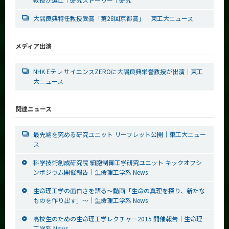
大隅良典特任教授受賞「第28回京都賞」｜東工大ニュース
メディア出演
NHK Eテレ サイエンスZEROに大隅良典栄誉教授が出演｜東工
大ニュース
関連ニュース
最先端を究める研究ユニット リーフレット公開｜東工大ニュー
ス
科学技術創成研究院 細胞制御工学研究ユニット キックオフシ
ンポジウム開催報告｜生命理工学系 News
生命理工学の面白さを語る～動画「生命の真理を探り、新たな
ものを作り出す」～｜生命理工学系 News
高校生のための生命理工学レクチャー2015 開催報告｜生命理
工学系 News