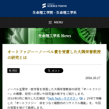
生命理工学院 - 生命理工学系
日本語
English
MENU
トップページ
Top Page
生命理工学系 News
生命理工学系について
About Us
オートファジー－ノーベル賞を受賞した大隅栄誉教授
教育
の研究とは
Education
教員・研究室
RSS
Faculty and Laboratories
2016.10.17
未来
Future
ノーベル生理学・医学賞を受賞した大隅栄誉教授の研究「オートファジ
ー」の概要、研究への想いや研究室の様子をご紹介します。
入学案内
2016年3月に発行した広報誌『
Tech Tech－テクテク－
』29号で特集
Admissions
した「オートファジー 命をつなぐ細胞内のリサイクル機能」を、今回
の受賞を受けて再掲します。
生命理工学系 News