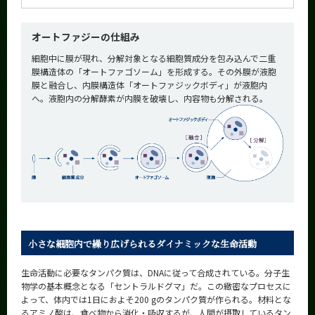
オートファジーの仕組み
細胞中に膜が現れ、分解対象となる細胞質成分を包み込んで二重
膜構造体の「オートファゴソーム」を形成する。その外膜が液胞
膜と融合し、内膜構造体「オートファジックボディ」が液胞内
へ。液胞内の分解酵素が内膜を破壊し、内容物も分解される。
小さな細胞内で繰り広げられるダイナミックな生命活動
生命活動に必要なタンパク質は、DNAに従って合成されている。分子生
物学の基本概念となる「セントラルドグマ」だ。この緻密なプロセスに
よって、体内では1日におよそ200 gのタンパク質が作られる。材料とな
るアミノ酸は、食べ物から消化・吸収するが、人間が摂取しているタン