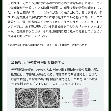
止めれば、何がどう分解されるのかわかるのではないか」と考え、あえ
て分解酵素が欠損している酵母を用意し、飢餓状態の液胞を観察してい
た。すると液胞内で、小さな粒々が激しく動き回っているのを確認。そ
れは細胞質成分が液胞内に次々に取り込まれている様子であった。この
発見から、電子顕微鏡などを使ってさらに研究を進めていく。オートフ
ァジーでは、まず膜が現れて、細胞質成分を包み込み「オートファゴソ
ーム」を形成することや、それを液胞内に取り込んで分解しているとい
う全容を明らかにしていった。
※
細胞を壊して遠心分離機にかけ、オルガネラを種類ごとに集める方法
全長約5 μmの酵母内部を観察する
光学顕微鏡の約500倍の拡大率を持つ電子顕微鏡を使う酵母内部の
観察には、下処理が必要になる。液体窒素で瞬間凍結し、生きた
状態で固定した酵母の集団を樹脂に埋め込む。これを50 nmの薄
さで切断できる「マイクロトーム」でスライスする。