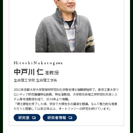
中戸川 仁
准教授
生命理工学院 生命理工学系
2002年京都大学大学院理学研究科化学専攻博士後期課程修了。東京工業大学フ
ロンティア研究機構特任助教、特任准教授、大学院生命理工学研究科生体シス
テム専攻准教授を経て、2016年より現職。
「博士課程を修了した頃、学会で大隅先生の講演を聴講。なんて魅力的な現象
だろうと感動して以来10年以上、オートファジーの研究を続けています」