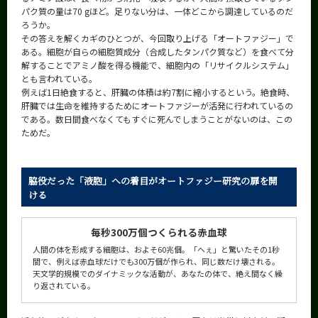
パク質の量は70 gほど。足りない分は、一体どこから調達しているのだ
ろうか。
その答えを解くカギのひとつが、今回取り上げる「オートファジー」で
ある。細胞が自らの細胞質成分（合成したタンパク質など）を食べて分
解することでアミノ酸を得る機能で、細胞内の「リサイクルシステム」
とも言われている。
例えば1日絶食すると、肝臓の体積は約7割に縮小するという。絶食時、
肝臓では生命を維持するためにオートファジーが活発に行われているの
である。数日間食べなくてもすぐに死んでしまうことがないのは、この
ためだ。
脇役だった「液胞」への着目がオートファジー研究の扉を開
ける
毎秒300万個つくられる赤血球
人間の体を形成する細胞は、およそ60兆個。「へぇ」と驚いたその1秒
間で、例えば赤血球だけでも300万個が作られ、同じ数だけ壊される。
天文学的規模でのダイナミックな活動が、あなたの体で、絶え間なく繰
り返されている。