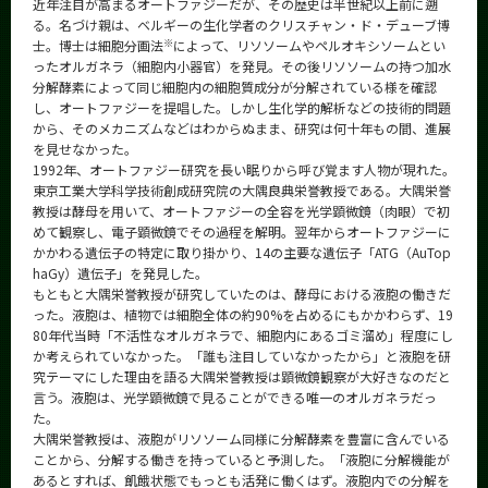
近年注目が高まるオートファジーだが、その歴史は半世紀以上前に遡
る。名づけ親は、ベルギーの生化学者のクリスチャン・ド・デューブ博
※
士。博士は細胞分画法
によって、リソソームやペルオキシソームとい
ったオルガネラ（細胞内小器官）を発見。その後リソソームの持つ加水
分解酵素によって同じ細胞内の細胞質成分が分解されている様を確認
し、オートファジーを提唱した。しかし生化学的解析などの技術的問題
から、そのメカニズムなどはわからぬまま、研究は何十年もの間、進展
を見せなかった。
1992年、オートファジー研究を長い眠りから呼び覚ます人物が現れた。
東京工業大学科学技術創成研究院の大隅良典栄誉教授である。大隅栄誉
教授は酵母を用いて、オートファジーの全容を光学顕微鏡（肉眼）で初
めて観察し、電子顕微鏡でその過程を解明。翌年からオートファジーに
かかわる遺伝子の特定に取り掛かり、14の主要な遺伝子「ATG（AuTop
haGy）遺伝子」を発見した。
もともと大隅栄誉教授が研究していたのは、酵母における液胞の働きだ
った。液胞は、植物では細胞全体の約90%を占めるにもかかわらず、19
80年代当時「不活性なオルガネラで、細胞内にあるゴミ溜め」程度にし
か考えられていなかった。「誰も注目していなかったから」と液胞を研
究テーマにした理由を語る大隅栄誉教授は顕微鏡観察が大好きなのだと
言う。液胞は、光学顕微鏡で見ることができる唯一のオルガネラだっ
た。
大隅栄誉教授は、液胞がリソソーム同様に分解酵素を豊富に含んでいる
ことから、分解する働きを持っていると予測した。「液胞に分解機能が
あるとすれば、飢餓状態でもっとも活発に働くはず。液胞内での分解を