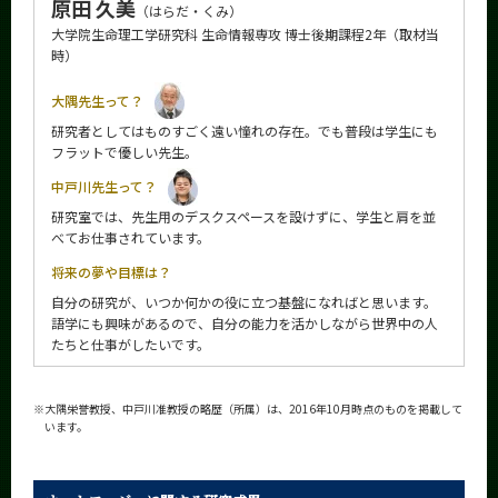
原田 久美
（はらだ・くみ）
大学院生命理工学研究科 生命情報専攻 博士後期課程2年（取材当
時）
大隅先生って？
研究者としてはものすごく遠い憧れの存在。でも普段は学生にも
フラットで優しい先生。
中戸川先生って？
研究室では、先生用のデスクスペースを設けずに、学生と肩を並
べてお仕事されています。
将来の夢や目標は？
自分の研究が、いつか何かの役に立つ基盤になればと思います。
語学にも興味があるので、自分の能力を活かしながら世界中の人
たちと仕事がしたいです。
※
大隅栄誉教授、中戸川准教授の略歴（所属）は、2016年10月時点のものを掲載して
います。