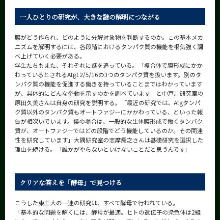
一人ひとりの研究が、大きな謎の解明につながる
膜がどう作られ、どのように分解対象物を判断するのか。この基本メカ
ニズムを解明するには、各段階におけるタンパク質の機能を根気強く調
べ上げていく必要がある。
学生たちもまた、それぞれに謎を追っている。「複合体で膜形成にかか
わっているとされるAtg12/5/16の3つのタンパク質を扱います。別のタ
ンパク質の機能を促進する働きを持っていることまではわかっています
が、具体的にどんな挙動を示すのかを調べています」と中戸川研究室の
原田久美さんは自身の研究を説明する。「最近の研究では、Atgタンパ
ク質以外のタンパク質もオートファジーにかかわっている、といった報
告が相次いでいます。僕の場合は、一般的な生体膜形成で働くタンパク
質が、オートファジーではどの段階でどう機能しているのか。その関連
性を研究しています」大隅研究室の志摩喬之さんは基礎研究を選択した
理由を続ける。「誰かがやらないといけないことだと思うんです」
クリアな答えを「酵母」で見つける
こうした東工大の一連の研究は、すべて酵母で行われている。
「基本的な問題を解くには、酵母が最適。ヒトの遺伝子の染色体は2組