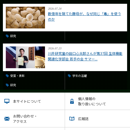
2026.07.24
数億年を隔てた酵母が、なぜ同じ「毒」を使う
のか
研究
2026.07.23
川井研究室の田口心太郎さんが第37回 生体機能
関連化学部会 若手の会 サマー...
受賞・表彰
学生の活躍
研究
個人情報の
本サイトについて
取り扱いについて
お問い合わせ・
広報誌
アクセス