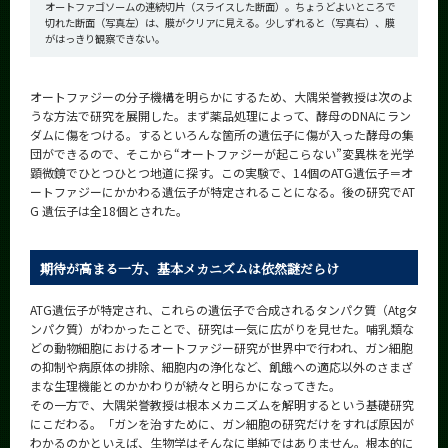
オートファゴソームの連続切片（スライスした断面）。ちょうどよいところで
切れた断面（写真左）は、膜がクリアに見える。少しずれると（写真右）、膜
がはっきり観察できない。
オートファジーの分子機構を明らかにするため、大隅栄誉教授は次のよ
うな方法で研究を展開した。まず薬品処理によって、酵母のDNAにラン
ダムに傷をつける。するといろんな箇所の遺伝子に傷が入った酵母の集
団ができるので、そこから“オートファジーが起こらない”変異株を光学
顕微鏡でひとつひとつ地道に探す。この実験で、14個のATG遺伝子＝オ
ートファジーにかかわる遺伝子が特定されることになる。後の研究でAT
G 遺伝子は全18個とされた。
期待が高まる一方、基本メカニズムは依然謎だらけ
ATG遺伝子が特定され、これらの遺伝子で合成されるタンパク質（Atgタ
ンパク質）がわかったことで、研究は一気に広がりを見せた。哺乳類な
どの動物細胞におけるオートファジー研究が世界中で行われ、ガン細胞
の抑制や病原体の排除、細胞内の浄化など、飢餓への適応以外のさまざ
まな生理機能とのかかわりが続々と明らかになってきた。
その一方で、大隅栄誉教授は根本メカニズムを解明するという基礎研究
にこだわる。「ガンを治すために、ガン細胞の研究だけをすれば原因が
わかるのかといえば、生物学はそんなに単純ではありません。根本的に