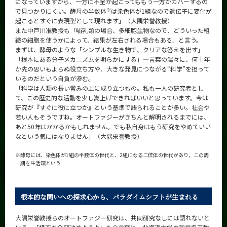
になっていますから、一方に不全が起こってももう一方がカバーするの
※
で見つかりにくい。酵母の半数体
は染色体が1組なので遺伝子に変化が
起こるとすぐに表現型として現れます」（大隅栄誉教授）
また中戸川准教授も「哺乳類の場合、多細胞生物なので、どういった組
織の細胞を使うかによって、結果が左右される場合もある」と言う。
まずは、酵母のような「シンプルな生き物で、クリアな答えを出す」
「根本にある分子メカニズムを明らかにする」―言葉の端々に、何十年
か先の思いもよらぬ役立ち方や、大きな発見につながる“科学”を担って
いるのだという自負が滲む。
「科学は人類の長い営みの上に成り立つもの。私も一人の研究者とし
て、この歴史的な活動を少し嵩上げできればいいと思っています。今は
研究が『すぐに役に立つか』という基準で語られることが多い。社会や
若い人もそうですね。オートファジーがきちんと解明されるまでには、
あと50年はかかるかもしれません。でも私自身はもう研究をやめていい
なという気にはなりません」（大隅栄誉教授）
※
酵母には、染色体が1組の半数体の世代と、2組になる二倍体の世代があり、この周
期を生活環という
根本的な問いへの探求心から、パラダイムシフトが生まれる
大隅栄誉教授らのオートファジー研究は、共同研究なしには語れないと