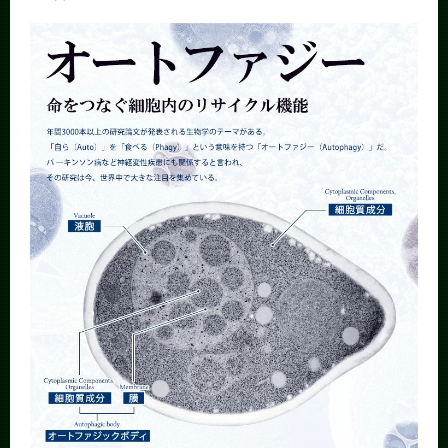
News
News 一覧
カテゴリ別
課程別
月別
イベントカレンダー
Event Calendar
サイト構成
学内向け情報
系詳細情報