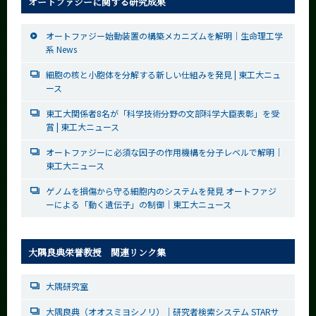
オートファジーに関する研究成果
オートファジー始動装置の構築メカニズムを解明｜生命理工学
系 News
細胞の核と小胞体を分解する新しい仕組みを発見 | 東工大ニュ
ース
東工大関係者8名が「科学技術分野の文部科学大臣表彰」を受
賞 | 東工大ニュース
オートファジーに必須な因子の作用機構を分子レベルで解明｜
東工大ニュース
ゲノムを損傷から守る細胞内のシステムを発見 オートファジ
ーによる「動く遺伝子」の制御｜東工大ニュース
大隅良典栄誉教授 関連リンク集
大隅研究室
大隅良典（オオスミヨシノリ）｜研究者検索システム STARサ