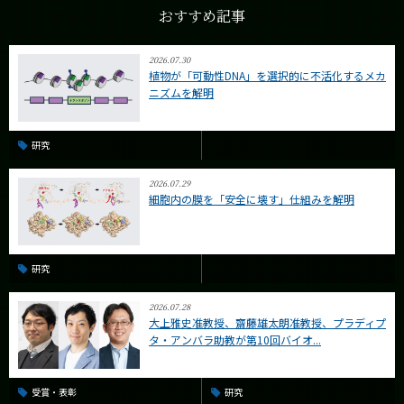
おすすめ記事
2026.07.30
植物が「可動性DNA」を選択的に不活化するメカ
ニズムを解明
研究
2026.07.29
細胞内の膜を「安全に壊す」仕組みを解明
研究
2026.07.28
大上雅史准教授、齋藤雄太朗准教授、プラディプ
タ・アンバラ助教が第10回バイオ...
受賞・表彰
研究