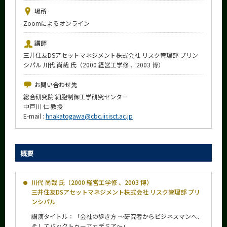
News
場所
Zoomによるオンライン
イベントカレンダー
Event Calendar
講師
今後のイベント
三井住友DSアセットマネジメント株式会社 リスク管理部 プリン
シパル 川代 尚哉 氏（2000 経営工学修 、2003 博）
今後の課程別イベント
お問い合わせ先
年別アーカイブ
総合研究院 細胞制御⼯学研究センター
中⼾川 仁 教授
E-mail :
hnakatogawa@cbc.iir.isct.ac.jp
サイト構成
概要
学内向け情報
川代 尚哉 氏（2000 経営工学修 、2003 博）
系詳細情報
三井住友DSアセットマネジメント株式会社 リスク管理部 プリ
ンシパル
CLOSE
講演タイトル：「会社の歩き方 〜研究者からビジネスマンへ、
そしてバックトゥーアカデミア〜」