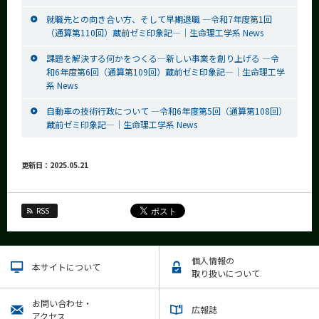
就職先との向き合い方、そして早期退職 ―令和7年度第1回
（通算第110回）蔵前ゼミ印象記―│生命理工学系 News
課題を解決する何かをつくる―新しい事業を創り上げる ―令
和6年度第6回（通算第109回）蔵前ゼミ印象記―│生命理工学
系 News
自動車の技術行政について ―令和6年度第5回（通算第108回）
蔵前ゼミ印象記―│生命理工学系 News
更新日：2025.05.21
RSS
個人情報の
本サイトについて
取り扱いについて
お問い合わせ・
広報誌
アクセス