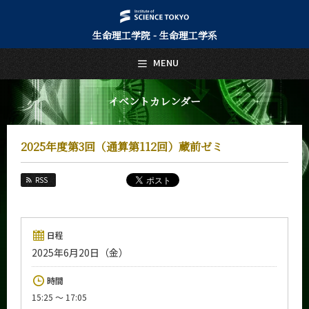
生命理工学院 - 生命理工学系
日本語
English
MENU
トップページ
Top Page
イベントカレンダー
生命理工学系について
About Us
2025年度第3回（通算第112回）蔵前ゼミ
教育
Education
RSS
教員・研究室
Faculty and Laboratories
未来
日程
Future
2025年6月20日（金）
入学案内
時間
Admissions
15:25 ～ 17:05
生命理工学系 News