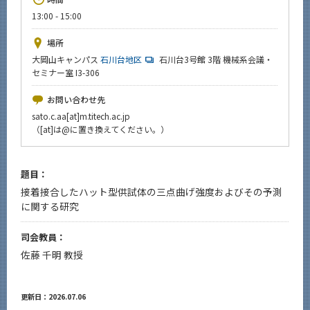
News
13:00 - 15:00
イベントカレンダー
場所
Event Calendar
大岡山キャンパス
石川台地区
石川台3号館 3階 機械系会議・
セミナー室 I3-306
今後のイベント
今後の課程別イベント
お問い合わせ先
sato.c.aa[at]m.titech.ac.jp
年別アーカイブ
（[at]は@に置き換えてください。）
題目：
接着接合したハット型供試体の三点曲げ強度およびその予測
サイト構成
に関する研究
系詳細情報
司会教員：
佐藤 千明 教授
CLOSE
更新日：2026.07.06