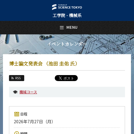
工学院 - 機械系
日本語
English
MENU
トップページ
Top Page
イベントカレンダー
機械系について
About Us
博士論文発表会 （池田 圭佑 氏）
教育
Education
RSS
教員・研究室
Faculty and Laboratories
機械コース
未来
Future
日程
入学案内
2026年7月27日（月）
Admissions
機械系 News
時間