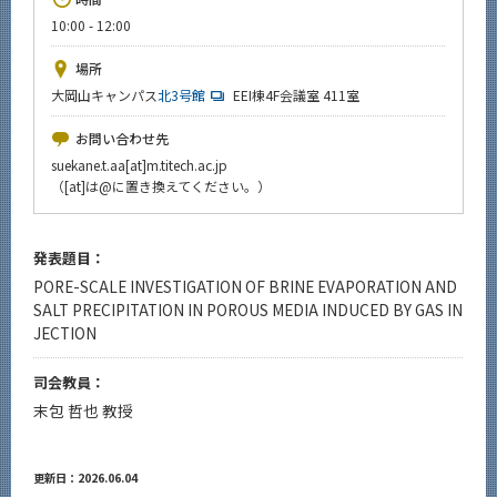
News
10:00 - 12:00
イベントカレンダー
場所
Event Calendar
大岡山キャンパス
北3号館
EEI棟4F会議室 411室
今後のイベント
お問い合わせ先
今後の課程別イベント
suekane.t.aa[at]m.titech.ac.jp
（[at]は@に置き換えてください。）
年別アーカイブ
発表題目：
PORE-SCALE INVESTIGATION OF BRINE EVAPORATION AND
サイト構成
SALT PRECIPITATION IN POROUS MEDIA INDUCED BY GAS IN
JECTION
系詳細情報
司会教員：
末包 哲也 教授
CLOSE
更新日：2026.06.04