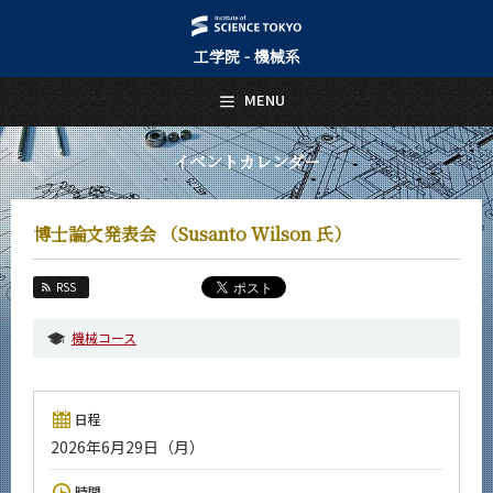
工学院 - 機械系
日本語
English
MENU
トップページ
Top Page
イベントカレンダー
機械系について
About Us
博士論文発表会 （Susanto Wilson 氏）
教育
Education
RSS
教員・研究室
Faculty and Laboratories
機械コース
未来
Future
日程
入学案内
2026年6月29日（月）
Admissions
機械系 News
時間