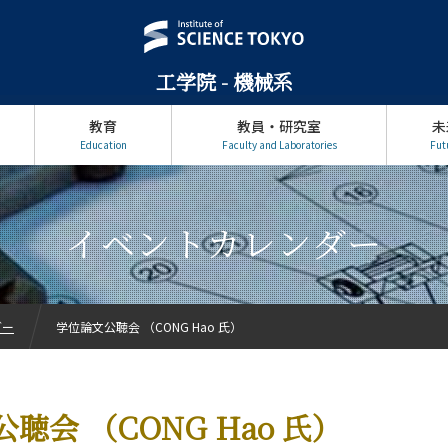
工学院 - 機械系
教育
教員・研究室
未
Education
Faculty and Laboratories
Fut
イベントカレンダー
ダー
学位論文公聴会 （CONG Hao 氏）
聴会 （CONG Hao 氏）