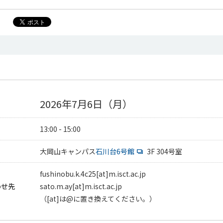
2026年7月6日（月）
13:00 - 15:00
大岡山キャンパス
石川台6号館
3F 304号室
fushinobu.k.4c25[at]m.isct.ac.jp
わせ先
sato.m.ay[at]m.isct.ac.jp
（[at]は@に置き換えてください。）