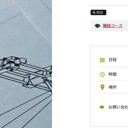
教育
RSS
教員・研究室
機械コース
未来
入学案内
機械系 News
日程
イベントカレンダー
今後のイベント
時間
今後の課程別イベント
場所
年別アーカイブ
お問い合