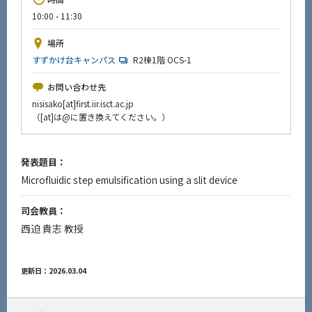
News
10:00 - 11:30
イベントカレンダー
場所
Event Calendar
すずかけ台キャンパス
R2棟1階 OCS-1
今後のイベント
お問い合わせ先
今後の課程別イベント
nisisako[at]first.iir.isct.ac.jp
（[at]は@に置き換えてください。）
年別アーカイブ
発表題目：
Microfluidic step emulsification using a slit device
サイト構成
司会教員：
系詳細情報
西迫 貴志 教授
CLOSE
更新日：2026.03.04