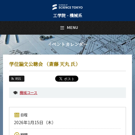
工学院 - 機械系
日本語
English
MENU
トップページ
Top Page
イベントカレンダー
機械系について
About Us
学位論文公聴会 （斎藤 天丸 氏）
教育
Education
RSS
教員・研究室
Faculty and Laboratories
機械コース
未来
Future
日程
入学案内
2026年1月15日（木）
Admissions
機械系 News
時間