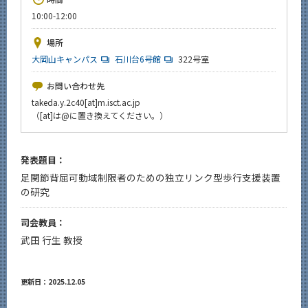
News
10:00-12:00
イベントカレンダー
場所
Event Calendar
大岡山キャンパス
石川台6号館
322号室
今後のイベント
お問い合わせ先
今後の課程別イベント
takeda.y.2c40[at]m.isct.ac.jp
（[at]は@に置き換えてください。）
年別アーカイブ
発表題目：
足関節背屈可動域制限者のための独立リンク型歩行支援装置
サイト構成
の研究
系詳細情報
司会教員：
武田 行生 教授
CLOSE
更新日：2025.12.05