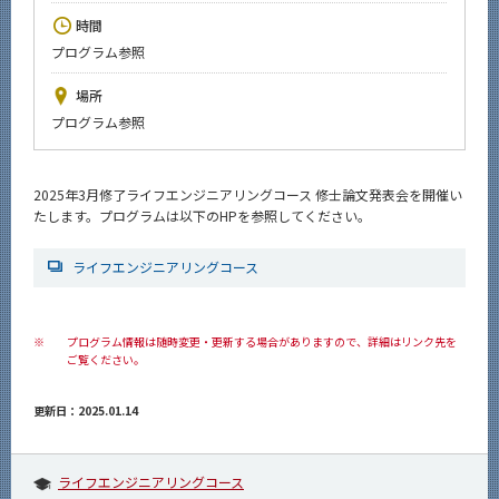
News
時間
プログラム参照
イベントカレンダー
Event Calendar
場所
今後のイベント
プログラム参照
今後の課程別イベント
2025年3月修了ライフエンジニアリングコース 修士論文発表会を開催い
年別アーカイブ
たします。プログラムは以下のHPを参照してください。
ライフエンジニアリングコース
サイト構成
※
プログラム情報は随時変更・更新する場合がありますので、詳細はリンク先を
系詳細情報
ご覧ください。
更新日：2025.01.14
CLOSE
ライフエンジニアリングコース