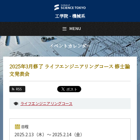
工学院 - 機械系
日本語
English
MENU
トップページ
Top Page
イベントカレンダー
機械系について
About Us
2025年3月修了 ライフエンジニアリングコース 修士論
教育
文発表会
Education
教員・研究室
RSS
Faculty and Laboratories
ライフエンジニアリングコース
未来
Future
入学案内
日程
Admissions
2025.2.13（木）～ 2025.2.14（金）
機械系 News