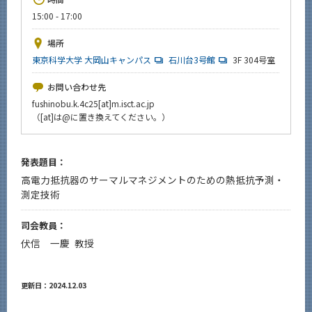
News
15:00 - 17:00
イベントカレンダー
場所
Event Calendar
東京科学大学 大岡山キャンパス
石川台3号館
3F 304号室
今後のイベント
お問い合わせ先
今後の課程別イベント
fushinobu.k.4c25[at]m.isct.ac.jp
（[at]は@に置き換えてください。）
年別アーカイブ
発表題目：
高電力抵抗器のサーマルマネジメントのための熱抵抗予測・
サイト構成
測定技術
系詳細情報
司会教員：
伏信 一慶 教授
CLOSE
更新日：2024.12.03