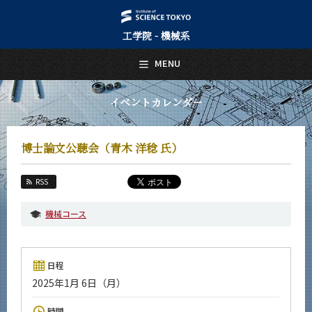
工学院 - 機械系
日本語
English
MENU
トップページ
Top Page
イベントカレンダー
機械系について
About Us
博士論文公聴会（青木 洋稔 氏）
教育
Education
RSS
教員・研究室
Faculty and Laboratories
機械コース
未来
Future
日程
入学案内
2025年1月 6日（月）
Admissions
機械系 News
時間