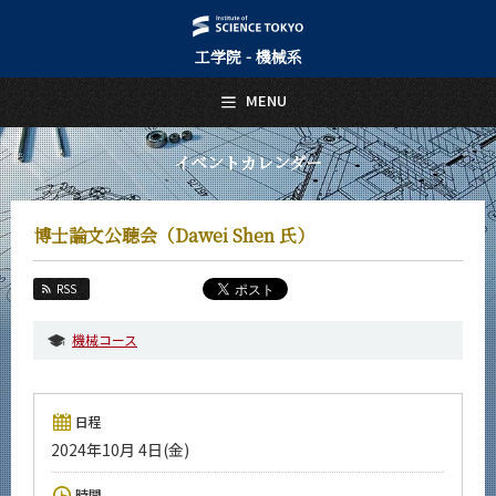
工学院 - 機械系
日本語
English
MENU
トップページ
Top Page
イベントカレンダー
機械系について
About Us
博士論文公聴会（Dawei Shen 氏）
教育
Education
RSS
教員・研究室
Faculty and Laboratories
機械コース
未来
Future
日程
入学案内
2024年10月 4日(金)
Admissions
機械系 News
時間