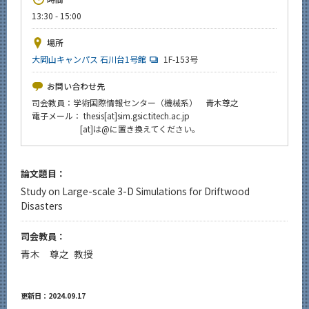
News
13:30 - 15:00
イベントカレンダー
場所
Event Calendar
大岡山キャンパス 石川台1号館
1F-153号
今後のイベント
お問い合わせ先
今後の課程別イベント
司会教員：学術国際情報センター（機械系） 青木尊之
電子メール： thesis[at]sim.gsic.titech.ac.jp
年別アーカイブ
[at]は@に置き換えてください。
論文題目：
Study on Large-scale 3-D Simulations for Driftwood
サイト構成
Disasters
系詳細情報
司会教員：
青木 尊之 教授
CLOSE
更新日：2024.09.17