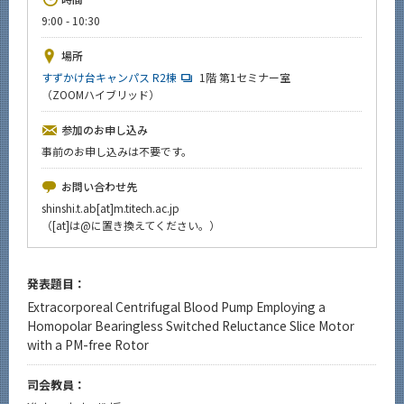
News
9:00 - 10:30
イベントカレンダー
場所
Event Calendar
すずかけ台キャンパス R2棟
1階 第1セミナー室
（ZOOMハイブリッド）
今後のイベント
今後の課程別イベント
参加のお申し込み
事前のお申し込みは不要です。
年別アーカイブ
お問い合わせ先
shinshi.t.ab[at]m.titech.ac.jp
（[at]は@に置き換えてください。）
サイト構成
発表題目：
系詳細情報
Extracorporeal Centrifugal Blood Pump Employing a
Homopolar Bearingless Switched Reluctance Slice Motor
with a PM-free Rotor
CLOSE
司会教員：