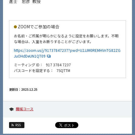
進士 忠彦 教授
ZOOMでご参加の場合
お名前・ご所属が明らかになるように設定をお願いします。不明
な場合は、入室をお断りすることがございます。
https://zoom.us/j/91737847237?pwd=U2JJM0REMHVnTG82ZG
JuOHdDeUN1QT09
ミーティング ID： 917 3784 7237
パスコードを設定する： 7SQTTM
更新日：2023.12.25
機械コース
RSS