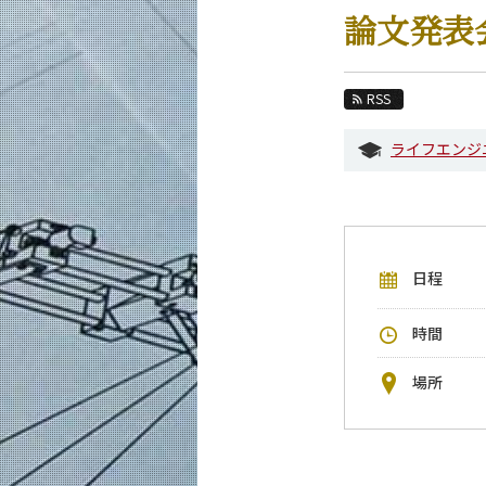
教育
論文発表
教員・研究室
未来
RSS
入学案内
ライフエンジ
機械系 News
イベントカレンダー
今後のイベント
日程
今後の課程別イベント
年別アーカイブ
時間
場所