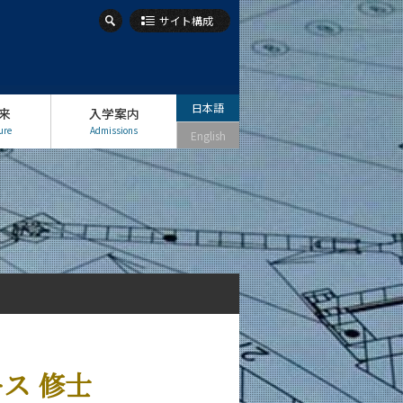
サイト構成
日本語
来
入学案内
ure
Admissions
English
ス 修士