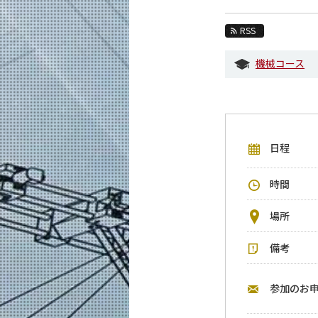
教育
RSS
教員・研究室
機械コース
未来
入学案内
機械系 News
日程
イベントカレンダー
今後のイベント
時間
今後の課程別イベント
場所
年別アーカイブ
備考
参加のお