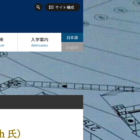
サイト構成
日本語
来
入学案内
ure
Admissions
English
h 氏）