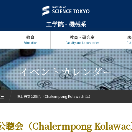
工学院 - 機械系
教育
教員・研究室
未
Education
Faculty and Laboratories
Fut
イベントカレンダー
ダー
博士論文公聴会（Chalermpong Kolawach 氏）
会（Chalermpong Kolawac