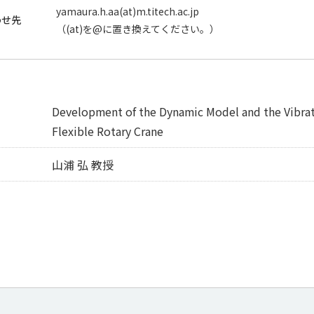
yamaura.h.aa(at)m.titech.ac.jp
わせ先
（(at)を@に置き換えてください。）
Development of the Dynamic Model and the Vibrat
Flexible Rotary Crane
山浦 弘 教授