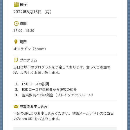
News
日程
2022年5月16日（月）
イベントカレンダー
Event Calendar
時間
18:00 - 19:30
今後のイベント
今後の課程別イベント
場所
オンライン（Zoom）
年別アーカイブ
プログラム
当日は以下のプログラムを予定しております。奮ってご参加の
程、よろしくお願い致します。
サイト構成
1.
ESDコースの説明
2.
ESDコース担当教員から研究の紹介
系詳細情報
3.
担当教員との相談会（ブレイクアウトルーム）
参加のお申し込み
CLOSE
下記のURLよりお申し込みください。登録メールアドレスに当日
のZoom URLをお送りします。