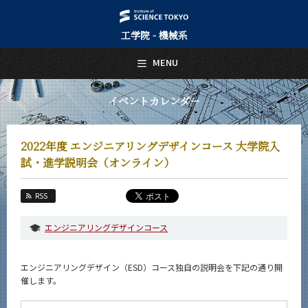
工学院 - 機械系
日本語
English
MENU
トップページ
Top Page
イベントカレンダー
機械系について
About Us
2022年度 エンジニアリングデザインコース 大学院入
教育
試・進学説明会（オンライン）
Education
教員・研究室
RSS
Faculty and Laboratories
エンジニアリングデザインコース
未来
Future
エンジニアリングデザイン（ESD）コース独自の説明会を下記の通り開
入学案内
催します。
Admissions
機械系 News