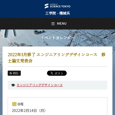
工学院 - 機械系
日本語
English
MENU
トップページ
Top Page
イベントカレンダー
機械系について
About Us
2022年3月修了 エンジニアリングデザインコース 修
教育
士論文発表会
Education
教員・研究室
RSS
Faculty and Laboratories
エンジニアリングデザインコース
未来
Future
入学案内
日程
Admissions
2022年2月14日（月）
機械系 News