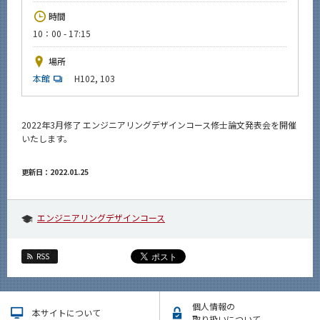
News
時間
10：00 - 17:15
イベントカレンダー
Event Calendar
場所
今後のイベント
本館
H102, 103
今後の課程別イベント
2022年3月修了 エンジニアリングデザインコース修士論文発表会を開催
年別アーカイブ
いたします。
更新日：2022.01.25
サイト構成
エンジニアリングデザインコース
系詳細情報
RSS
CLOSE
個人情報の
本サイトについて
取り扱いについて