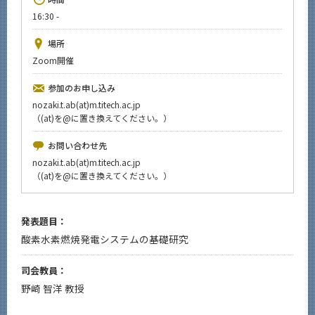
News
16:30 -
イベントカレンダー
場所
Event Calendar
Zoom開催
今後のイベント
参加のお申し込み
今後の課程別イベント
nozaki.t.ab(at)m.titech.ac.jp
（(at)を@に置き換えてください。）
年別アーカイブ
お問い合わせ先
nozaki.t.ab(at)m.titech.ac.jp
（(at)を@に置き換えてください。）
サイト構成
発表題目：
系詳細情報
酸素水素燃焼発電システムの基礎研究
CLOSE
司会教員：
野崎 智洋 教授