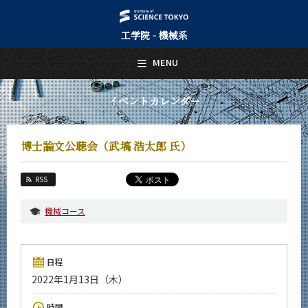
工学院 - 機械系
日本語
English
MENU
トップページ
Top Page
イベントカレンダー
機械系について
About Us
博士論文公聴会（武塙 浩太郎 氏）
教育
Education
RSS
教員・研究室
Faculty and Laboratories
機械コース
未来
Future
日程
入学案内
2022年1月13日（木）
Admissions
機械系 News
時間