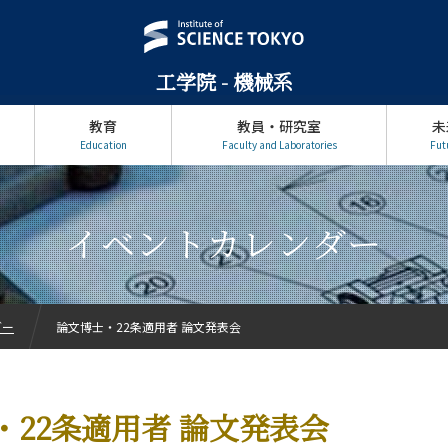
工学院 - 機械系
教育
教員・研究室
未
Education
Faculty and Laboratories
Fut
イベントカレンダー
ダー
論文博士・22条適用者 論文発表会
・22条適用者 論文発表会