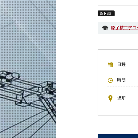
教育
RSS
教員・研究室
原子核工学コ
未来
入学案内
機械系 News
日程
イベントカレンダー
今後のイベント
時間
今後の課程別イベント
年別アーカイブ
場所