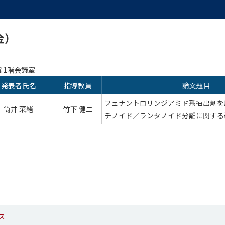
金）
 1階会議室
発表者氏名
指導教員
論文題目
フェナントロリンジアミド系抽出剤を
筒井 菜緒
竹下 健二
チノイド／ランタノイド分離に関する
ス