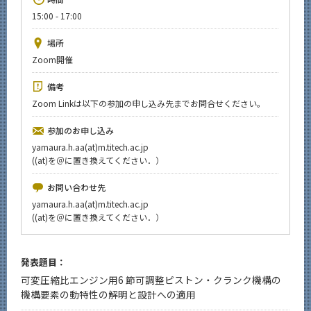
News
15:00 - 17:00
イベントカレンダー
場所
Event Calendar
Zoom開催
今後のイベント
備考
今後の課程別イベント
Zoom Linkは以下の参加の申し込み先までお問合せください。
年別アーカイブ
参加のお申し込み
yamaura.h.aa(at)m.titech.ac.jp
((at)を＠に置き換えてください．）
お問い合わせ先
サイト構成
yamaura.h.aa(at)m.titech.ac.jp
((at)を＠に置き換えてください．）
系詳細情報
発表題目：
CLOSE
可変圧縮比エンジン用6 節可調整ピストン・クランク機構の
機構要素の動特性の解明と設計への適用