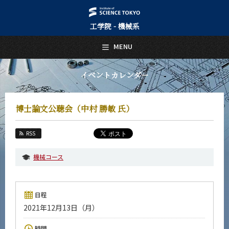
工学院 - 機械系
日本語
English
MENU
トップページ
Top Page
イベントカレンダー
機械系について
About Us
博士論文公聴会（中村 勝敏 氏）
教育
Education
RSS
教員・研究室
Faculty and Laboratories
機械コース
未来
Future
日程
入学案内
2021年12月13日（月）
Admissions
機械系 News
時間