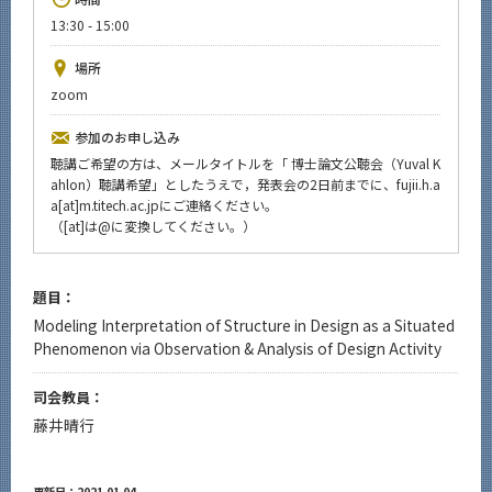
News
13:30 - 15:00
イベントカレンダー
場所
Event Calendar
zoom
今後のイベント
参加のお申し込み
今後の課程別イベント
聴講ご希望の方は、メールタイトルを「 博士論文公聴会（Yuval K
ahlon）聴講希望」としたうえで，発表会の2日前までに、fujii.h.a
年別アーカイブ
a[at]m.titech.ac.jpにご連絡ください。
（[at]は@に変換してください。）
題目：
サイト構成
Modeling Interpretation of Structure in Design as a Situated
Phenomenon via Observation & Analysis of Design Activity
系詳細情報
司会教員：
CLOSE
藤井晴行
更新日：2021.01.04