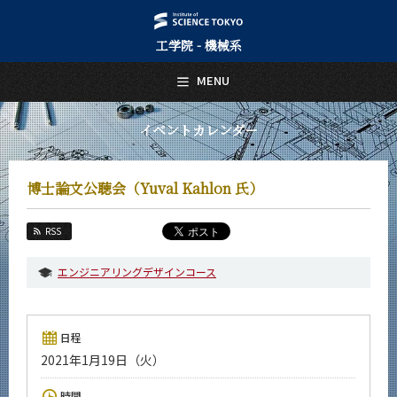
工学院 - 機械系
日本語
English
MENU
トップページ
Top Page
イベントカレンダー
機械系について
About Us
博士論文公聴会（Yuval Kahlon 氏）
教育
Education
RSS
教員・研究室
Faculty and Laboratories
エンジニアリングデザインコース
未来
Future
日程
入学案内
2021年1月19日（火）
Admissions
機械系 News
時間