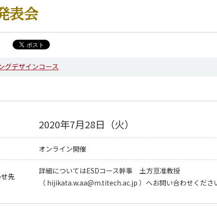
発表会
ングデザインコース
2020年7月28日（火）
オンライン開催
詳細についてはESDコース幹事 土方亘准教授
わせ先
（ hijikata.w.aa@m.titech.ac.jp ）へお問い合わせくだ