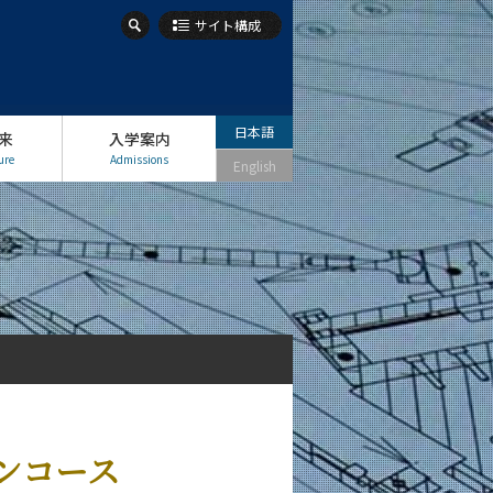
サイト構成
日本語
来
入学案内
ure
Admissions
English
ンコース