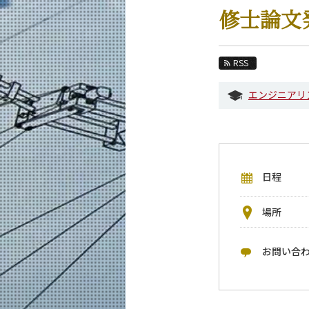
教育
修士論文
教員・研究室
未来
RSS
入学案内
エンジニアリ
機械系 News
イベントカレンダー
今後のイベント
日程
今後の課程別イベント
年別アーカイブ
場所
お問い合