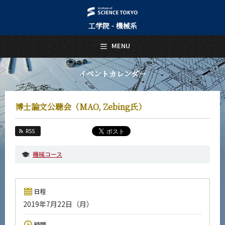
工学院 - 機械系
日本語
English
MENU
トップページ
Top Page
イベントカレンダー
機械系について
About Us
博士論文公聴会（MAO, Zebing氏）
教育
Education
RSS
教員・研究室
Faculty and Laboratories
機械コース
未来
Future
日程
入学案内
2019年7月22日（月）
Admissions
機械系 News
時間