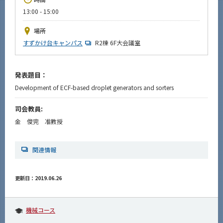
News
13:00 - 15:00
イベントカレンダー
場所
Event Calendar
すずかけ台キャンパス
R2棟 6F大会議室
今後のイベント
今後の課程別イベント
発表題目：
Development of ECF-based droplet generators and sorters
年別アーカイブ
司会教員:
金 俊完 准教授
サイト構成
関連情報
系詳細情報
更新日：2019.06.26
CLOSE
機械コース