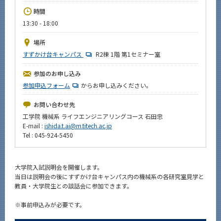
News
時間
13:30 - 18:00
イベントカレンダー
Event Calendar
場所
今後のイベント
すずかけ台キャンパス
R2棟 1階 第1セミナー室
今後の課程別イベント
参加のお申し込み
参加申込フォーム
からお申し込みください。
年別アーカイブ
お問い合わせ先
工学院 機械系 ライフエンジニアリングコース 石田忠
E-mail :
ishida.t.ai@m.titech.ac.jp
Tel : 045-924-5450
サイト構成
系詳細情報
大学院入試説明会を開催します。
当日は説明会の後にすずかけ台キャンパス内の機械系の各研究室見学と
教員・大学院生との談話会に参加できます。
CLOSE
※事前申込みが必要です。