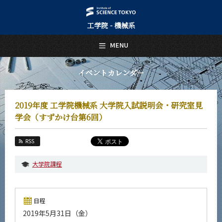
工学院 - 機械系
日本語
English
MENU
トップページ
Top Page
イベントカレンダー
機械系について
About Us
2019年度 工学院機械系 大学院入試説明会・研究室見
教育
学会（すずかけ台第6回）
Education
教員・研究室
RSS
Faculty and Laboratories
大学院課程
未来
Future
入学案内
日程
Admissions
2019年5月31日（金）
機械系 News