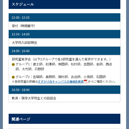
スケジュール
13:00 - 13:30
受付（時間厳守）
13:30 - 14:00
大学院入試説明会
14:00 - 16:40
研究室見学会（以下2グループで各3研究室を選んで見学ができます。）
グループ1：進士研、初澤研、桝田研、松村研、吉田研、金研、西迫
研、大竹研、只野研
グループ2：吉岡研、奥野研、岡村研、古谷研、小俣研、石田研
※
各研究室の詳細は
すずかけ台キャンパスの機械系教員
からご確認ください。
16:50 - 18:00
教員・現役大学院生との談話会
関連ページ