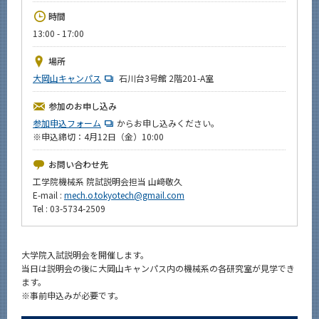
News
時間
13:00 - 17:00
イベントカレンダー
Event Calendar
場所
今後のイベント
大岡山キャンパス
石川台3号館 2階201-A室
今後の課程別イベント
参加のお申し込み
参加申込フォーム
からお申し込みください。
年別アーカイブ
※申込締切：4月12日（金）10:00
お問い合わせ先
工学院機械系 院試説明会担当 山﨑敬久
E-mail :
mech.o.tokyotech@gmail.com
サイト構成
Tel : 03-5734-2509
系詳細情報
大学院入試説明会を開催します。
当日は説明会の後に大岡山キャンパス内の機械系の各研究室が見学でき
CLOSE
ます。
※事前申込みが必要です。