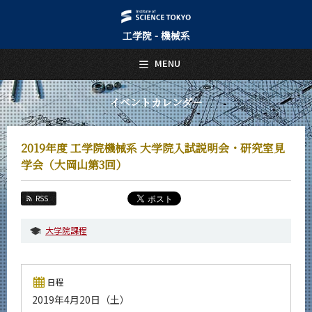
工学院 - 機械系
日本語
English
MENU
トップページ
Top Page
イベントカレンダー
機械系について
About Us
2019年度 工学院機械系 大学院入試説明会・研究室見
教育
学会（大岡山第3回）
Education
教員・研究室
RSS
Faculty and Laboratories
大学院課程
未来
Future
入学案内
日程
Admissions
2019年4月20日（土）
機械系 News