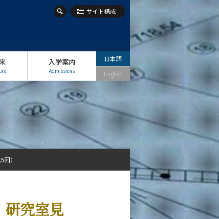
サイト構成
日本語
来
入学案内
ure
Admissions
English
第5回）
・研究室見