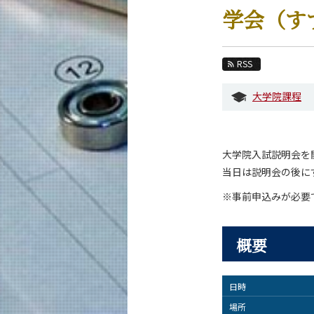
教育
学会（す
教員・研究室
未来
RSS
入学案内
大学院課程
機械系 News
イベントカレンダー
大学院入試説明会を
当日は説明会の後に
今後のイベント
今後の課程別イベント
※事前申込みが必要
年別アーカイブ
概要
日時
場所