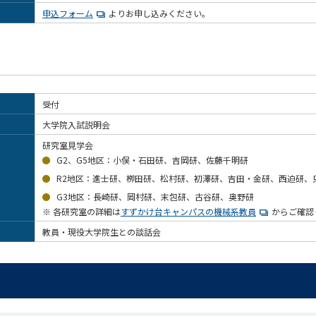
申込フォーム
よりお申し込みください。
受付
大学院入試説明会
研究室見学会
G2、G5地区：小俣・石田研、吉岡研、佐藤千明研
R2地区：進士研、栁田研、松村研、初澤研、吉田・金研、西迫研、
G3地区：長崎研、岡村研、末包研、古谷研、奥野研
※
各研究室の詳細は
すずかけ台キャンパスの機械系教員
からご確認
教員・現役大学院生との談話会