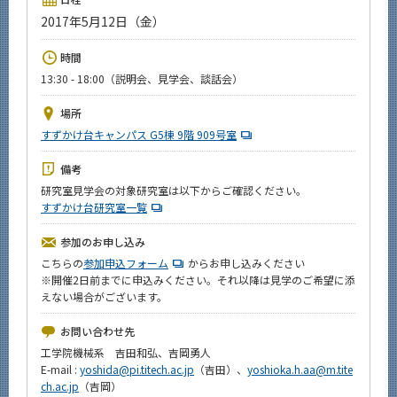
News
2017年5月12日（金）
イベントカレンダー
時間
Event Calendar
13:30 - 18:00（説明会、見学会、談話会）
今後のイベント
場所
今後の課程別イベント
すずかけ台キャンパス G5棟 9階 909号室
年別アーカイブ
備考
研究室見学会の対象研究室は以下からご確認ください。
すずかけ台研究室一覧
参加のお申し込み
サイト構成
こちらの
参加申込フォーム
からお申し込みください
※開催2日前までに申込みください。それ以降は見学のご希望に添
系詳細情報
えない場合がございます。
お問い合わせ先
CLOSE
工学院機械系 吉田和弘、吉岡勇人
E-mail :
yoshida@pi.titech.ac.jp
（吉田）、
yoshioka.h.aa@m.tite
ch.ac.jp
（吉岡）