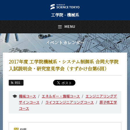
工学院 - 機械系
日本語
English
MENU
トップページ
Top Page
イベントカレンダー
機械系について
About Us
2017年度 工学院機械系・システム制御系 合同大学院
教育
入試説明会・研究室見学会（すずかけ台第6回）
Education
教員・研究室
RSS
Faculty and Laboratories
機械コース
エネルギー・情報コース
エンジニアリングデ
未来
ザインコース
ライフエンジニアリングコース
原子核工学
Future
コース
入学案内
Admissions
機械系 News
日程