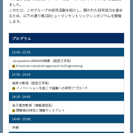
ました。
このたび、このグループの研究活動を紹介し、開かれた研究協力を進め
るため、以下の通り第1回ヒューマンセントリックシンポジウムを開催
します。
プログラム
13:30 - 13:55
Jacqueline URAKAMI助教（経営工学系）
A human centered approach to Engineering
13:55 - 14:20
妹尾大教授（経営工学系）
イノベーションを起こす組織への研究アプローチ
14:20 - 14:45
金子寛彦教授（情報通信系）
両眼視の特性と情報ディスプレイ
14:45 - 15:00
休憩