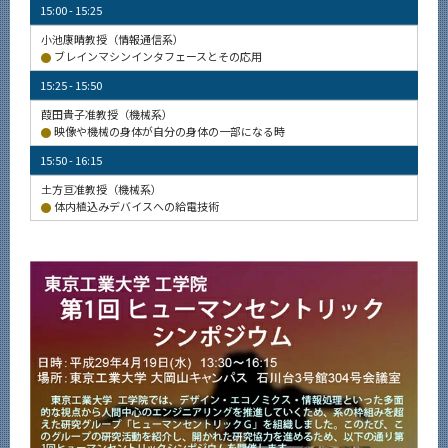
15:00 - 15:25
小池康晴教授（情報通信系）
ブレインマシンインタフェースとその応用
15:25 - 15:50
葭田貴子准教授（機械系）
映像や機械の身体が自分の身体の一部になる時
15:50 - 16:15
土方亘准教授（機械系）
体内植込みデバイスへの給電技術