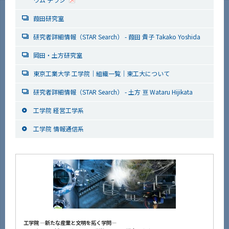
葭田研究室
研究者詳細情報（STAR Search） - 葭田 貴子 Takako Yoshida
岡田・土方研究室
東京工業大学 工学院｜組織一覧｜東工大について
研究者詳細情報（STAR Search） - 土方 亘 Wataru Hijikata
工学院 経営工学系
工学院 情報通信系
工学院 ―新たな産業と文明を拓く学問―