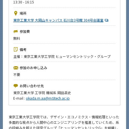
13:30 - 16:15
News
場所
イベントカレンダー
東京工業大学 大岡山キャンパス 石川台3号館 304号会議室
Event Calendar
今後のイベント
参加費
無料
今後の課程別イベント
備考
年別アーカイブ
主催：東京工業大学工学院 ヒューマンセントリック・グループ
参加のお申し込み
不要
サイト構成
お問い合わせ先
系詳細情報
東京工業大学 工学院 機械系 岡田昌史
E-mail :
okada.m.aa@m.titech.ac.jp
CLOSE
東京工業大学工学院では、デザイン・エコノミクス・情報処理といった
多面的な視点から人間中心のエンジニアリングを推進していくため、系
の枠組みを超えた研究グループ「ヒューマンセントリックG」を組織し