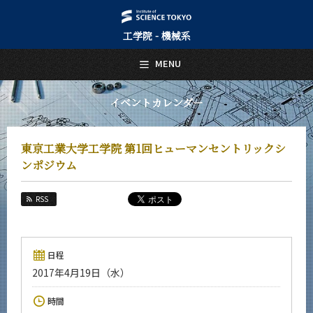
工学院 - 機械系
日本語
English
MENU
トップページ
Top Page
イベントカレンダー
機械系について
About Us
東京工業大学工学院 第1回ヒューマンセントリックシ
教育
ンポジウム
Education
教員・研究室
RSS
Faculty and Laboratories
未来
Future
日程
2017年4月19日（水）
入学案内
Admissions
時間
機械系 News