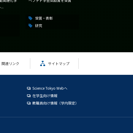
機能関連化学
ペプチド学会奨励賞を受賞
..
受賞・表彰
研究
関連リンク
サイトマップ
Science Tokyo Webヘ
在学生向け情報
教職員向け情報（学内限定）