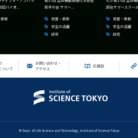
ラディプタ・アンバラ
第37回 生体機能関連化学部会
んが第37回 生体
回バイオ...
若手の会 サマー...
部会サマースクール.
・表彰
受賞・表彰
受賞・表彰
学生の活躍
学生の活躍
研究
研究
の
お問い合わせ・
広報誌
について
アクセス
© Dept. of Life Science and Technology, Institute of Science Tokyo