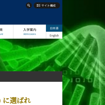
サイト構成
日本語
来
入学案内
ure
Admissions
English
22) に選ばれ