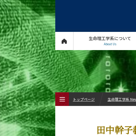
生命理工学系について
About Us
トップページ
生命理工学系 Ne
トップページ
田中幹子教授が
生命理工学系について