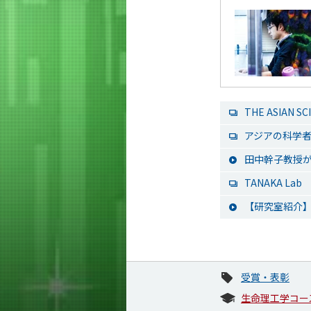
THE ASIAN SC
アジアの科学者
田中幹子教授が
TANAKA Lab
【研究室紹介】
受賞・表彰
生命理工学コー