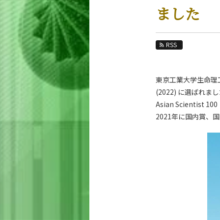
教育
ました
教員・研究室
未来
RSS
入学案内
東京工業大学生命理工学
生命理工学系 News
(2022) に選ばれま
News 一覧
Asian Scientis
2021年に国内賞
カテゴリ別
課程別
月別
イベントカレンダー