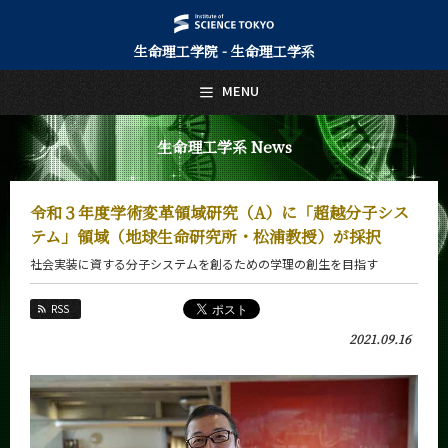
生命理工学院 - 生命理工学系
日本語
English
MENU
トップページ
Top Page
生命理工学系 News
生命理工学系について
About Us
令和３年度学術変革領域研究（A）に「超越分子シス
教育
テム」領域（地球生命研究所・松浦教授）が採択
Education
社会実装に資する分子システムを創るための学理の創生を目指す
教員・研究室
Faculty and Laboratories
RSS
未来
2021.09.16
Future
入学案内
Admissions
生命理工学系 News