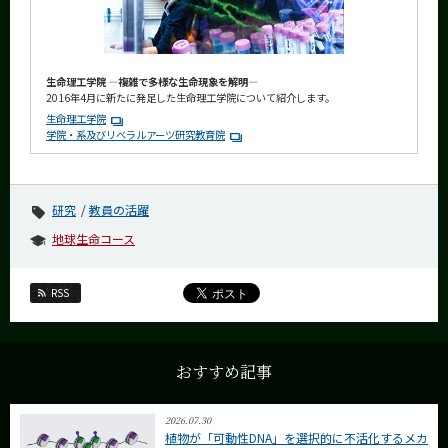
生命理工学院 ―複雑で多様な生命現象を解明―
2016年4月に新たに発足した生命理工学院について紹介します。
生命理工学院
学院・系及びリベラルアーツ研究教育院
研究
教員の活躍
地球生命コース
RSS
おすすめ記事
2026.07.30
植物が「可動性DNA」を選択的に不活化するメカ