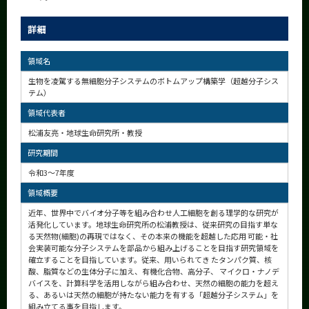
CLOSE
詳細
領域名
生物を凌駕する無細胞分子システムのボトムアップ構築学（超越分子シス
テム）
領域代表者
松浦友亮・地球生命研究所・教授
研究期間
令和3～7年度
領域概要
近年、世界中でバイオ分子等を組み合わせ人工細胞を創る理学的な研究が
活発化しています。地球生命研究所の松浦教授は、従来研究の目指す単な
る天然物(細胞)の再現ではなく、その本来の機能を超越した応用 可能・社
会実装可能な分子システムを部品から組み上げることを目指す研究領域を
確立することを目指しています。従来、用いられてき たタンパク質、核
酸、脂質などの生体分子に加え、有機化合物、高分子、 マイクロ・ナノデ
バイスを、計算科学を活用しながら組み合わせ、天然の細胞の能力を超え
る、あるいは天然の細胞が持たない能力を有する「超越分子システム」を
組み立てる事を目指します。