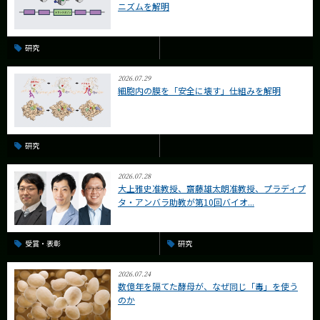
ニズムを解明
研究
2026.07.29
細胞内の膜を「安全に壊す」仕組みを解明
研究
2026.07.28
大上雅史准教授、齋藤雄太朗准教授、プラディプ
タ・アンバラ助教が第10回バイオ...
受賞・表彰
研究
2026.07.24
数億年を隔てた酵母が、なぜ同じ「毒」を使う
のか