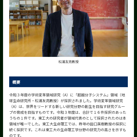
News
News 一覧
カテゴリ別
課程別
月別
イベントカレンダー
松浦友亮教授
Event Calendar
概要
令和３年度の学術変革領域研究（A）に「超越分子システム」領域（地
サイト構成
球生命研究所・松浦友亮教授）が採択されました。学術変革領域研究
（A）は、世界をリードする新しい研究分野の創生を目指す研究グルー
学内向け情報
プの育成を目指すものです。令和３年度は、合計で１６件採択のあった
うちの１件です。東工大の研究者が領域代表のとして採択されたのは本
系詳細情報
領域が唯一でした。東工大生命理工では、昨年の田口英樹教授の採択に
続く採択です。これは東工大の生命理工学分野の研究力の高さを示すも
のです。