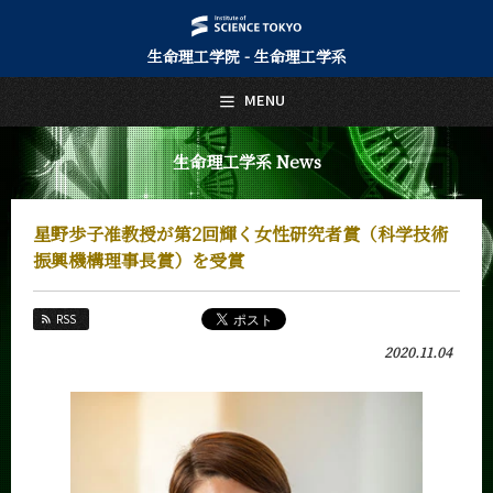
生命理工学院 - 生命理工学系
日本語
English
MENU
トップページ
Top Page
生命理工学系 News
生命理工学系について
About Us
星野歩子准教授が第2回輝く女性研究者賞（科学技術
教育
振興機構理事長賞）を受賞
Education
教員・研究室
RSS
Faculty and Laboratories
2020.11.04
未来
Future
入学案内
Admissions
生命理工学系 News