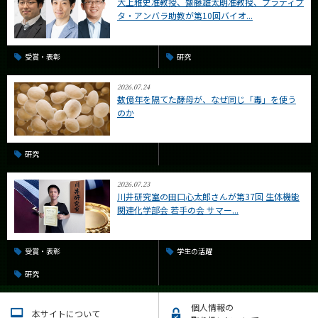
大上雅史准教授、齋藤雄太朗准教授、プラディプ
タ・アンバラ助教が第10回バイオ...
受賞・表彰
研究
2026.07.24
数億年を隔てた酵母が、なぜ同じ「毒」を使う
のか
研究
2026.07.23
川井研究室の田口心太郎さんが第37回 生体機能
関連化学部会 若手の会 サマー...
受賞・表彰
学生の活躍
研究
個人情報の
本サイトについて