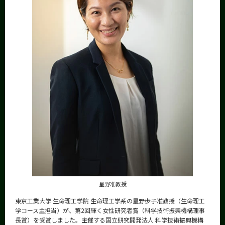
News
News 一覧
カテゴリ別
課程別
月別
イベントカレンダー
Event Calendar
サイト構成
学内向け情報
星野准教授
系詳細情報
東京工業大学 生命理工学院 生命理工学系の星野歩子准教授（生命理工
学コース主担当）が、第2回輝く女性研究者賞（科学技術振興機構理事
長賞）を受賞しました。主催する国立研究開発法人 科学技術振興機構