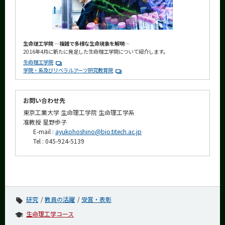
生命理工学院 ―複雑で多様な生命現象を解明―
2016年4月に新たに発足した生命理工学院について紹介します。
生命理工学院
学院・系及びリベラルアーツ研究教育院
お問い合わせ先
東京工業大学 生命理工学院 生命理工学系
准教授 星野歩子
E-mail :
ayukohoshino@bio.titech.ac.jp
Tel : 045-924-5139
研究
教員の活躍
受賞・表彰
生命理工学コース