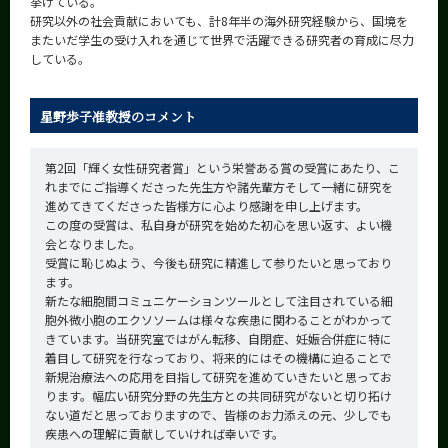
挙げている。
研究以外の社会貢献においても、計8年半の海外研究経験から、国境を
またいだ学生の受け入れを通じて世界で活躍できる研究者の育成に尽力
している。
星野歩子准教授のコメント
第2回「輝く女性研究者賞」という栄誉ある賞の受賞にあたり、こ
れまでにご指導くださった先生方や諸先輩方そして一緒に研究を
進めてきてくださった皆様方に心より感謝を申し上げます。
この度の受賞は、私自身が研究を始めた初心を思い返す、よい機
会となりました。
受賞に恥じぬよう、今後も研究に精進して参りたいと思っており
ます。
新たな細胞間コミュニケーションツールとして注目されている細
胞外微小胞のエクソソームは様々な疾患に関わることがわかって
きています。当研究室ではがん転移、自閉症、妊娠合併症に特に
着目して研究を行なっており、将来的にはその機構に迫ることで
新規治療法への応用を目指して研究を進めていきたいと思ってお
ります。幅広い研究分野の先生方との共同研究がないと切り拓け
ない道だと思っておりますので、皆様のお力添えの元、少しでも
疾患への理解に貢献していければ幸いです。