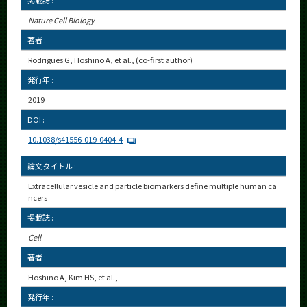
掲載誌 :
Nature Cell Biology
著者 :
Rodrigues G, Hoshino A, et al., (co-first author)
発行年 :
2019
DOI :
10.1038/s41556-019-0404-4
論文タイトル :
Extracellular vesicle and particle biomarkers define multiple human ca
ncers
掲載誌 :
Cell
著者 :
Hoshino A, Kim HS, et al.,
発行年 :