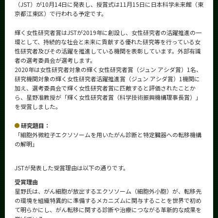
（JST）が10月14日に発表し、授賞式は11月15日に日本科学未来館（東
CLOSE
京都江東区）で行われる予定です。
輝く女性研究者賞はJSTが2019年に創設し、女性研究者の活躍推進の一
環として、持続的な社会と未来に貢献する優れた研究等を行っている女
性研究者及びその活躍を推進している機関を表彰しています。外部有識
者の選考委員会が選考します。
2020年は女性研究者対象の輝く女性研究者賞（ジュン アシダ賞）1名、
研究機関対象の輝く女性研究者活躍推進賞（ジュン アシダ賞）1機関に
加え、選考委員会で輝く女性研究者賞に匹敵すると評価されたことか
ら、星野准教授が「輝く女性研究者賞（科学技術振興機構理事長賞）」
を受賞しました。
研究題目：
「細胞外微粒子エクソソームを用いたがん診断と特定臓器への転移機構
の解明」
JSTが発表した受賞理由は以下の通りです。
受賞理由
星野氏は、がん細胞が放出するエクソソーム（細胞外小胞）が、転移先
の環境を組織特異的に準備するメカニズムに関与することを世界で初め
て明らかにし、がん転移に関する診断や治療につながる革新的な成果を