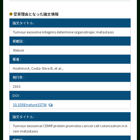
受賞理由となった論文情報
論文タイトル :
Tumour exosome integrins determine organotropic metastasis
掲載誌 :
Nature
著者 :
Hoshino A, Costa-Silva B, et al.,
発行年 :
2015
DOI :
10.1038/nature15756
論文タイトル :
Tumour exosomal CEMIP protein promotes cancer cell colonization in b
rain metastasis